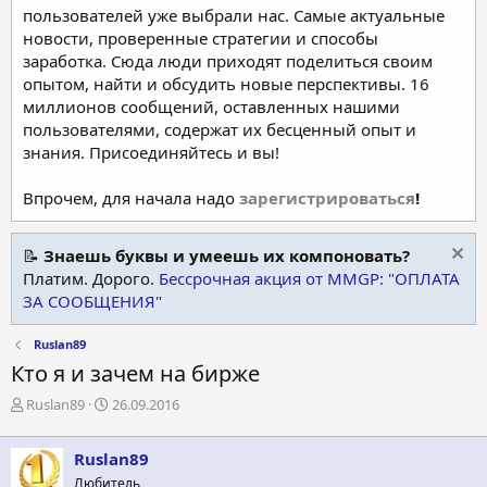
пользователей уже выбрали нас. Самые актуальные
новости, проверенные стратегии и способы
заработка. Сюда люди приходят поделиться своим
опытом, найти и обсудить новые перспективы. 16
миллионов сообщений, оставленных нашими
пользователями, содержат их бесценный опыт и
знания. Присоединяйтесь и вы!
Впрочем, для начала надо
зарегистрироваться
!
📝
Знаешь буквы и умеешь их компоновать?
Платим. Дорого.
Бессрочная акция от MMGP: "ОПЛАТА
ЗА СООБЩЕНИЯ"
Ruslan89
Кто я и зачем на бирже
А
Д
Ruslan89
26.09.2016
в
а
т
т
Ruslan89
о
а
р
н
Любитель