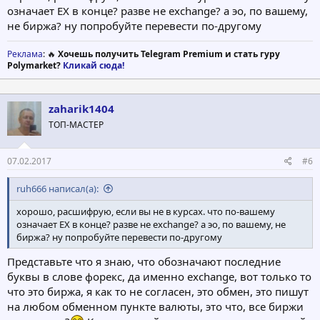
означает EX в конце? разве не exchange? а эо, по вашему,
не биржа? ну попробуйте перевести по-другому
Реклама
: 🔥
Хочешь получить Telegram Premium и стать гуру
Polymarket?
Кликай сюда!
zaharik1404
ТОП-МАСТЕР
07.02.2017
#6
ruh666 написал(а):
хорошо, расшифрую, если вы не в курсах. что по-вашему
означает EX в конце? разве не exchange? а эо, по вашему, не
биржа? ну попробуйте перевести по-другому
Представьте что я знаю, что обозначают последние
буквы в слове форекс, да именно exchange, вот только то
что это биржа, я как то не согласен, это обмен, это пишут
на любом обменном пункте валюты, это что, все биржи