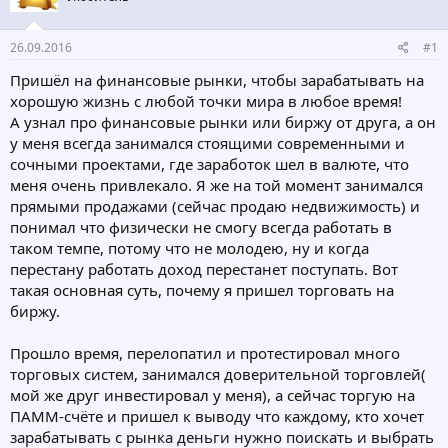
т
а
е
ч
26.09.2016
#1
м
а
ы
л
Пришёл на финансовые рынки, чтобы зарабатывать на
а
хорошую жизнь с любой точки мира в любое время!
А узнал про финансовые рынки или биржу от друга, а он
у меня всегда занимался стоящими современными и
сочными проектами, где заработок шел в валюте, что
меня очень привлекало. Я же на той момент занимался
прямыми продажами (сейчас продаю недвижимость) и
понимал что физически не смогу всегда работать в
таком темпе, потому что не молодею, ну и когда
перестану работать доход перестанет поступать. Вот
такая основная суть, почему я пришел торговать на
биржу.
Прошло время, перелопатил и протестировал много
торговых систем, занимался доверительной торговлей(
мой же друг инвестировал у меня), а сейчас торгую на
ПАММ-счёте и пришел к выводу что каждому, кто хочет
зарабатывать с рынка деньги нужно поискать и выбрать