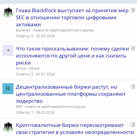
С
Глава BlackRock выступает за принятие мер
т
SEC в отношении торговли цифровыми
а
активами
т
bizneser
Новости криптовалютного рынка
ь
Ответы
0
25.05.2026
я
С
Что такое проскальзывание: почему сделки
т
исполняются по другой цене и как снизить
а
риски
т
Alcest
Alcest
ь
Ответы
0
01.07.2026
я
С
Децентрализованные биржи растут, но
R
т
централизованные платформы сохраняют
а
лидерство
т
R49
Новости криптовалютного рынка
ь
Ответы
1
06.03.2026
я
С
Криптовалютные биржи пересматривают
т
свои стратегии в условиях неопределенности