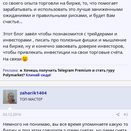
со своего опыта торговли на бирже, то, что помогает
зарабатывать и использовать это лучше заниженными
ожиданиями и правильными рисками, и будет Вам
счастье…
Этот блог завёл чтобы познакомится с трейдерами и
инвесторами , писать про полезные фишки и мышление
на бирже, ну и конечно завоевать доверие инвесторов,
чтобы привлекать инвестиции на свои торговые счёта.
На связи
Реклама
: 🔥
Хочешь получить Telegram Premium и стать гуру
Polymarket?
Кликай сюда!
zaharik1404
ТОП-МАСТЕР
03.12.2016
#2
Немного не понимаю, вы все время упоминаете какую то
биржу и при этом говорите о памм счетах, но памм счета