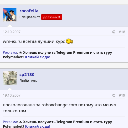
rocafella
Специалист
Должник!!!
12.10.2007
#18
wm-ex.ru всегда лучший курс
Реклама
: 🔥
Хочешь получить Telegram Premium и стать гуру
Polymarket?
Кликай сюда!
sp2130
Любитель
19.10.2007
#19
проголосовапл за roboxchange.com потому что менял
только там
Реклама
: 🔥
Хочешь получить Telegram Premium и стать гуру
Polymarket?
Кликай сюда!