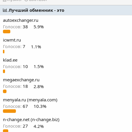
в
а
т
Лучший обменник - это
т
о
а
autoexchanger.ru
р
н
т
а
Голосов:
38
5.9%
е
ч
м
а
icwmt.ru
ы
л
Голосов:
7
1.1%
а
klad.ee
Голосов:
10
1.5%
megaexchange.ru
Голосов:
18
2.8%
menyala.ru (menyala.com)
Голосов:
67
10.3%
n-change.net (n-change.biz)
Голосов:
27
4.2%