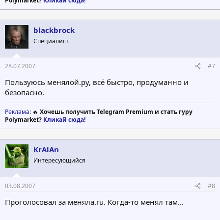
Polymarket?
Кликай сюда!
blackbrock
Специалист
28.07.2007
#7
Пользуюсь менялой.ру, всё быстро, продуманно и
безопасно.
Реклама
: 🔥
Хочешь получить Telegram Premium и стать гуру
Polymarket?
Кликай сюда!
KrAlAn
Интересующийся
03.08.2007
#8
Проголосовал за меняла.ru. Когда-то менял там...