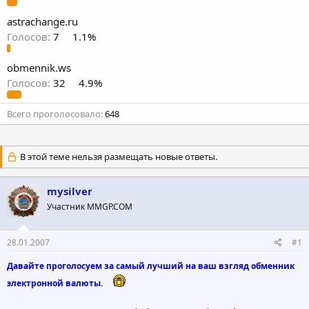
astrachange.ru
Голосов:
7
1.1%
obmennik.ws
Голосов:
32
4.9%
Всего проголосовало
648
В этой теме нельзя размещать новые ответы.
mysilver
Участник MMGP.COM
28.01.2007
#1
Давайте проголосуем за самый лучший на ваш взгляд обменник
электронной валюты.