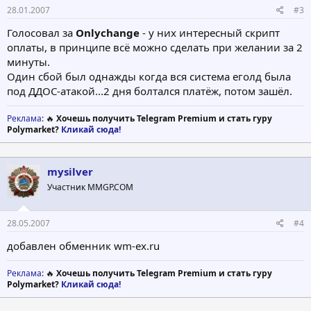
28.01.2007
#3
Голосовал за
Onlychange
- у них интересный скрипт
оплаты, в принципе всё можно сделать при желании за 2
минуты.
Один сбой был однажды когда вся система еголд была
под ДДОС-атакой...2 дня болтался платёж, потом зашёл.
Реклама
: 🔥
Хочешь получить Telegram Premium и стать гуру
Polymarket?
Кликай сюда!
mysilver
Участник MMGP.COM
28.05.2007
#4
добавлен обменник wm-ex.ru
Реклама
: 🔥
Хочешь получить Telegram Premium и стать гуру
Polymarket?
Кликай сюда!