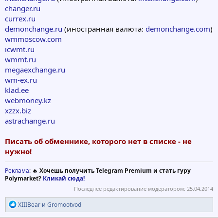
changer.ru
currex.ru
demonchange.ru
(иностранная валюта:
demonchange.com
)
wmmoscow.com
icwmt.ru
wmmt.ru
megaexchange.ru
wm-ex.ru
klad.ee
webmoney.kz
xzzx.biz
astrachange.ru
Писать об обменнике, которого нет в списке - не
нужно!
Реклама
: 🔥
Хочешь получить Telegram Premium и стать гуру
Polymarket?
Кликай сюда!
Последнее редактирование модератором:
25.04.2014
Р
XIIIBear
и
Gromootvod
е