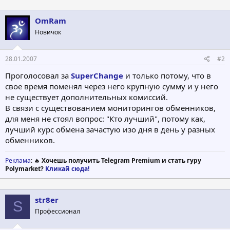
а
к
ц
OmRam
и
Новичок
и
:
28.01.2007
#2
Проголосовал за
SuperChange
и только потому, что в
свое время поменял через него крупную сумму и у него
не существует дополнительных комиссий.
В связи с существованием мониторингов обменников,
для меня не стоял вопрос: "Кто лучший", потому как,
лучший курс обмена зачастую изо дня в день у разных
обменников.
Реклама
: 🔥
Хочешь получить Telegram Premium и стать гуру
Polymarket?
Кликай сюда!
str8er
S
Профессионал