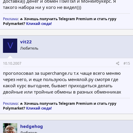
доставка)) денег и обмен ПэйПэл и Монейбукерс. Я
такого набора ни у кого не видел)))
Реклама
: 🔥
Хочешь получить Telegram Premium и стать гуру
Polymarket?
Кликай сюда!
vit22
V
Любитель
10.10.2007
#15
проголосовал за superchange.ru т.к чаще всего меняю
через него, и еще пользуюсь менялой.ру смотря где
какой курс выгоднее, бывает приходиться делать
двойные или тройные обмены в разных обменниках
Реклама
: 🔥
Хочешь получить Telegram Premium и стать гуру
Polymarket?
Кликай сюда!
hedgehog
Любитель