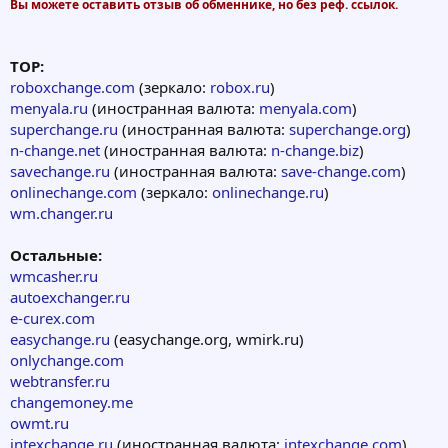
Вы можете оставить отзыв об обменнике, но без реф. ссылок.
TOP:
roboxchange.com
(зеркало:
robox.ru
)
menyala.ru
(иностранная валюта:
menyala.com
)
superchange.ru
(иностранная валюта:
superchange.org
)
n-change.net
(иностранная валюта:
n-change.biz
)
savechange.ru
(иностранная валюта:
save-change.com
)
onlinechange.com
(зеркало:
onlinechange.ru
)
wm.changer.ru
Остальные:
wmcasher.ru
autoexchanger.ru
e-curex.com
easychange.ru
(easychange.org, wmirk.ru)
onlychange.com
webtransfer.ru
changemoney.me
owmt.ru
intexchange.ru
(иностранная валюта:
intexchange.com
)