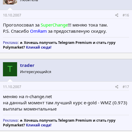
10.10.2007
#16
Проголосовал за
SuperChange
!!! меняю тока там.
P.S. Спасибо
OmRam
за предоставленую скидку.
Реклама
: 🔥
Хочешь получить Telegram Premium и стать гуру
Polymarket?
Кликай сюда!
trader
T
Интересующийся
11.10.2007
#17
меняю на n-change.net
на данный момент там лучший курс e-gold - WMZ (0.973)
выплаты моментальные
Реклама
: 🔥
Хочешь получить Telegram Premium и стать гуру
Polymarket?
Кликай сюда!