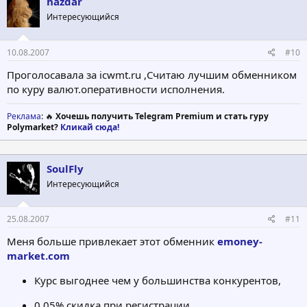
hazdar
Интересующийся
10.08.2007
#10
Проголосавала за icwmt.ru ,Считаю лучшим обменником
по куру валют.оперативности исполнения.
Реклама
: 🔥
Хочешь получить Telegram Premium и стать гуру
Polymarket?
Кликай сюда!
SoulFly
Интересующийся
25.08.2007
#11
Меня больше привлекает этот обменник
emoney-
market.com
Курс выгоднее чем у большинства конкурентов,
0,05% скидка при регистрации