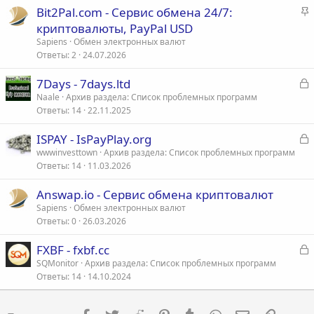
З
Bit2Pal.com - Сервис обмена 24/7:
а
криптовалюты, PayPal USD
к
Sapiens
Обмен электронных валют
р
Ответы
2
24.07.2026
е
З
7Days - 7days.ltd
п
а
Naale
Архив раздела: Список проблемных программ
л
Ответы
14
22.11.2025
к
е
р
З
ISPAY - IsPayPlay.org
о
а
wwwinvesttown
Архив раздела: Список проблемных программ
т
Ответы
14
11.03.2026
к
а
р
Answap.io - Сервис обмена криптовалют
Sapiens
Обмен электронных валют
т
Ответы
0
26.03.2026
а
З
FXBF - fxbf.cc
а
SQMonitor
Архив раздела: Список проблемных программ
Ответы
14
14.10.2024
к
р