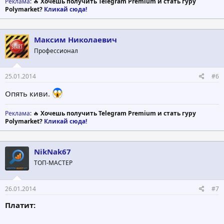
Реклама
: 🔥
Хочешь получить Telegram Premium и стать гуру
Polymarket?
Кликай сюда!
Максим Николаевич
Профессионал
25.01.2014
#6
Опять киви.
Реклама
: 🔥
Хочешь получить Telegram Premium и стать гуру
Polymarket?
Кликай сюда!
NikNak67
ТОП-МАСТЕР
26.01.2014
#7
Платит: