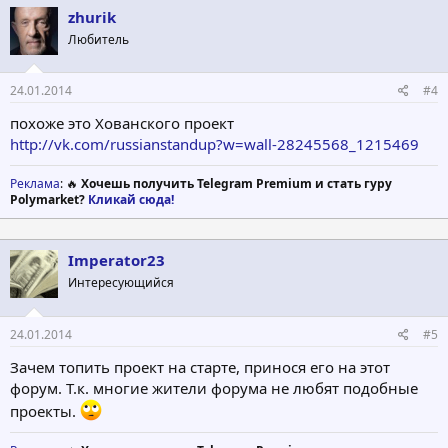
zhurik
Любитель
24.01.2014
#4
похоже это Хованского проект
http://vk.com/russianstandup?w=wall-28245568_1215469
Реклама
: 🔥
Хочешь получить Telegram Premium и стать гуру
Polymarket?
Кликай сюда!
Imperator23
Интересующийся
24.01.2014
#5
Зачем топить проект на старте, принося его на этот
форум. Т.к. многие жители форума не любят подобные
проекты.