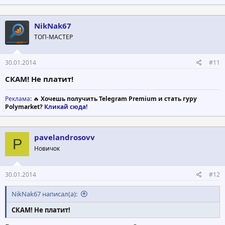
NikNak67
ТОП-МАСТЕР
30.01.2014
#11
СКАМ! Не платит!
Реклама
: 🔥
Хочешь получить Telegram Premium и стать гуру
Polymarket?
Кликай сюда!
pavelandrosovv
P
Новичок
30.01.2014
#12
NikNak67 написал(а):
СКАМ! Не платит!