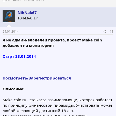
в
а
т
т
NikNak67
о
а
р
н
ТОП-МАСТЕР
т
а
е
ч
24.01.2014
#1
м
а
ы
л
Я не админ/владелец проекта, проект Make coin
а
добавлен на мониторинг
Старт 23.01.2014
Посмотреть/Зарегистрироваться
Описание:
Make-coin.ru - это касса взаимопомощи, которая работает
по принципу финансовой пирамиды. Участвовать может
любой желающий достигший 18 лет.