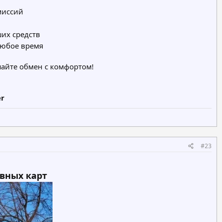
миссий
их средств
любое время
айте обмен с комфортом!
er
#23
вных карт