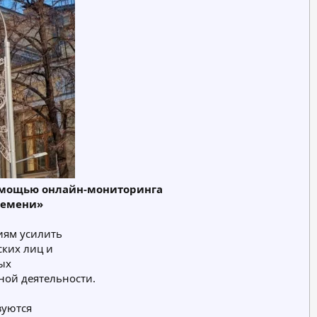
омощью онлайн-мониторинга
ремени»
иям усилить
ских лиц и
ых
ной деятельности.
зуются