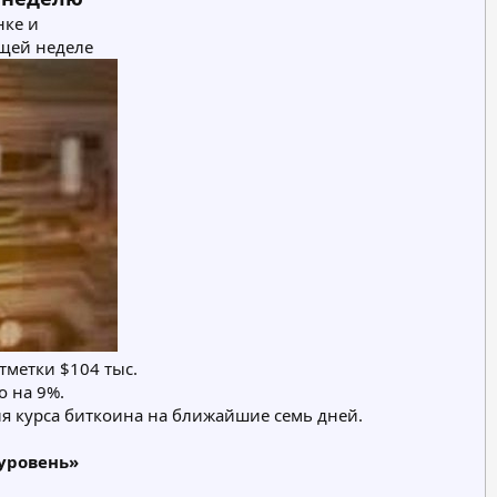
нке и
ящей неделе
отметки $104 тыс.
 на 9%.
я курса биткоина на ближайшие семь дней.
уровень»