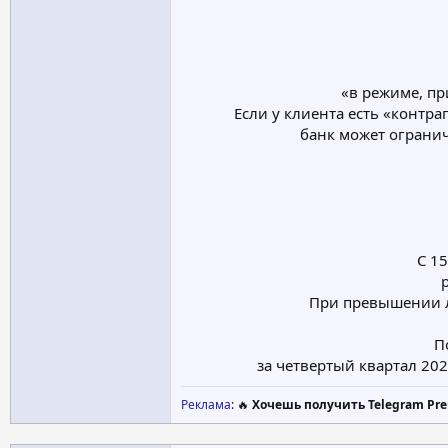
«в режиме, п
Если у клиента есть «контр
банк может огранич
С 1
При превышении л
П
за четвертый квартал 202
Реклама
: 🔥
Хочешь получить Telegram Pre