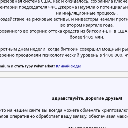
резервная система США, как и ожидалось, сохранила ключев
ентарии председателя ФРС Джерома Пауэлла о потенциаль
на инфляционные процессы.
воздействие на рисковые активы, и инвесторы начали про
во втором квартале года.
рованного во вторник оттока средств из биткоин-ETF в США
более $105 млн.
ротным днем недели, когда биткоин совершил мощный рыво
еренно преодолели психологический уровень в $100 000, ч
mium и стать гуру Polymarket?
Кликай сюда!
Здравствуйте, дорогие друзья!
то на нашем сайте вы всегда можете обменять криптовалют
лов оперативно обработает вашу заявку, обеспечивая макс