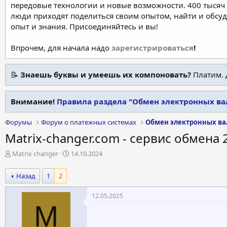
передовые технологии и новые возможности. 400 тысяч 
люди приходят поделиться своим опытом, найти и обсу
опыт и знания. Присоединяйтесь и вы!
Впрочем, для начала надо
зарегистрироваться
!
📝
Знаешь буквы и умеешь их компоновать?
Платим. 
Внимание!
Правила раздела "Обмен электронных ва
Форумы
Форум о платежных системах
Обмен электронных ва
Matrix-changer.com - сервис обмена 2
А
Д
Matrix changer
14.10.2024
в
а
т
т
Назад
1
2
о
а
р
н
12.05.2025
т
а
M
е
ч
м
а
ы
л