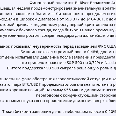
Финансовый аналитик BitRiver Владислав А
шедшая неделя продемонстрировала значительную волати
вшись важным событием — биткоин опять преодолел психо
оходили в широком диапазоне от $93 377 до $104 361, с 
который привел к недельному росту первой криптовалюты на
ачалась с бокового тренда, когда биткоин нашел временну
я уверенным ростом, создав плацдарм для дальнейшего дв
ынок показывал неуверенность перед заседанием ФРС США,
Биткоин показал скромный рост в 0,48%, достигн
от день испытывали давление после заявлений президента
что привело к падению S&P 500 на 0,72% и Nasda
В итоге поддержка $93 500 сыграла решающую роль в 
ьности на фоне обострения геополитической ситуации в А
на это, пара BTC/USDT продемонстрировала значительный рос
ации коротких позиций на сумму $55 млн и дипломатическ
переговоры с конфликтующими сторона
в этот момент указал на продолжение движения вверх с бли
7 мая
биткоин завершил день с небольшом плюсе в 0,20%,