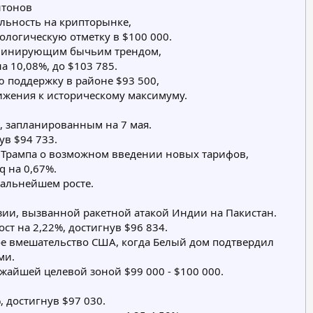
нтонов
льность на крипторынке,
логическую отметку в $100 000.
доминирующим бычьим трендом,
 10,08%, до $103 785.
ю поддержку в районе $93 500,
ижения к историческому максимуму.
 запланированным на 7 мая.
ув $94 733.
 Трампа о возможном введении новых тарифов,
q на 0,67%.
дальнейшем росте.
зии, вызванной ракетной атакой Индии на Пакистан.
т на 2,22%, достигнув $96 834.
ое вмешательство США, когда Белый дом подтвердил
ми.
жайшей целевой зоной $99 000 - $100 000.
 достигнув $97 030.