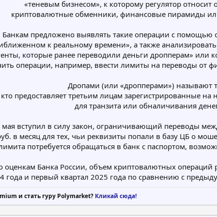
«теневым бизнесом», к которому регулятор относит 
криптовалютные обменники, финансовые пирамиды или
Банкам предложено выявлять такие операции с помощью
риближенном к реальному времени», а также анализироват
агенты, которые ранее переводили деньги дропперам» или 
ить операции, например, ввести лимиты на переводы от ф
Дропами (или «дропперами») называют т
кто предоставляет третьим лицам зарегистрированные на 
для транзита или обналичивания денег
5 мая вступил в силу закон, ограничивающий переводы меж
руб. в месяц для тех, чьи реквизиты попали в базу ЦБ о мо
имита потребуется обращаться в банк с паспортом, возмож
о оценкам Банка России, объем криптовалютных операций 
4 года и первый квартал 2025 года по сравнению с предыду
mium и стать гуру Polymarket?
Кликай сюда!