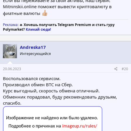
Если вы переживаете за свои активы, наш сервис
Mitninskii.online поможет вывести криптовалюту в
фиатные валюты
Реклама
: 🔥
Хочешь получить Telegram Premium и стать гуру
Polymarket?
Кликай сюда!
Andreska17
Интересующийся
20.06.2023
#20
Воспользовался сервисом.
Производил обмен BTC на Сбер.
Курс выгодный, скорость обмена отличный.
Обменник порадовал, буду рекомендовать друзьям,
спасибо.