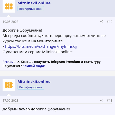
Mitninskii.online
Верифицирован
10.05.2023
#12
Дорогие форумчане!
Мы рады сообщить, что теперь предлагаем отличные
курсы так же и на мониторинге
•
https://bits.media/exchanger/mytninskij
С уважением сервис Mitninskii.online!
Реклама
: 🔥
Хочешь получить Telegram Premium и стать гуру
Polymarket?
Кликай сюда!
Mitninskii.online
Верифицирован
17.05.2023
#13
Добрый вечер дорогие форумчане!