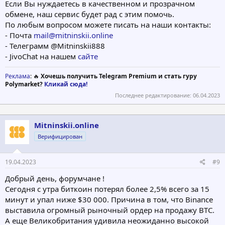
Если Вы нуждаетесь в качественном и прозрачном
обмене, наш сервис будет рад с этим помочь.
По любым вопросом можете писать на наши контакты:
- Почта
mail@mitninskii.online
- Телеграмм @Mitninskii888
- JivoChat на нашем
сайте
Реклама
: 🔥
Хочешь получить Telegram Premium и стать гуру
Polymarket?
Кликай сюда!
Последнее редактирование:
06.04.2023
Mitninskii.online
Верифицирован
19.04.2023
#9
Добрый день, форумчане !
Сегодня с утра биткоин потерял более 2,5% всего за 15
минут и упал ниже $30 000. Причина в том, что Binance
выставила огромный рыночный ордер на продажу BTC.
А еще Великобритания удивила неожиданно высокой