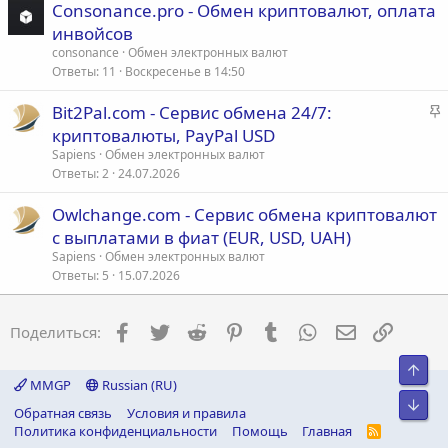
Consonance.pro - Обмен криптовалют, оплата
инвойсов
consonance
Обмен электронных валют
Ответы
11
Воскресенье в 14:50
З
Bit2Pal.com - Сервис обмена 24/7:
а
криптовалюты, PayPal USD
к
Sapiens
Обмен электронных валют
р
Ответы
2
24.07.2026
е
Owlchange.com - Сервис обмена криптовалют
п
с выплатами в фиат (EUR, USD, UAH)
л
е
Sapiens
Обмен электронных валют
Ответы
5
15.07.2026
о
Facebook
Twitter
Reddit
Pinterest
Tumblr
WhatsApp
Электронна
Ссылка
Поделиться:
Свер
MMGP
Russian (RU)
Сниз
Обратная связь
Условия и правила
Политика конфиденциальности
Помощь
Главная
R
S