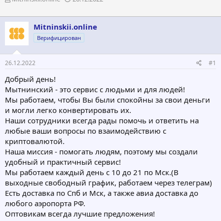
в
а
т
т
о
а
Mitninskii.online
р
н
Верифицирован
т
а
е
ч
м
а
26.12.2022
#1
ы
л
а
Добрый день!
Мытнинский - это сервис с людьми и для людей!
Мы работаем, чтобы Вы были спокойны за свои деньги
и могли легко конвертировать их.
Наши сотрудники всегда рады помочь и ответить на
любые ваши вопросы по взаимодействию с
криптовалютой.
Наша миссия - помогать людям, поэтому мы создали
удобный и практичный сервис!
Мы работаем каждый день с 10 до 21 по Мск.(В
выходные свободный график, работаем через телеграм)
Есть доставка по Спб и Мск, а также авиа доставка до
любого аэропорта РФ.
Оптовикам всегда лучшие предложения!