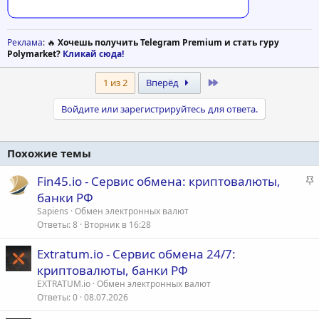
Реклама
: 🔥
Хочешь получить Telegram Premium и стать гуру
Polymarket?
Кликай сюда!
Last
1 из 2
Вперёд
Войдите или зарегистрируйтесь для ответа.
Похожие темы
З
Fin45.io - Сервис обмена: криптовалюты,
а
банки РФ
к
Sapiens
Обмен электронных валют
р
Ответы
8
Вторник в 16:28
е
Extratum.io - Сервис обмена 24/7:
п
криптовалюты, банки РФ
л
е
EXTRATUM.io
Обмен электронных валют
Ответы
0
08.07.2026
о