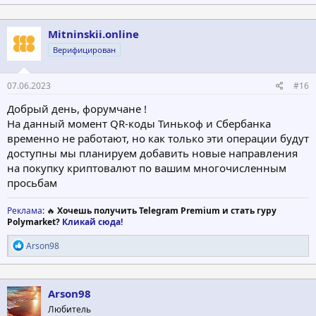
Mitninskii.online
Верифицирован
07.06.2023
#16
Добрый день, форумчане !
На данный момент QR-коды Тинькоф и Сбербанка
временно не работают, но как только эти операции будут
доступны мы планируем добавить новые направления
на покупку криптовалют по вашим многочисленным
просьбам
Реклама
: 🔥
Хочешь получить Telegram Premium и стать гуру
Polymarket?
Кликай сюда!
Р
Arson98
е
а
к
ц
Arson98
и
Любитель
и