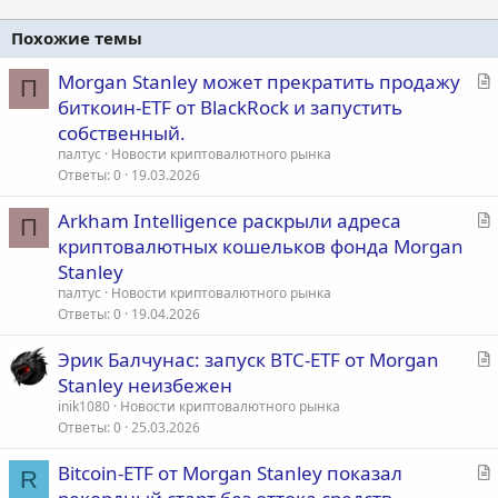
Похожие темы
С
Morgan Stanley может прекратить продажу
П
т
биткоин-ETF от BlackRock и запустить
а
собственный.
т
палтус
Новости криптовалютного рынка
ь
Ответы
0
19.03.2026
я
С
Arkham Intelligence раскрыли адреса
П
т
криптовалютных кошельков фонда Morgan
а
Stanley
т
палтус
Новости криптовалютного рынка
ь
Ответы
0
19.04.2026
я
С
Эрик Балчунас: запуск BTC-ETF от Morgan
т
Stanley неизбежен
а
inik1080
Новости криптовалютного рынка
т
Ответы
0
25.03.2026
ь
С
Bitcoin-ETF от Morgan Stanley показал
я
R
т