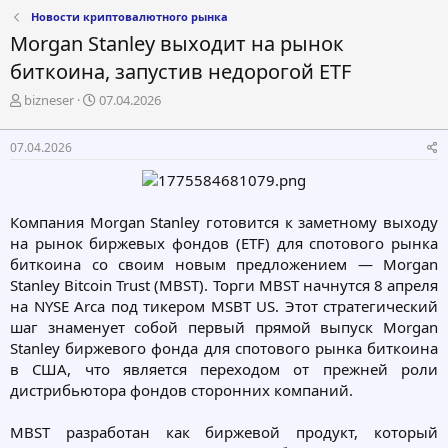
Новости криптовалютного рынка
Morgan Stanley выходит на рынок
биткоина, запустив недорогой ETF
А
Д
bizneser
07.04.2026
в
а
т
т
07.04.2026
о
а
р
н
т
а
е
ч
Компания Morgan Stanley готовится к заметному выходу
м
а
на рынок биржевых фондов (ETF) для спотового рынка
ы
л
а
биткоина со своим новым предложением — Morgan
Stanley Bitcoin Trust (MBST). Торги MBST начнутся 8 апреля
на NYSE Arca под тикером MSBT US. Этот стратегический
шаг знаменует собой первый прямой выпуск Morgan
Stanley биржевого фонда для спотового рынка биткоина
в США, что является переходом от прежней роли
дистрибьютора фондов сторонних компаний.
MBST разработан как биржевой продукт, который