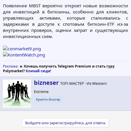
Появление MBST вероятно откроет новые возможности
для инвестиций в биткоины, особенно для клиентов,
управляющих активами, которые сталкивались с
задержками в доступе к спотовым биткоин-ETF из-за
внутренних проверок, оценки затрат и существующих
инвестиционных схем.
Реклама
: 🔥
Хочешь получить Telegram Premium и стать гуру
Polymarket?
Кликай сюда!
А
bizneser
ТОП-МАСТЕР
·
Из
Western
в
Extreme
т
о
Крипто-блогер
р
Войдите или зарегистрируйтесь для ответа.