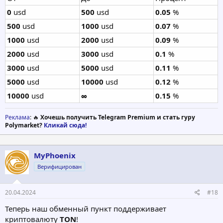
0
usd
500
usd
0.05
%
500
usd
1000
usd
0.07
%
1000
usd
2000
usd
0.09
%
2000
usd
3000
usd
0.1
%
3000
usd
5000
usd
0.11
%
5000
usd
10000
usd
0.12
%
10000
usd
∞
0.15
%
Реклама
: 🔥
Хочешь получить Telegram Premium и стать гуру
Polymarket?
Кликай сюда!
MyPhoenix
Верифицирован
20.04.2024
#18
Теперь наш обменный пункт поддерживает
криптовалюту
TON
!