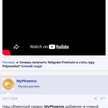
Реклама
: 🔥
Хочешь получить Telegram Premium и стать гуру
Polymarket?
Кликай сюда!
MyPhoenix
Верифицирован
24.01.2024
#11
Наш обменный сервис
MyPhoenix
добавлен в новый