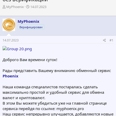
А
Д
MyPhoenix
14.07.2023
в
а
т
т
о
а
MyPhoenix
р
н
Верифицирован
т
а
е
ч
м
а
14.07.2023
#1
ы
л
а
Доброго Вам времени суток!
Рады представить Вашему вниманию обменный сервис
Phoenix
Наша команда специалистов постаралась сделать
максимально простой и удобный сервис для обмена
валют и криптовалют.
В этом Вы можете убедиться уже на главной странице
сервиса перейдя по ссылке: myphoenix.pro
Наш сервис непрерывно улучшается, добавляются новые