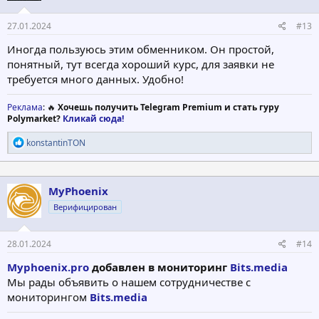
27.01.2024
#13
Иногда пользуюсь этим обменником. Он простой,
понятный, тут всегда хороший курс, для заявки не
требуется много данных. Удобно!
Реклама
: 🔥
Хочешь получить Telegram Premium и стать гуру
Polymarket?
Кликай сюда!
Р
konstantinTON
е
а
к
ц
MyPhoenix
и
Верифицирован
и
:
28.01.2024
#14
Myphoenix.pro
добавлен в мониторинг
Bits.media
Мы рады объявить о нашем сотрудничестве c
мониторингом
Bits.media