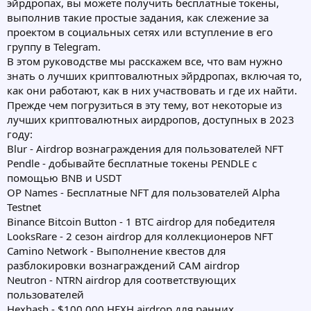
эйрдропах, вы можете получить бесплатные токены,
выполнив такие простые задания, как слежение за
проектом в социальных сетях или вступление в его
группу в Telegram.
В этом руководстве мы расскажем все, что вам нужно
знать о лучших криптовалютных эйрдропах, включая то,
как они работают, как в них участвовать и где их найти.
Прежде чем погрузиться в эту тему, вот некоторые из
лучших криптовалютных аирдропов, доступных в 2023
году:
Blur - Airdrop вознаграждения для пользователей NFT
Pendle - добывайте бесплатные токены PENDLE с
помощью BNB и USDT
OP Names - Бесплатные NFT для пользователей Alpha
Testnet
Binance Bitcoin Button - 1 BTC airdrop для победителя
LooksRare - 2 сезон airdrop для коллекционеров NFT
Camino Network - Выполнение квестов для
разблокировки вознаграждений CAM airdrop
Neutron - NTRN airdrop для соответствующих
пользователей
Hexhash - $100,000 HEXH airdrop для ранних