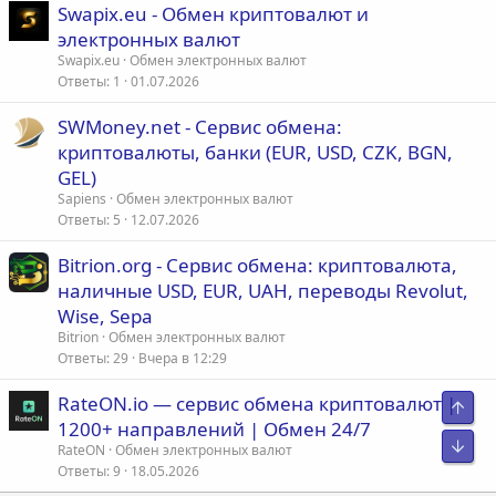
Swapix.eu - Обмен криптовалют и
электронных валют
Swapix.eu
Обмен электронных валют
Ответы
1
01.07.2026
SWMoney.net - Сервис обмена:
криптовалюты, банки (EUR, USD, CZK, BGN,
GEL)
Sapiens
Обмен электронных валют
Ответы
5
12.07.2026
Bitrion.org - Сервис обмена: криптовалюта,
наличные USD, EUR, UAH, переводы Revolut,
Wise, Sepa
Bitrion
Обмен электронных валют
Ответы
29
Вчера в 12:29
RateON.io — сервис обмена криптовалют |
Свер
1200+ направлений | Обмен 24/7
Сниз
RateON
Обмен электронных валют
Ответы
9
18.05.2026