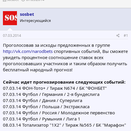
в
а
т
т
sosbet
о
а
р
н
Интересующийся
т
а
е
ч
07.03.2014
#1
м
а
ы
л
Проголосовав за исходы предложенных в группе
а
http://vk.com/narodbets
спортивных событий, Вы сможете
увидеть процентное соотношение ставок всех
проголосовавших участников и таким образом получить
бесплатный народный прогноз!
Сейчас идет прогнозирование следующих событий:
07.03.14 ФОН-Тото+ / Тираж N674 / БК "ФОНБЕТ"
07.03.14 Футбол / Германия / 2-я бундеслига
07.03.14 Футбол / Дания / Суперлига
07.03.14 Футбол / Польша / Экстракласа
07.03.14 Футбол / Россия / Молодежное первенство
07.03.14 Футбол / Румыния / Лига 1
08.03.14 Тотализатор "1Х2" / Тираж №565 / БК "Марафон"