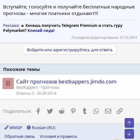
Вступайте, голосуйте и получайте бесплатные народные
прогнозы - многие платники отдыхают!!!
Реклама
: 🔥
Хочешь получить Telegram Premium и стать гуру
Polymarket?
Кликай сюда!
Последнее редактирование:
07.03.2014
Войдите или зарегистрируйтесь для ответа.
Похожие темы
Сайт прогнозов bestkappers.jimdo.com
B
bestKappers
Прогнозы
Ответы
5
26.09.2014
Facebook
Twitter
Reddit
Pinterest
Tumblr
WhatsApp
Электронна
Ссылка
Поделиться:
Свер
MMGP
Russian (RU)
Сниз
Обратная связь
Условия и правила