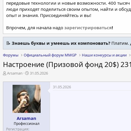
передовые технологии и новые возможности. 400 тысяч 
люди приходят поделиться своим опытом, найти и обсу
опыт и знания. Присоединяйтесь и вы!
Впрочем, для начала надо
зарегистрироваться
!
📝
Знаешь буквы и умеешь их компоновать?
Платим. 
Форумы
Официальный форум MMGP
Наши конкурсы и акции
Настроение (Призовой фонд 20$) 231
А
Д
Arsaman
31.05.2026
в
а
т
т
31.05.2026
о
а
р
н
т
а
е
ч
м
а
ы
л
Arsaman
а
Профессионал
Регистрация