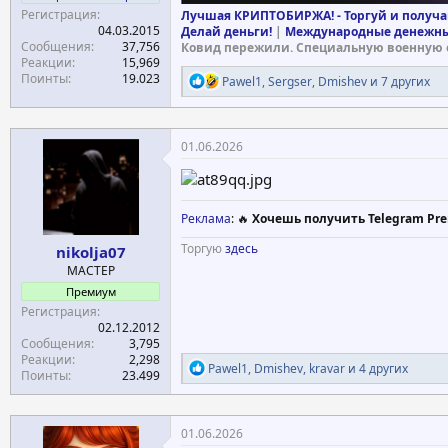
Регистрация
Лучшая КРИПТОБИРЖА! - Торгуй и получа
04.03.2015
Делай деньги!
|
Международные денежны
Сообщения
37,756
Ковид пережили. Специальную военную 
Реакции
15,969
Поинты
19.023
Р
Pawel1
,
Sergser
,
Dmishev
и 7 других
е
а
к
ц
01.06.2026
и
и
:
Реклама
: 🔥
Хочешь получить Telegram Pre
Торгую
здесь
nikolja07
МАСТЕР
Премиум
Регистрация
02.12.2012
Сообщения
3,795
Реакции
2,298
Р
Pawel1
,
Dmishev
,
kravar
и 4 других
Поинты
23.499
е
а
к
ц
01.06.2026
и