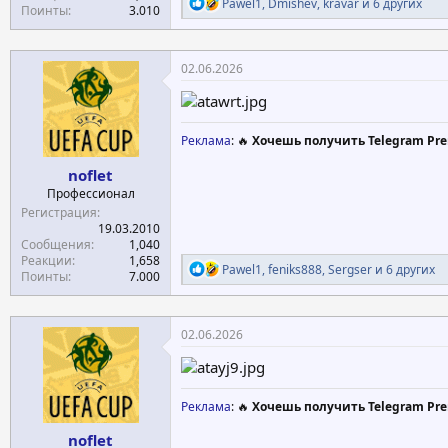
Р
Pawel1
,
Dmishev
,
kravar
и 6 других
Поинты
3.010
е
а
к
ц
02.06.2026
и
и
:
Реклама
: 🔥
Хочешь получить Telegram Pre
noflet
Профессионал
Регистрация
19.03.2010
Сообщения
1,040
Реакции
1,658
Р
Pawel1
,
feniks888
,
Sergser
и 6 других
Поинты
7.000
е
а
к
ц
02.06.2026
и
и
:
Реклама
: 🔥
Хочешь получить Telegram Pre
noflet