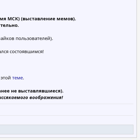
ремя МСК) (выставление мемов).
тельно.
лайков пользователей).
ался состоявшимся!
 этой
теме
.
анее не выставлявшиеся).
иссякаемого воображения!