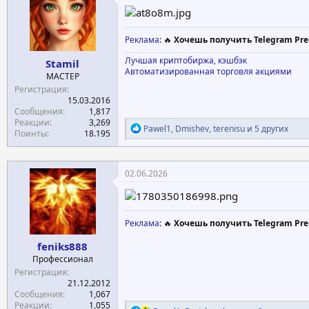
и
:
Реклама
: 🔥
Хочешь получить Telegram Pre
Лучшая криптобиржа, кэшбэк
Stamil
Автоматизированная торговля акциями
МАСТЕР
Регистрация
15.03.2016
Сообщения
1,817
Реакции
3,269
Р
Pawel1
,
Dmishev
,
terenisu
и 5 других
Поинты
18.195
е
а
к
ц
02.06.2026
и
и
:
Реклама
: 🔥
Хочешь получить Telegram Pre
feniks888
Профессионал
Регистрация
21.12.2012
Сообщения
1,067
Реакции
1,055