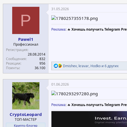
к
ц
31.05.2026
и
P
и
:
Реклама
: 🔥
Хочешь получить Telegram Pre
Pawel1
Профессионал
Регистрация
28.08.2014
Сообщения
832
Реакции
956
Р
Dmishev
,
kravar
,
Hodko
и 6 других
Поинты
36.100
е
а
к
ц
01.06.2026
и
и
:
Реклама
: 🔥
Хочешь получить Telegram Pre
CryptoLeopard
ТОП-МАСТЕР
Крипто-блогер