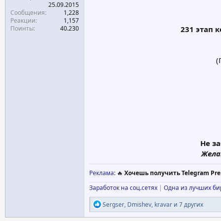
25.09.2015
Сообщения
1,228
Реакции
1,157
Поинты
40.230
231 этап 
(
Не з
Жела
Реклама
: 🔥
Хочешь получить Telegram Pre
Заработок на соц.сетях
|
Одна из лучших б
Р
Sergser
,
Dmishev
,
kravar
и 7 других
е
а