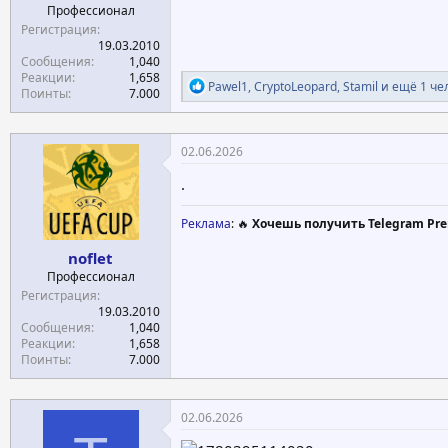
Профессионал
Регистрация
19.03.2010
Сообщения
1,040
Реакции
1,658
Р
Pawel1
,
CryptoLeopard
,
Stamil
и ещё 1 че
Поинты
7.000
е
а
к
ц
02.06.2026
и
и
.
:
Реклама
: 🔥
Хочешь получить Telegram Pre
noflet
Профессионал
Регистрация
19.03.2010
Сообщения
1,040
Реакции
1,658
Поинты
7.000
02.06.2026