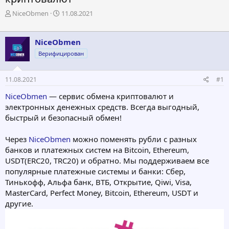
А
Д
NiceObmen
11.08.2021
в
а
т
т
о
а
NiceObmen
р
н
Верифицирован
т
а
е
ч
м
а
11.08.2021
#1
ы
л
а
NiceObmen
— сервис обмена криптовалют и
электронных денежных средств. Всегда выгодный,
быстрый и безопасный обмен!
Через
NiceObmen
можно поменять рубли с разных
банков и платежных систем на Bitcoin, Ethereum,
USDT(ERC20, TRC20) и обратно. Мы поддерживаем все
популярные платежные системы и банки: Сбер,
Тинькофф, Альфа банк, ВТБ, Открытие, Qiwi, Visa,
MasterCard, Perfect Money, Bitcoin, Ethereum, USDT и
другие.