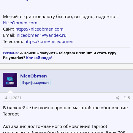
Меняйте криптовалюту быстро, выгодно, надёжно с
NiceObmen.com
Сайт:
https://niceobmen.com
Email:
niceobmen1@yandex.ru
Telegram:
https://t.me/niceobmen
Реклама
: 🔥
Хочешь получить Telegram Premium и стать гуру
Polymarket?
Кликай сюда!
NiceObmen
Верифицирован
14.11.2021
#15
В блокчейне биткоина прошло масштабное обновление
Taproot
Активация долгожданного обновления Taproot
состоялась в блокчейне биткоина этим утром. Блок 709