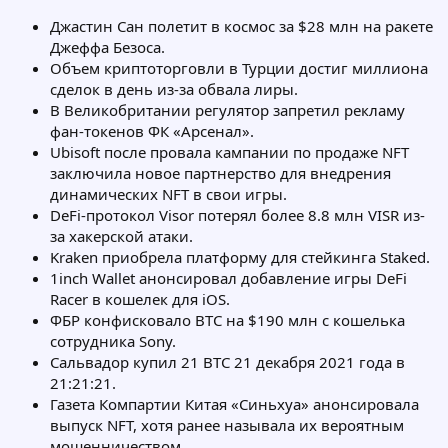
Джастин Сан полетит в космос за $28 млн на ракете
Джеффа Безоса.
Объем криптоторговли в Турции достиг миллиона
сделок в день из-за обвала лиры.
В Великобритании регулятор запретил рекламу
фан-токенов ФК «Арсенал».
Ubisoft после провала кампании по продаже NFT
заключила новое партнерство для внедрения
динамических NFT в свои игры.
DeFi-протокол Visor потерял более 8.8 млн VISR из-
за хакерской атаки.
Kraken приобрела платформу для стейкинга Staked.
1inch Wallet анонсировал добавление игры DeFi
Racer в кошелек для iOS.
ФБР конфисковало BTC на $190 млн с кошелька
сотрудника Sony.
Сальвадор купил 21 BTC 21 декабря 2021 года в
21:21:21.
Газета Компартии Китая «Синьхуа» анонсировала
выпуск NFT, хотя ранее называла их вероятным
мошенничеством.