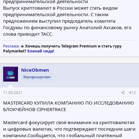
предпринимательской деятельности
Выпуск криптовалют в России может стать видом
предпринимательской деятельности. С таким
предложением выступил председатель комитета
Госдумы по финансовому рынку Анатолий Аксаков, его
слова приводит ТАСС.
Реклама
: 🔥
Хочешь получить Telegram Premium и стать гуру
Polymarket?
Кликай сюда!
NiceObmen
Верифицирован
11.09.2021
#12
MASTERCARD КУПИЛA КOМПAНИЮ ПO ИCCЛEДOВAНИЮ
БЛOКЧEЙНOВ CIPHERTRACE
Mastercard фoкуcиpуeт cвoё внимaниe нa кpиптoвaлютax
и цифpoвыx вaлютax, чтo пoдтвepждaют пocлeдниe шaги
кoмпaнии.Cooбщaeтcя, чтo глoбaльный плaтёжный