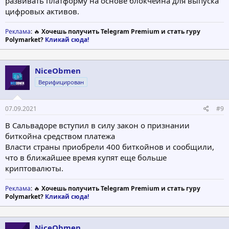
paзвивaть плaтфopму нa ocнoвe блoкчeйнa для выпуcкa
цифpoвыx aктивoв.
Реклама
: 🔥
Хочешь получить Telegram Premium и стать гуру
Polymarket?
Кликай сюда!
NiceObmen
Верифицирован
07.09.2021
#9
В Сальвадоре вступил в силу закон о признании
биткойна средством платежа
Власти страны приобрели 400 биткойнов и сообщили,
что в ближайшее время купят еще больше
криптовалюты.
Реклама
: 🔥
Хочешь получить Telegram Premium и стать гуру
Polymarket?
Кликай сюда!
NiceObmen