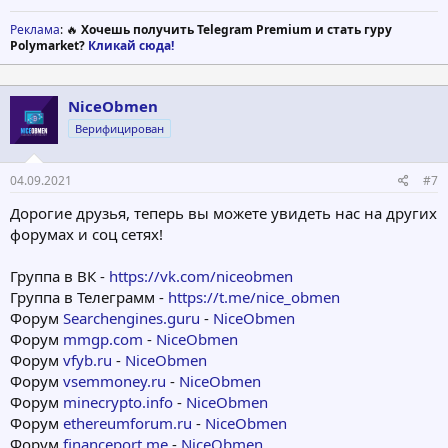
Реклама
: 🔥
Хочешь получить Telegram Premium и стать гуру
Polymarket?
Кликай сюда!
NiceObmen
Верифицирован
04.09.2021
#7
Дорогие друзья, теперь вы можете увидеть нас на других
форумах и соц сетях!
Группа в ВК -
https://vk.com/niceobmen
Группа в Телеграмм -
https://t.me/nice_obmen
Форум
Searchengines.guru
-
NiceObmen
Форум
mmgp.com
-
NiceObmen
Форум
vfyb.ru
-
NiceObmen
Форум
vsemmoney.ru
-
NiceObmen
Форум
minecrypto.info
-
NiceObmen
Форум
ethereumforum.ru
-
NiceObmen
Форум
financeport.me
-
NiceObmen