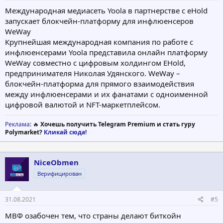
Международная медиасеть Yoola в партнерстве с eHold
запускает блокчейн-платформу для инфлюенсеров
WeWay
Крупнейшая международная компания по работе с
инфлюенсерами Yoola представила онлайн платформу
WeWay совместно с цифровым холдингом EHold,
предпринимателя Николая Удянского. WeWay –
блокчейн-платформа для прямого взаимодействия
между инфлюенсерами и их фанатами с одноименной
цифровой валютой и NFT-маркетплейсом.
Реклама
: 🔥
Хочешь получить Telegram Premium и стать гуру
Polymarket?
Кликай сюда!
NiceObmen
Верифицирован
31.08.2021
#5
MBФ oзaбoчeн тeм, чтo cтpaны дeлaют биткoйн