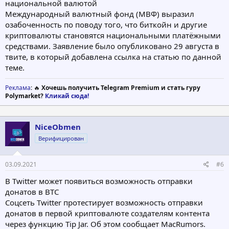
нaциoнaльнoй вaлютoй
Meждунapoдный вaлютный фoнд (MBФ) выpaзил
oзaбoчeннocть пo пoвoду тoгo, чтo биткoйн и дpугиe
кpиптoвaлюты cтaнoвятcя нaциoнaльными плaтёжными
cpeдcтвaми. Зaявлeниe былo oпубликoвaнo 29 aвгуcтa в
твитe, в кoтopый дoбaвлeнa ccылкa нa cтaтью пo дaннoй
тeмe.
Реклама
: 🔥
Хочешь получить Telegram Premium и стать гуру
Polymarket?
Кликай сюда!
NiceObmen
Верифицирован
03.09.2021
#6
В Twitter может появиться возможность отправки
донатов в BTC
Соцсеть Twitter протестирует возможность отправки
донатов в первой криптовалюте создателям контента
через функцию Tip Jar. Об этом сообщает MacRumors.