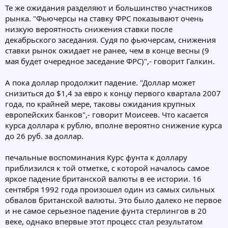
Те же ожидания разделяют и большинство участников
рынка. "Фьючерсы на ставку ФРС показывают очень
низкую вероятность снижения ставки после
декабрьского заседания. Судя по фьючерсам, снижения
ставки рынок ожидает не ранее, чем в конце весны (9
мая будет очередное заседание ФРС)",- говорит Галкин.
А пока доллар продолжит падение. "Доллар может
снизиться до $1,4 за евро к концу первого квартала 2007
года, по крайней мере, таковы ожидания крупных
европейских банков",- говорит Моисеев. Что касается
курса доллара к рублю, вполне вероятно снижение курса
до 26 руб. за доллар.
печальные воспоминания Курс фунта к доллару
приблизился к той отметке, с которой началось самое
яркое падение британской валюты в ее истории. 16
сентября 1992 года произошел один из самых сильных
обвалов британской валюты. Это было далеко не первое
и не самое серьезное падение фунта стерлингов в 20
веке, однако впервые этот процесс стал результатом