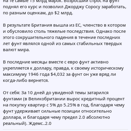
на те самые 15 млрд марок. Возросший спрос на фунт
поднял его курс и позволил Джорджу Соросу заработать,
по разным оценкам, до $2 млрд.
В результате Британия вышла из ЕС, членство в котором
и обусловило столь тяжелые последствия. Однако после
этого сокрушительного падения в течение последних
лет фунт являлся одной из самых стабильных твердых
валют мира.
В последние месяцы вместе с евро фунт активно
укрепляется к доллару, правда, к своему историческому
максимуму 1946 года $4,032 за фунт он уже вряд ли
когда-либо вернется.
От себя: За 10 дней до увиденой темы затарился
фунтами (в Великобритании вырос кредитный процент
на покупку квартир с 5% до 5.25% в год, благодаря чему
фунт удерживает сильные позиции относительно
доллара, и благодаря чему предел 2.0 абсолютно
реальный). Ждемс..2.0