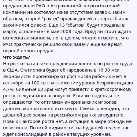
продаже доли РАО в Астраханской энергосбытовой
компании не состоялся из-за отсутствия заявок. Таким
образом, второй "раунд" продаж долей в энергосбытах
закончился фиаско. Еще 13 "сбытов" будут проданы в
марте, остальные - в мае 2008 года. Вряд ли стоит ждать
всплеска активности, но, в целом, можно отметить, что
РАО практически решило свои задачи еще во время
первой волны продаж.
Что ждать?
На рынке затишье в преддверии данных по рынку труда
в США. Статистика будет обнародована в 16.30 мск.
Экономисты прогнозируют рост числа рабочих мест в
сентябре на 100 тыс. и снижение уровня безработицы до
4,7%. Сильные цифры могут привести к краткосрочному
росту спекулятивных покупок. Если же надежды не
оправдаются, то оптимизм американских игроков
должен окончательно иссякнуть. Сейчас очевидно, что
дальнейшее ралли на российском рынке затруднено.
Новых факторов роста нет, а ситуация в мире отнюдь не
позитивна. По всей видимости, на будущей неделе нас
ждет консолидация в районе текущих уровней.