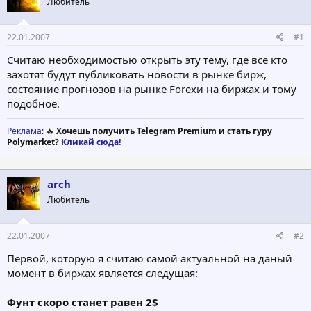
Любитель
т
а
е
ч
м
а
22.01.2007
#1
ы
л
а
Считаю необходимостью открыть эту тему, где все кто
захотят будут публиковать новости в рынке бирж,
состояние прогнозов на рынке Forexи на биржах и тому
подобное.
Реклама
: 🔥
Хочешь получить Telegram Premium и стать гуру
Polymarket?
Кликай сюда!
arch
Любитель
22.01.2007
#2
Первой, которую я считаю самой актуальной на даный
момент в биржах является следущая:
Фунт скоро станет равен 2$