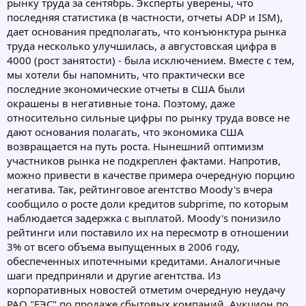
рынку труда за сентябрь. Эксперты уверены, что
последняя статистика (в частности, отчеты ADP и ISM),
дает основания предполагать, что конъюнктура рынка
труда несколько улучшилась, а августовская цифра в
4000 (рост занятости) - была исключением. Вместе с тем,
мы хотели бы напомнить, что практически все
последние экономические отчеты в США были
окрашены в негативные тона. Поэтому, даже
относительно сильные цифры по рынку труда вовсе не
дают основания полагать, что экономика США
возвращается на путь роста. Нынешний оптимизм
участников рынка не подкреплен фактами. Напротив,
можно привести в качестве примера очередную порцию
негатива. Так, рейтинговое агентство Moody's вчера
сообщило о росте доли кредитов subprime, по которым
наблюдается задержка с выплатой. Moody's понизило
рейтинги или поставило их на пересмотр в отношении
3% от всего объема выпущенных в 2006 году,
обеспеченных ипотечными кредитами. Аналогичные
шаги предприняли и другие агентства. Из
корпоративных новостей отметим очередную неудачу
РАО "ЕЭС" по продаже сбытовых компаний. Аукцион по