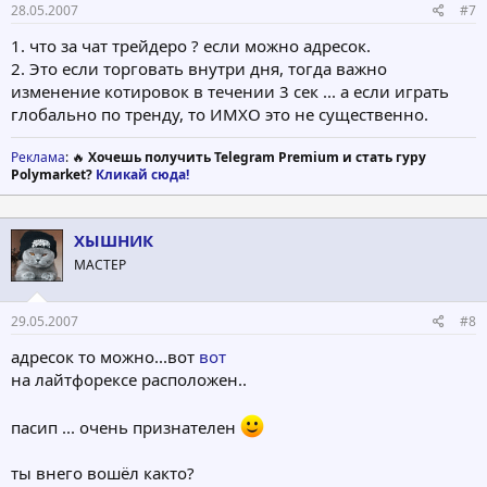
28.05.2007
#7
1. что за чат трейдеро ? если можно адресок.
2. Это если торговать внутри дня, тогда важно
изменение котировок в течении 3 сек ... а если играть
глобально по тренду, то ИМХО это не существенно.
Реклама
: 🔥
Хочешь получить Telegram Premium и стать гуру
Polymarket?
Кликай сюда!
ХЫШНИК
МАСТЕР
29.05.2007
#8
адресок то можно...вот
вот
на лайтфорексе расположен..
пасип ... очень признателен
ты внего вошёл както?