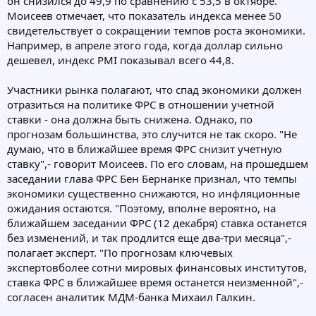
он снизился до 49,9 по сравнению с 53,5 в октябре.
Моисеев отмечает, что показатель индекса менее 50
свидетельствует о сокращении темпов роста экономики.
Например, в апреле этого года, когда доллар сильно
дешевел, индекс PMI показывал всего 44,8.
Участники рынка полагают, что спад экономики должен
отразиться на политике ФРС в отношении учетной
ставки - она должна быть снижена. Однако, по
прогнозам большинства, это случится не так скоро. "Не
думаю, что в ближайшее время ФРС снизит учетную
ставку",- говорит Моисеев. По его словам, на прошедшем
заседании глава ФРС Бен Бернанке признал, что темпы
экономики существенно снижаются, но инфляционные
ожидания остаются. "Поэтому, вполне вероятно, на
ближайшем заседании ФРС (12 декабря) ставка останется
без изменений, и так продлится еще два-три месяца",-
полагает эксперт. "По прогнозам ключевых
экспертовболее сотни мировых финансовых институтов,
ставка ФРС в ближайшее время останется неизменной",-
согласен аналитик МДМ-банка Михаил Галкин.