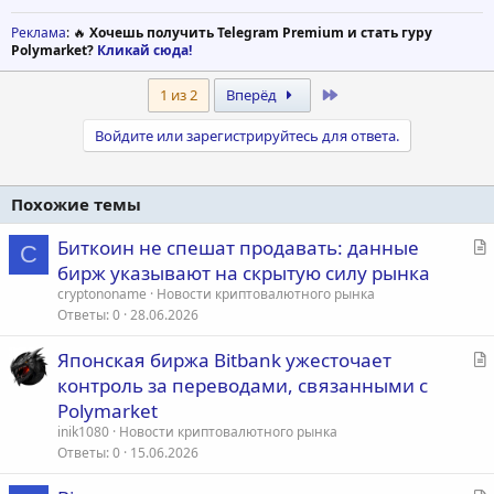
Реклама
: 🔥
Хочешь получить Telegram Premium и стать гуру
Polymarket?
Кликай сюда!
Last
1 из 2
Вперёд
Войдите или зарегистрируйтесь для ответа.
Похожие темы
С
Биткоин не спешат продавать: данные
C
т
бирж указывают на скрытую силу рынка
а
cryptononame
Новости криптовалютного рынка
т
Ответы
0
28.06.2026
ь
С
Японская биржа Bitbank ужесточает
я
т
контроль за переводами, связанными с
а
Polymarket
т
inik1080
Новости криптовалютного рынка
ь
Ответы
0
15.06.2026
я