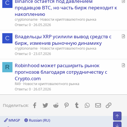
С
Binance остается под давлением
C
т
продавцов BTC, но часть бирж переходит к
а
накоплению
т
cryptononame
Новости криптовалютного рынка
ь
Ответы
0
26.05.2026
я
С
Владельцы XRP усилили вывод средств с
C
т
бирж, изменив рыночную динамику
а
cryptononame
Новости криптовалютного рынка
т
Ответы
0
23.07.2026
ь
С
Robinhood может расширить рынок
я
R
т
прогнозов благодаря сотрудничеству с
а
Crypto.com
т
R49
Новости криптовалютного рынка
ь
Ответы
0
26.07.2026
я
Facebook
Twitter
Reddit
Pinterest
Tumblr
WhatsApp
Электронна
Ссылка
Поделиться:
Свер
MMGP
Russian (RU)
Сниз