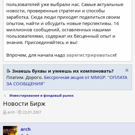
пользователей уже выбрали нас. Самые актуальные
новости, проверенные стратегии и способы
заработка. Сюда люди приходят поделиться своим
опытом, найти и обсудить новые перспективы. 16
миллионов сообщений, оставленных нашими
пользователями, содержат их бесценный опыт и
знания. Присоединяйтесь и вы!
Впрочем, для начала надо
зарегистрироваться
!
📝
Знаешь буквы и умеешь их компоновать?
Платим. Дорого.
Бессрочная акция от MMGP: "ОПЛАТА
ЗА СООБЩЕНИЯ"
Инвестирование в фондовый рынок
Новости Бирж
А
Д
arch
22.01.2007
в
а
т
т
о
а
arch
р
н