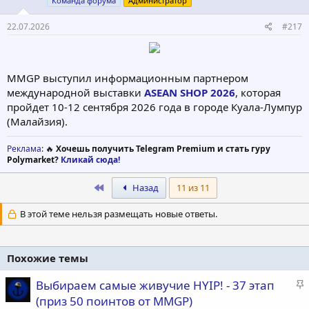
Команда форума
Администратор
22.07.2026
#217
MMGP выступил информационным партнером
международной выставки
ASEAN SHOP 2026
, которая
пройдет 10-12 сентября 2026 года в городе Куала-Лумпур
(Малайзия).
Реклама
: 🔥
Хочешь получить Telegram Premium и стать гуру
Polymarket?
Кликай сюда!
First
Назад
11 из 11
В этой теме нельзя размещать новые ответы.
Похожие темы
З
Выбираем самые живучие HYIP! - 37 этап
а
(приз 50 поинтов от MMGP)