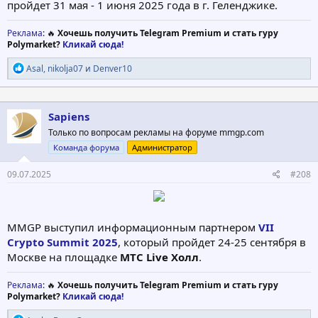
пройдет 31 мая - 1 июня 2025 года в г. Геленджике.
Реклама
: 🔥
Хочешь получить Telegram Premium и стать гуру
Polymarket?
Кликай сюда!
Р
Asal
,
nikolja07
и
Denver10
е
а
к
ц
Sapiens
и
Только по вопросам рекламы на форуме mmgp.com
и
:
Команда форума
Администратор
09.07.2025
#208
MMGP выступил информационным партнером
VII
Crypto Summit 2025
, который пройдет 24-25 сентября в
Москве на площадке
МТС Live Холл
.
Реклама
: 🔥
Хочешь получить Telegram Premium и стать гуру
Polymarket?
Кликай сюда!