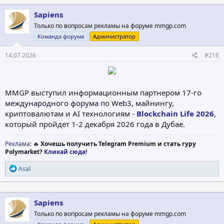
Sapiens
Только по вопросам рекламы на форуме mmgp.com
Команда форума
Администратор
14.07.2026
#216
MMGP выступил информационным партнером 17-го
международного форума по Web3, майнингу,
криптовалютам и AI технологиям -
Blockchain Life 2026
,
который пройдет 1-2 декабря 2026 года в Дубае.
Реклама
: 🔥
Хочешь получить Telegram Premium и стать гуру
Polymarket?
Кликай сюда!
Р
Asal
е
а
к
ц
Sapiens
и
Только по вопросам рекламы на форуме mmgp.com
и
: