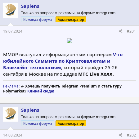
т
а
Sapiens
е
ч
Только по вопросам рекламы на форуме mmgp.com
м
а
Команда форума
Администратор
ы
л
а
19.07.2024
#201
MMGP выступил информационным партнером
V-го
юбилейного Саммита по Криптовалютам и
Блокчейн-технологиям
, который пройдет 25-26
сентября в Москве на площадке
МТС Live Холл
.
Реклама
: 🔥
Хочешь получить Telegram Premium и стать гуру
Polymarket?
Кликай сюда!
Sapiens
Только по вопросам рекламы на форуме mmgp.com
Команда форума
Администратор
14.08.2024
#202