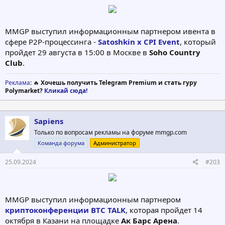
MMGP выступил информационным партнером ивента в
сфере P2P-процессинга -
Satoshkin x CPI Event
, который
пройдет 29 августа в 15:00 в Москве в
Soho Country
Club
.
Реклама
: 🔥
Хочешь получить Telegram Premium и стать гуру
Polymarket?
Кликай сюда!
Sapiens
Только по вопросам рекламы на форуме mmgp.com
Команда форума
Администратор
25.09.2024
#203
MMGP выступил информационным партнером
криптоконференции BTC TALK
, которая пройдет 14
октября в Казани на площадке
Ак Барс Арена
.