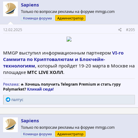
Sapiens
Только по вопросам рекламы на форуме mmgp.com
Команда форума
Администратор
12.02.2025
#205
MMGP выступил информационным партнером
VI-го
Саммита по Криптовалютам и Блокчейн-
технологиям
, который пройдет 19-20 марта в Москве на
площадке
МТС LIVE ХОЛЛ
.
Реклама
: 🔥
Хочешь получить Telegram Premium и стать гуру
Polymarket?
Кликай сюда!
Р
палтус
е
а
к
ц
Sapiens
и
Только по вопросам рекламы на форуме mmgp.com
и
:
Команда форума
Администратор