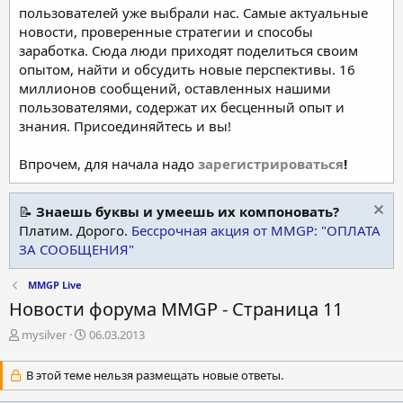
пользователей уже выбрали нас. Самые актуальные
новости, проверенные стратегии и способы
заработка. Сюда люди приходят поделиться своим
опытом, найти и обсудить новые перспективы. 16
миллионов сообщений, оставленных нашими
пользователями, содержат их бесценный опыт и
знания. Присоединяйтесь и вы!
Впрочем, для начала надо
зарегистрироваться
!
📝
Знаешь буквы и умеешь их компоновать?
Платим. Дорого.
Бессрочная акция от MMGP: "ОПЛАТА
ЗА СООБЩЕНИЯ"
MMGP Live
Новости форума MMGP - Страница 11
А
Д
mysilver
06.03.2013
в
а
т
т
В этой теме нельзя размещать новые ответы.
о
а
р
н