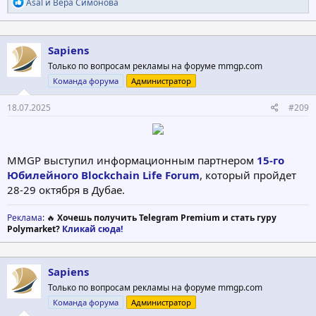
Р
Asal
и
Вера Симонова
е
а
к
ц
Sapiens
и
Только по вопросам рекламы на форуме mmgp.com
и
:
Команда форума
Администратор
18.07.2025
#209
MMGP выступил информационным партнером
15-го
Юбилейного Blockchain Life Forum
, который пройдет
28-29 октября в Дубае.
Реклама
: 🔥
Хочешь получить Telegram Premium и стать гуру
Polymarket?
Кликай сюда!
Sapiens
Только по вопросам рекламы на форуме mmgp.com
Команда форума
Администратор