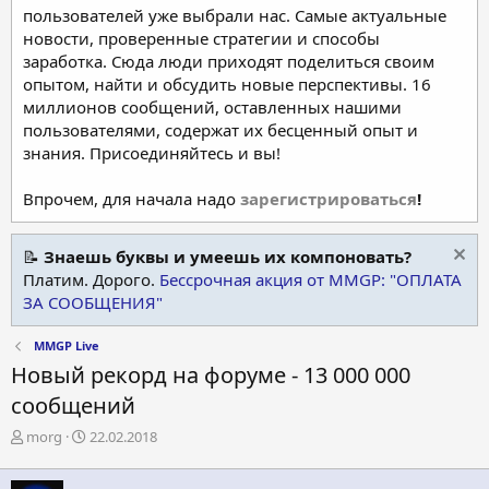
пользователей уже выбрали нас. Самые актуальные
новости, проверенные стратегии и способы
заработка. Сюда люди приходят поделиться своим
опытом, найти и обсудить новые перспективы. 16
миллионов сообщений, оставленных нашими
пользователями, содержат их бесценный опыт и
знания. Присоединяйтесь и вы!
Впрочем, для начала надо
зарегистрироваться
!
📝
Знаешь буквы и умеешь их компоновать?
Платим. Дорого.
Бессрочная акция от MMGP: "ОПЛАТА
ЗА СООБЩЕНИЯ"
MMGP Live
Новый рекорд на форуме - 13 000 000
сообщений
А
Д
morg
22.02.2018
в
а
т
т