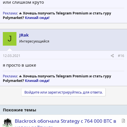
или слишком круто
Реклама
: 🔥
Хочешь получить Telegram Premium и стать гуру
Polymarket?
Кликай сюда!
JRak
J
Интересующийся
12.03.2021
#16
я просто в шоке
Реклама
: 🔥
Хочешь получить Telegram Premium и стать гуру
Polymarket?
Кликай сюда!
Войдите или зарегистрируйтесь для ответа.
Похожие темы
С
Blackrock обогнала Strategy с 764 000 BTC в
т