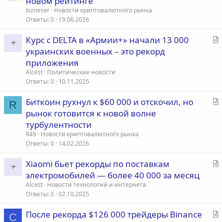
новом рейтинге
а
bizneser
Новости криптовалютного рынка
т
Ответы
0
19.06.2026
ь
С
Курс с DELTA в «Армии+» начали 13 000
я
т
украинских военных – это рекорд
а
приложения
т
Alcest
Политические новости
ь
Ответы
0
10.11.2025
я
С
Биткоин рухнул к $60 000 и отскочил, но
R
т
рынок готовится к новой волне
а
турбулентности
т
R49
Новости криптовалютного рынка
ь
Ответы
0
14.02.2026
я
С
Xiaomi бьет рекорды по поставкам
т
электромобилей — более 40 000 за месяц
а
Alcest
Новости технологий и интернета
т
Ответы
0
02.10.2025
ь
С
После рекорда $126 000 трейдеры Binance
я
C