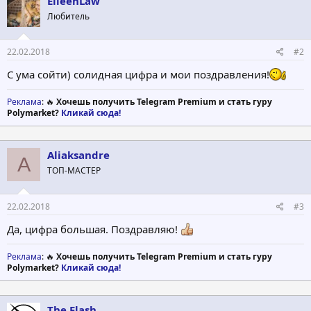
EileenLaw
и
Любитель
и
:
22.02.2018
#2
С ума сойти) солидная цифра и мои поздравления!
Реклама
: 🔥
Хочешь получить Telegram Premium и стать гуру
Polymarket?
Кликай сюда!
Aliaksandre
A
ТОП-МАСТЕР
22.02.2018
#3
Да, цифра большая. Поздравляю!
Реклама
: 🔥
Хочешь получить Telegram Premium и стать гуру
Polymarket?
Кликай сюда!
The Flash