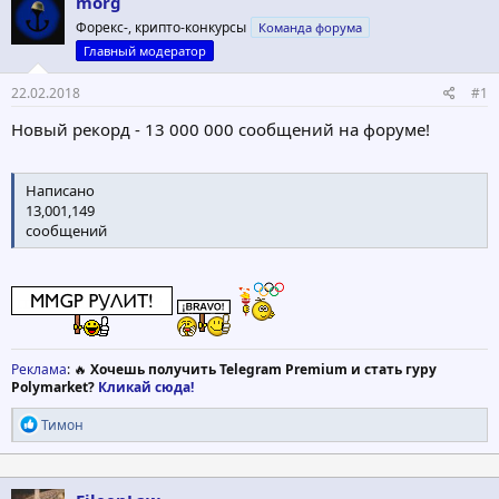
morg
о
а
р
н
Форекс-, крипто-конкурсы
Команда форума
т
а
Главный модератор
е
ч
м
а
22.02.2018
#1
ы
л
а
Новый рекорд - 13 000 000 сообщений на форуме!
Написано
13,001,149
сообщений
Реклама
: 🔥
Хочешь получить Telegram Premium и стать гуру
Polymarket?
Кликай сюда!
Р
Тимон
е
а
к
ц