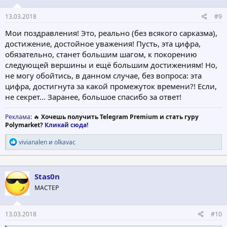
13.03.2018
#9
Мои поздравления! Это, реально (без всякого сарказма),
достижение, достойное уважения! Пусть, эта цифра,
обязательно, станет большим шагом, к покорению
следующей вершины и ещё большим достижениям! Но,
не могу обойтись, в данном случае, без вопроса: эта
цифра, достигнута за какой промежуток времени?! Если,
не секрет... Заранее, большое спасибо за ответ!
Реклама
: 🔥
Хочешь получить Telegram Premium и стать гуру
Polymarket?
Кликай сюда!
Р
vivianalen
и
olkavac
е
а
к
ц
Stas0n
и
МАСТЕР
и
:
13.03.2018
#10