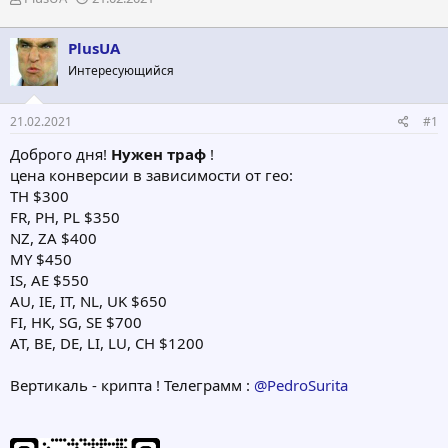
в
а
т
т
PlusUA
о
а
р
н
Интересующийся
т
а
е
ч
21.02.2021
#1
м
а
ы
л
Доброго дня!
Нужен траф
!
а
цена конверсии в зависимости от гео:
TH $300
FR, PH, PL $350
NZ, ZA $400
MY $450
IS, AE $550
AU, IE, IT, NL, UK $650
FI, HK, SG, SE $700
AT, BE, DE, LI, LU, CH $1200
Вертикаль - крипта ! Телеграмм :
@PedroSurita