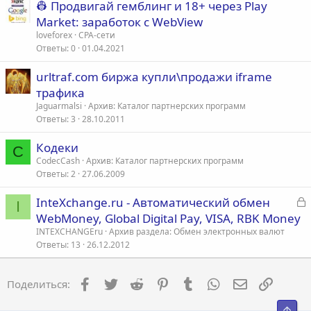
👷 Продвигай гемблинг и 18+ через Play
Market: заработок с WebView
loveforex
CPA-сети
Ответы
0
01.04.2021
urltraf.com биржа купли\продажи iframe
трафика
Jaguarmalsi
Архив: Каталог партнерских программ
Ответы
3
28.10.2011
Кодеки
C
CodecCash
Архив: Каталог партнерских программ
Ответы
2
27.06.2009
З
InteXchange.ru - Автоматический обмен
I
а
WebMoney, Global Digital Pay, VISA, RBK Money
к
INTEXCHANGEru
Архив раздела: Обмен электронных валют
р
Ответы
13
26.12.2012
т
Facebook
Twitter
Reddit
Pinterest
Tumblr
WhatsApp
Электронна
Ссылка
Поделиться:
а
Свер