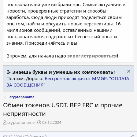
пользователей уже выбрали нас. Самые актуальные
новости, проверенные стратегии и способы
заработка. Сюда люди приходят поделиться своим
опытом, найти и обсудить новые перспективы. 16
миллионов сообщений, оставленных нашими
пользователями, содержат их бесценный опыт и
знания. Присоединяйтесь и вы!
Впрочем, для начала надо
зарегистрироваться
!
📝
Знаешь буквы и умеешь их компоновать?
Платим. Дорого.
Бессрочная акция от MMGP: "ОПЛАТА
ЗА СООБЩЕНИЯ"
cryptononame
Обмен токенов USDT. BEP ERC и прочие
неприятности
А
Д
cryptononame
03.12.2024
в
а
т
т
03.12.2024
Ответы: 2