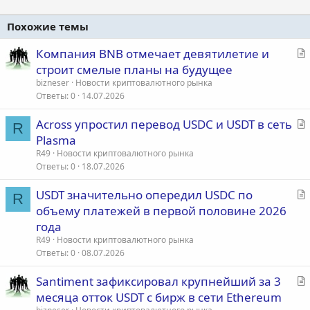
Похожие темы
С
Компания BNB отмечает девятилетие и
т
строит смелые планы на будущее
а
bizneser
Новости криптовалютного рынка
т
Ответы
0
14.07.2026
ь
С
Across упростил перевод USDC и USDT в сеть
я
R
т
Plasma
а
R49
Новости криптовалютного рынка
т
Ответы
0
18.07.2026
ь
С
USDT значительно опередил USDC по
я
R
т
объему платежей в первой половине 2026
а
года
т
R49
Новости криптовалютного рынка
ь
Ответы
0
08.07.2026
я
С
Santiment зафиксировал крупнейший за 3
т
месяца отток USDT с бирж в сети Ethereum
а