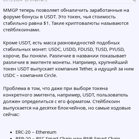
о
а
р
н
MMGP теперь позволяет обналичить заработанные на
т
а
форуме бонусы в USDT. Это токен, чья стоимость
е
ч
стабильно равна $1. Такие криптовалюты называются
м
а
стейблкоинами.
ы
л
а
Кроме USDT, есть масса разновидностей подобных
стабильных монет: USDC, USDD, FDUSD, TUSD, PYUSD,
короче, Вы поняли. Различие в названии показывает
различие в эмитенте монеты. Например, крупнейший
токен USDT выпускает компания Tether, а идущий за ним
USDC – компания Circle.
Проблема в том, что даже при выборе токена
конкретного эмитента, например, USDT, пользователь
должен определиться с его форматом. Стейблкоин
выпускается на десятке блокчейнов, но самые ходовые
сейчас:
ERC-20 – Ethereum
BEP-20 – BSC Smart Chain или BNB Smart Chain