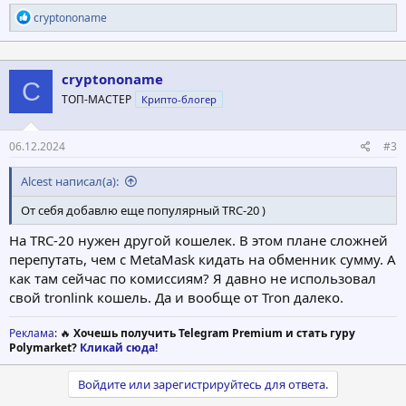
Р
cryptononame
е
а
к
ц
cryptononame
C
и
ТОП-МАСТЕР
Крипто-блогер
и
:
06.12.2024
#3
Alcest написал(а):
От себя добавлю еще популярный TRC-20 )
На TRC-20 нужен другой кошелек. В этом плане сложней
перепутать, чем с MetaMask кидать на обменник сумму. А
как там сейчас по комиссиям? Я давно не использовал
свой tronlink кошель. Да и вообще от Tron далеко.
Реклама
: 🔥
Хочешь получить Telegram Premium и стать гуру
Polymarket?
Кликай сюда!
Войдите или зарегистрируйтесь для ответа.