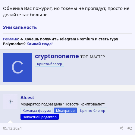
Обменка Вас пожурит, но токены не пропадут, просто не
делайте так больше.
Уникальность
Реклама
: 🔥
Хочешь получить Telegram Premium и стать гуру
Polymarket?
Кликай сюда!
А
cryptononame
ТОП-МАСТЕР
в
C
Крипто-блогер
т
о
р
Alcest
Модератор подраздела "Новости криптовалют"
Команда форума
Модератор
Крипто-блогер
Новостной редактор
05.12.2024
#2