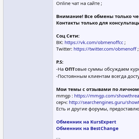
Online чат на сайте ;
Внимание! Все обмены только чер
Контакты только для консультаци
Соц Сети:
ВК:
https://vk.com/obmenoffcc
;
Twitter:
https://twitter.com/obmenoff
;
P.S:
-На
ОПТ
овые суммы обсуждаем ку
-Постоянным клиентам всегда дост
Мои темы с отзывами по личном
mmgp :
https://mmgp.com/showthre
серч:
http://searchengines.guru/sho
Есть и другие форумы, предоставл
Обменник на KursExpert
Обменник на BestChange