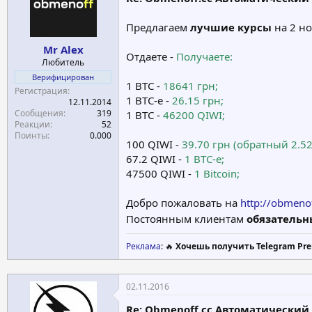
Предлагаем
лучшие курсы
на 2 н
Mr Alex
Отдаете -
Получаете:
Любитель
Верифицирован
1 BTC -
18641 грн;
Регистрация
1 BTC-e -
26.15 грн;
12.11.2014
Сообщения
319
1 BTC -
46200 QIWI;
Реакции
52
Поинты
0.000
100 QIWI -
39.70 грн (обратный 2.52
67.2 QIWI -
1 BTC-e;
47500 QIWI -
1 Bitcoin;
Добро пожаловать на
http://obmenof
Постоянным клиентам
обязательн
Реклама
: 🔥
Хочешь получить Telegram Pre
02.11.2016
Re: Obmenoff.cc Автоматический О