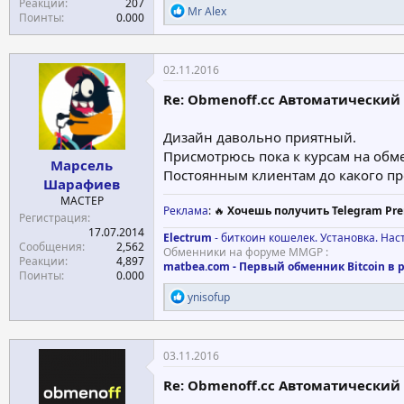
Реакции
207
Р
Mr Alex
Поинты
0.000
е
а
к
ц
02.11.2016
и
и
Re: Obmenoff.cc Автоматический О
:
Дизайн давольно приятный.
Присмотрюсь пока к курсам на обм
Марсель
Постоянным клиентам до какого пр
Шарафиев
МАСТЕР
Реклама
: 🔥
Хочешь получить Telegram Pre
Регистрация
17.07.2014
Electrum
- биткоин кошелек. Установка. Нас
Сообщения
2,562
Обменники на форуме MMGP :
Реакции
4,897
matbea.com - Первый обменник Bitcoin в 
Поинты
0.000
Р
ynisofup
е
а
к
ц
03.11.2016
и
и
Re: Obmenoff.cc Автоматический О
: