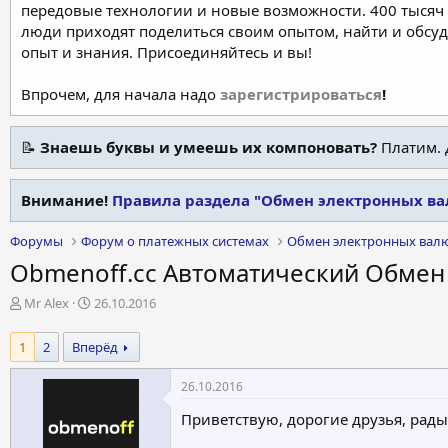
передовые технологии и новые возможности. 400 тысяч 
люди приходят поделиться своим опытом, найти и обсу
опыт и знания. Присоединяйтесь и вы!
Впрочем, для начала надо
зарегистрироваться
!
📝
Знаешь буквы и умеешь их компоновать?
Платим. 
Внимание!
Правила раздела "Обмен электронных ва
Форумы
Форум о платежных системах
Обмен электронных вал
Obmenoff.cc Автоматический Обмен (В
А
Д
Mr Alex
26.10.2016
в
а
т
т
1
2
Вперёд
о
а
р
н
26.10.2016
т
а
е
ч
Приветствую, дорогие друзья, рад
м
а
ы
л