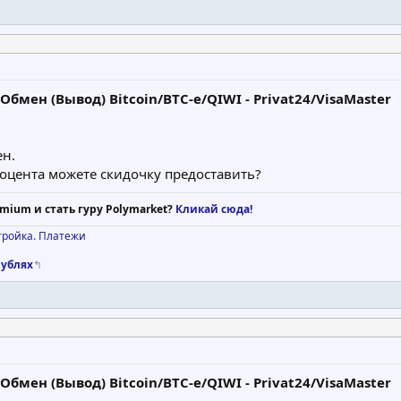
бмен (Вывод) Bitcoin/BTC-e/QIWI - Privat24/VisaMaster
ен.
оцента можете скидочку предоставить?
mium и стать гуру Polymarket?
Кликай сюда!
тройка. Платежи
рублях
↰
бмен (Вывод) Bitcoin/BTC-e/QIWI - Privat24/VisaMaster