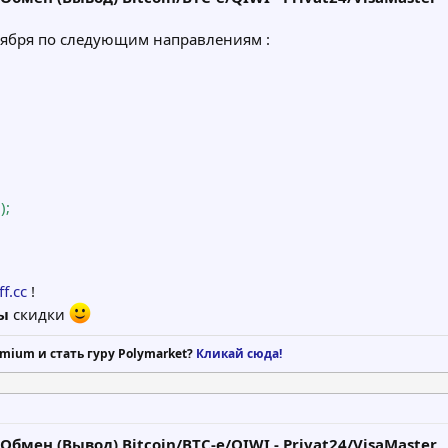
оября по следующим направлениям :
);
f.cc
!
ы
скидки
mium и стать гуру Polymarket?
Кликай сюда!
бмен (Вывод) Bitcoin/BTC-e/QIWI - Privat24/VisaMaster