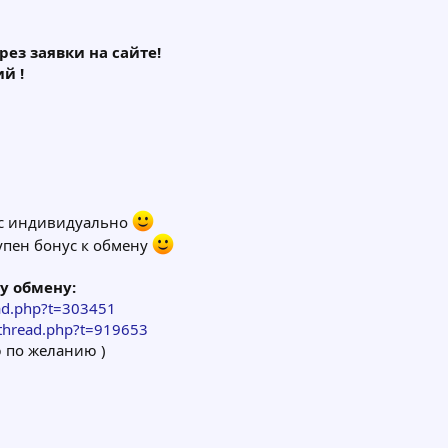
ез заявки на сайте!
й !
рс индивидуально
упен бонус к обмену
у обмену:
ad.php?t=303451
wthread.php?t=919653
ю по желанию )