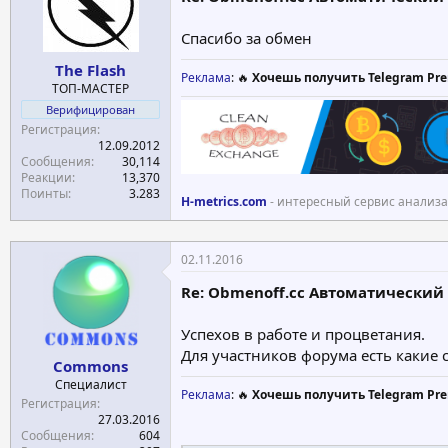
Спасибо за обмен
The Flash
Реклама
: 🔥
Хочешь получить Telegram Pre
ТОП-МАСТЕР
Верифицирован
Регистрация
12.09.2012
Сообщения
30,114
Реакции
13,370
Поинты
3.283
H-metrics.com
- интересный сервис анализа
02.11.2016
Re: Obmenoff.cc Автоматический О
Успехов в работе и процветания.
Для участников форума есть какие с
Commons
Специалист
Реклама
: 🔥
Хочешь получить Telegram Pre
Регистрация
27.03.2016
Сообщения
604