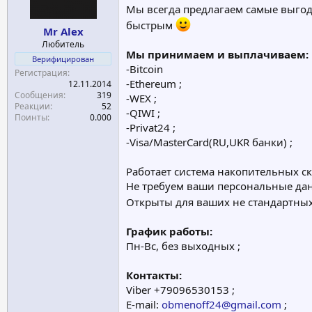
Мы всегда предлагаем самые выго
а
быстрым
Mr Alex
Любитель
Мы принимаем и выплачиваем:
Верифицирован
-Bitсoin
Регистрация
-Ethereum ;
12.11.2014
Сообщения
319
-WEX ;
Реакции
52
-QIWI ;
Поинты
0.000
-Privat24 ;
-Visa/MasterCard(RU,UKR банки) ;
Работает система накопительных с
Не требуем ваши персональные да
Открыты для ваших не стандартны
График работы:
Пн-Вс, без выходных ;
Контакты:
Viber +79096530153 ;
E-mail:
obmenoff24@gmail.com
;