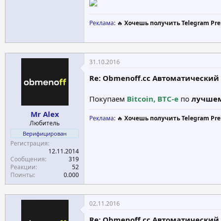
Реклама
: 🔥
Хочешь получить Telegram Pre
31.10.2016
Re: Obmenoff.cc Автоматический О
Покупаем
Bitcoin, BTC-e
по
лучшем
Mr Alex
Реклама
: 🔥
Хочешь получить Telegram Pre
Любитель
Верифицирован
Регистрация
12.11.2014
Сообщения
319
Реакции
52
Поинты
0.000
02.11.2016
Re: Obmenoff.cc Автоматический О