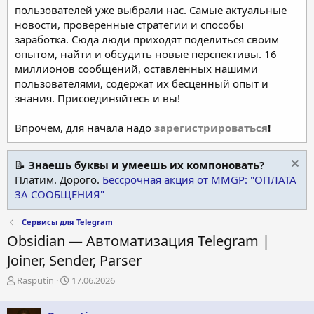
пользователей уже выбрали нас. Самые актуальные
новости, проверенные стратегии и способы
заработка. Сюда люди приходят поделиться своим
опытом, найти и обсудить новые перспективы. 16
миллионов сообщений, оставленных нашими
пользователями, содержат их бесценный опыт и
знания. Присоединяйтесь и вы!
Впрочем, для начала надо
зарегистрироваться
!
📝
Знаешь буквы и умеешь их компоновать?
Платим. Дорого.
Бессрочная акция от MMGP: "ОПЛАТА
ЗА СООБЩЕНИЯ"
Сервисы для Telegram
Obsidian — Автоматизация Telegram |
Joiner, Sender, Parser
А
Д
Rasputin
17.06.2026
в
а
т
т