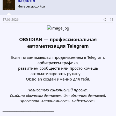
Rasputin
о
а
р
н
Интересующийся
т
а
е
ч
17.06.2026
#1
м
а
ы
л
а
OBSIDIAN — профессиональная
автоматизация Telegram
Если ты занимаешься продвижением в Telegram,
арбитражем трафика,
развитием сообществ или просто хочешь
автоматизировать рутину —
Obsidian создан именно для тебя.
Полностью самописный проект.
Создано обычным деятелем, для обычных деятелей.
Простота. Автономность. Надежность.
━━━━━━━━━━━━━━━━━━━━━━