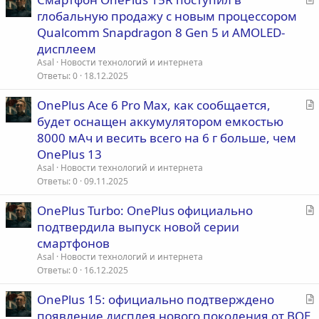
т
глобальную продажу с новым процессором
а
Qualcomm Snapdragon 8 Gen 5 и AMOLED-
т
дисплеем
ь
Asal
Новости технологий и интернета
я
Ответы
0
18.12.2025
С
OnePlus Ace 6 Pro Max, как сообщается,
т
будет оснащен аккумулятором емкостью
а
8000 мАч и весить всего на 6 г больше, чем
т
OnePlus 13
ь
Asal
Новости технологий и интернета
я
Ответы
0
09.11.2025
С
OnePlus Turbo: OnePlus официально
т
подтвердила выпуск новой серии
а
смартфонов
т
Asal
Новости технологий и интернета
ь
Ответы
0
16.12.2025
я
С
OnePlus 15: официально подтверждено
т
появление дисплея нового поколения от BOE