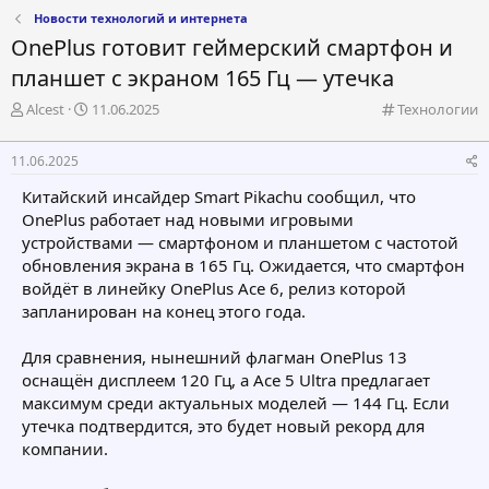
Новости технологий и интернета
OnePlus готовит геймерский смартфон и
планшет с экраном 165 Гц — утечка
А
Д
К
Alcest
11.06.2025
Технологии
в
а
а
т
т
т
11.06.2025
о
а
е
р
н
г
Китайский инсайдер Smart Pikachu сообщил, что
т
а
о
OnePlus работает над новыми игровыми
е
ч
р
устройствами — смартфоном и планшетом с частотой
м
а
и
обновления экрана в 165 Гц. Ожидается, что смартфон
ы
л
я
а
войдёт в линейку OnePlus Ace 6, релиз которой
запланирован на конец этого года.
Для сравнения, нынешний флагман OnePlus 13
оснащён дисплеем 120 Гц, а Ace 5 Ultra предлагает
максимум среди актуальных моделей — 144 Гц. Если
утечка подтвердится, это будет новый рекорд для
компании.