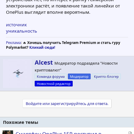
электроники растёт, и появление такой линейки от
OnePlus выглядит вполне вероятным.
источник
уникальность
Реклама
: 🔥
Хочешь получить Telegram Premium и стать гуру
Polymarket?
Кликай сюда!
А
Alcest
Модератор подраздела "Новости
в
криптовалют"
т
о
Команда форума
Модератор
Крипто-блогер
р
Новостной редактор
Войдите или зарегистрируйтесь для ответа.
Похожие темы
С
Смартфон OnePlus 15R поступил в