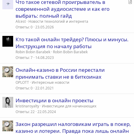
С
Что такое сетевой проигрыватель в
т
современной аудиосистеме и как его
а
выбрать: полный гайд
т
Alcest
Новости технологий и интернета
ь
Ответы
0
23.05.2026
я
Кто такой онлайн трейдер? Плюсы и минусы.
Инструкция по началу работы
Robin Bobin Barabek
Robin Bobin Barabek
Ответы
7
14.08.2023
Онлайн-казино в России перестали
принимать ставки не в биткоинах
OPLOTT
Интересные новости
Ответы
0
22.01.2021
Инвестиции в онлайн проекты
kristinaroyalty
Инвестиции для начинающих
Ответы
22
22.05.2024
Закон разрешил налоговикам играть в покер,
казино и лотереи. Правда пока лишь онлайн