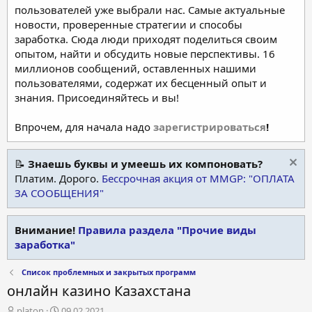
пользователей уже выбрали нас. Самые актуальные
новости, проверенные стратегии и способы
заработка. Сюда люди приходят поделиться своим
опытом, найти и обсудить новые перспективы. 16
миллионов сообщений, оставленных нашими
пользователями, содержат их бесценный опыт и
знания. Присоединяйтесь и вы!
Впрочем, для начала надо
зарегистрироваться
!
📝
Знаешь буквы и умеешь их компоновать?
Платим. Дорого.
Бессрочная акция от MMGP: "ОПЛАТА
ЗА СООБЩЕНИЯ"
Внимание!
Правила раздела "Прочие виды
заработка"
Список проблемных и закрытых программ
онлайн казино Казахстана
А
Д
platon
09.02.2021