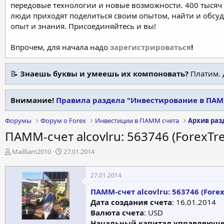
передовые технологии и новые возможности. 400 тысяч 
люди приходят поделиться своим опытом, найти и обсу
опыт и знания. Присоединяйтесь и вы!
Впрочем, для начала надо
зарегистрироваться
!
📝
Знаешь буквы и умеешь их компоновать?
Платим. 
Внимание!
Правила раздела "Инвестирование в ПАММ
Форумы
Форум о Forex
Инвестиции в ПАММ счета
ПАММ-счет alcovlru: 563746 (ForexTr
А
Д
Mailliam2010
27.01.2014
в
а
т
т
27.01.2014
о
а
р
н
ПАММ-счет alcovlru: 563746 (Fore
т
а
Дата создания счета
: 16.01.2014
е
ч
Валюта счета
: USD
м
а
Начальный капитал управляюще
ы
л