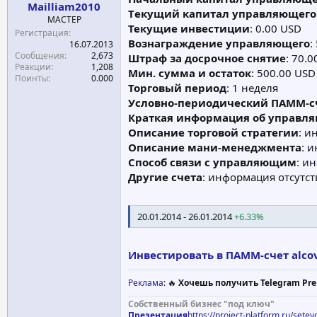
Mailliam2010
а
Tекущий капитал управляющегo
МАСТЕР
Текущие инвестиции
: 0.00 USD
Регистрация
Вознаграждение управляющего
:
16.07.2013
Сообщения
2,673
Штраф за досрочное снятие
: 70.
Реакции
1,208
Мин. сумма и остаток
: 500.00 USD
Поинты
0.000
Торговый период
: 1 неделя
Условно-периодический ПАММ-с
Краткая информация об управл
Описание торговой стратегии
: и
Описание мани-менеджмента
: 
Способ связи с управляющим
: и
Другие счета
: информация отсутст
20.01.2014 - 26.01.2014
+6.33%
Инвестировать в ПАММ-счет alcovl
Реклама
: 🔥
Хочешь получить Telegram Pre
Собственный бизнес "под ключ"
Презентация
https://project-platform.ru/sete