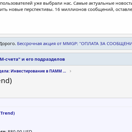
пользователей уже выбрали нас. Самые актуальные новости
дить новые перспективы. 16 миллионов сообщений, остав
Дорого.
Бессрочная акция от MMGP: "ОПЛАТА ЗА СООБЩЕН
-счета" и его подразделов
Архив раздела: Инвестирование в ПАММ счета
end)
xTrend)
го
: 880.00 USD