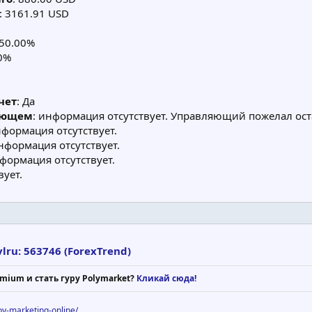
: 3161.91 USD
 50.00%
00%
чет
: Да
яющем
: информация отсутствует. Управляющий пожелал ос
нформация отсутствует.
информация отсутствует.
нформация отсутствует.
вует.
ru: 563746 (ForexTrend)
mium и стать гуру Polymarket?
Кликай сюда!
voy-marketing-online/