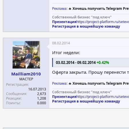
Реклама
: 🔥
Хочешь получить Telegram Pre
Собственный бизнес "под ключ"
Презентация
https://project-platform.ru/sete
Регистрация в мощнейшую команду
08.02.2014
Итог недели:
03.02.2014 - 09.02.2014
+0.42%
Оферта закрыта. Прошу перенести т
Mailliam2010
МАСТЕР
Реклама
: 🔥
Хочешь получить Telegram Pre
Регистрация
16.07.2013
Собственный бизнес "под ключ"
Сообщения
2,673
Презентация
https://project-platform.ru/sete
Реакции
1,208
Регистрация в мощнейшую команду
Поинты
0.000