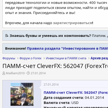
передовые технологии и новые возможности. 400 тысяч 
люди приходят поделиться своим опытом, найти и обсу
опыт и знания. Присоединяйтесь и вы!
Впрочем, для начала надо
зарегистрироваться
!
📝
Знаешь буквы и умеешь их компоновать?
Платим. 
Внимание!
Правила раздела "Инвестирование в ПАММ
Форумы
Форум о Forex
Инвестиции в ПАММ счета
ПАММ-счет CleverFX: 562047 (ForexTr
А
Д
Mailliam2010
27.01.2014
в
а
т
т
27.01.2014
о
а
р
н
ПАММ-счет CleverFX: 562047 (Fore
т
а
Дата создания счета
: 04.01.2014
е
ч
Валюта счета
: USD
м
а
Начальный капитал управляюще
ы
л