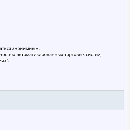
таться анонимным.
олностью автоматизированных торговых систем,
ях".