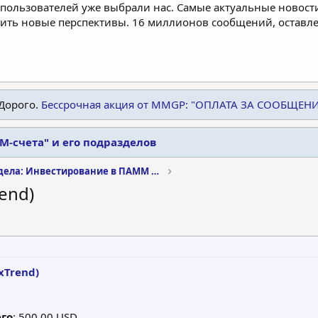
пользователей уже выбрали нас. Самые актуальные новости
дить новые перспективы. 16 миллионов сообщений, остав
Дорого.
Бессрочная акция от MMGP: "ОПЛАТА ЗА СООБЩЕН
-счета" и его подразделов
Архив раздела: Инвестирование в ПАММ счета
end)
xTrend)
го
: 500.00 USD