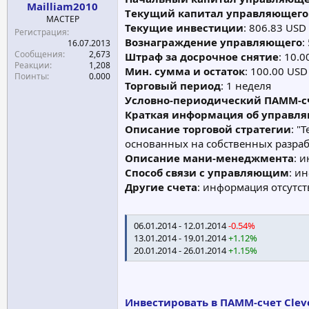
Mailliam2010
а
Tекущий капитал управляющегo
МАСТЕР
Текущие инвестиции
: 806.83 USD
Регистрация
Вознаграждение управляющего
:
16.07.2013
Сообщения
2,673
Штраф за досрочное снятие
: 10.
Реакции
1,208
Мин. сумма и остаток
: 100.00 USD
Поинты
0.000
Торговый период
: 1 неделя
Условно-периодический ПАММ-с
Краткая информация об управл
Описание торговой стратегии
: "
основанных на собственных разраб
Описание мани-менеджмента
: 
Способ связи с управляющим
: и
Другие счета
: информация отсутст
06.01.2014 - 12.01.2014
-0.54%
13.01.2014 - 19.01.2014
+1.12%
20.01.2014 - 26.01.2014
+1.15%
Инвестировать в ПАММ-счет Cleve