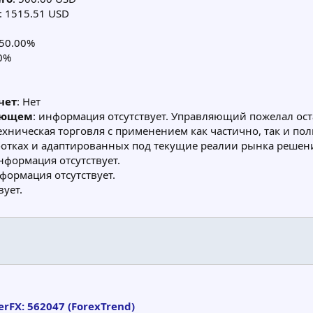
: 1515.51 USD
 50.00%
00%
чет
: Нет
яющем
: информация отсутствует. Управляющий пожелал ос
Техническая торговля с применением как частично, так и п
отках и адаптированных под текущие реалии рынка решени
информация отсутствует.
нформация отсутствует.
вует.
rFX: 562047 (ForexTrend)