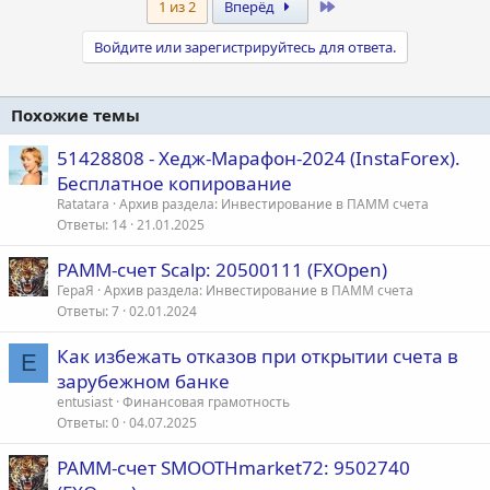
Last
1 из 2
Вперёд
Войдите или зарегистрируйтесь для ответа.
Похожие темы
51428808 - Хедж-Марафон-2024 (InstaForex).
Бесплатное копирование
Ratatara
Архив раздела: Инвестирование в ПАММ счета
Ответы
14
21.01.2025
PAMM-счет Scalp: 20500111 (FXOpen)
ГераЯ
Архив раздела: Инвестирование в ПАММ счета
Ответы
7
02.01.2024
Как избежать отказов при открытии счета в
E
зарубежном банке
entusiast
Финансовая грамотность
Ответы
0
04.07.2025
PAMM-счет SMOOTHmarket72: 9502740