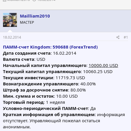
в
а
т
т
о
а
Mailliam2010
р
н
МАСТЕР
т
а
е
ч
м
а
18.02.2014
#1
ы
л
а
ПАММ-счет Kingdom: 590688 (ForexTrend)
Дата создания счета
: 16.02.2014
Валюта счета
: USD
Начальный капитал управляющего
:
10000.00 USD
Tекущий капитал управляющегo
: 10060.25 USD
Текущие инвестиции
: 11719.73 USD
Вознаграждение управляющего
: 40.00%
Штраф за досрочное снятие
: 80.00%
Мин. сумма и остаток
: 10.00 USD
Торговый период
: 1 неделя
Условно-периодический ПАММ-счет
: Да
Краткая информация об управляющем
: информация
отсутствует. Управляющий пожелал остаться
анонимным.