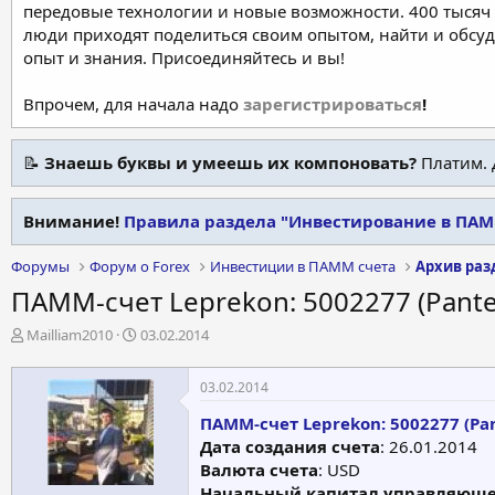
передовые технологии и новые возможности. 400 тысяч 
люди приходят поделиться своим опытом, найти и обсу
опыт и знания. Присоединяйтесь и вы!
Впрочем, для начала надо
зарегистрироваться
!
📝
Знаешь буквы и умеешь их компоновать?
Платим. 
Внимание!
Правила раздела "Инвестирование в ПАММ
Форумы
Форум о Forex
Инвестиции в ПАММ счета
ПАММ-счет Leprekon: 5002277 (Pante
А
Д
Mailliam2010
03.02.2014
в
а
т
т
03.02.2014
о
а
р
н
ПАММ-счет Leprekon: 5002277 (Pa
т
а
Дата создания счета
: 26.01.2014
е
ч
Валюта счета
: USD
м
а
Начальный капитал управляюще
ы
л