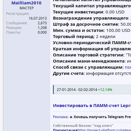
Mailliam2010
а
Tекущий капитал управляющегo
МАСТЕР
Текущие инвестиции
: 0.00 USD
Регистрация
Вознаграждение управляющего
:
16.07.2013
Сообщения
2,673
Штраф за досрочное снятие
: 50.
Реакции
1,208
Мин. сумма и остаток
: 100.00 USD
Поинты
0.000
Торговый период
: 2 недели
Условно-периодический ПАММ-с
Краткая информация об управл
Описание торговой стратегии
: "T
Описание мани-менеджмента
: 
Способ связи с управляющим
:
ns
Другие счета
: информация отсутст
27-01-2014 - 02-02-2014
+12.14%
Инвестировать в ПАММ-счет Lepre
Реклама
: 🔥
Хочешь получить Telegram Pre
Собственный бизнес "под ключ"
Презентация
https://project-platform.ru/sete