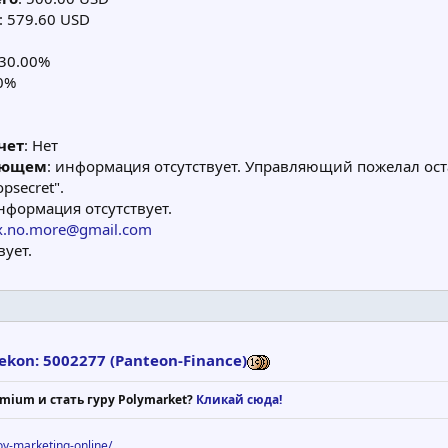
: 579.60 USD
 30.00%
00%
чет
: Нет
яющем
: информация отсутствует. Управляющий пожелал ос
opsecret".
информация отсутствует.
x.no.more@gmail.com
вует.
kon: 5002277 (Panteon-Finance)
mium и стать гуру Polymarket?
Кликай сюда!
voy-marketing-online/