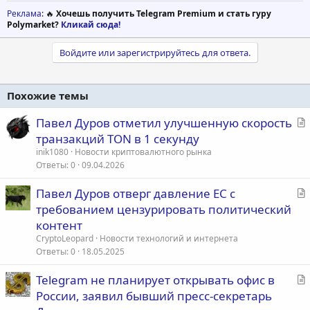
Реклама
: 🔥
Хочешь получить Telegram Premium и стать гуру
Polymarket?
Кликай сюда!
Войдите или зарегистрируйтесь для ответа.
Похожие темы
С
Павел Дуров отметил улучшенную скорость
т
транзакций TON в 1 секунду
а
inik1080
Новости криптовалютного рынка
т
Ответы
0
09.04.2026
ь
С
Павел Дуров отверг давление ЕС с
я
т
требованием цензурировать политический
а
контент
т
CryptoLeopard
Новости технологий и интернета
ь
Ответы
0
18.05.2025
я
С
Telegram не планирует открывать офис в
т
России, заявил бывший пресс-секретарь
а