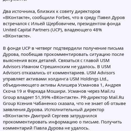
Два источника, близких к совету директоров
«ВКонтакте», сообщили Forbes, что в среду Павел Дуров
встречался с Ильей Щербовичем, президентом фонда
United Capital Partners (UCP), владеющего 48%
«ВКонтакте».
В фонде UCP в четверг подтвердили получение письма
Дурова, пообещав прокомментировать ситуацию после
выяснения всех деталей. Связаться с главой USM
Advisors Иваном Стрешинским не удалось. В USM
Advisors отказались от комментариев. USM Advisors
управляет активами холдинга USM Holdings Ltd.,
объединяющего активы Алишера Усманова 1, Андрея
Скоча 19 и Фархада Мошири. Усманов через Mail.ru
Group владеет 51,99% «ВКонтакте». PR-директор Mail.Ru
Group Ксения Чабаненко сказала, что не знает об отзыве
заявления Дурова. Исполнительный директор
«ВКонтакте» Дмитрий Сергеев затруднился
прокомментировать информацию о письме. Получить
комментарий Павла Дурова не удалось.