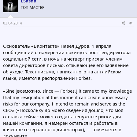
LSasha
о
а
р
н
ТОП-МАСТЕР
т
а
е
ч
03.04.2014
#1
м
а
ы
л
а
Основатель «ВКонтакте» Павел Дуров, 1 апреля
сообщивший о намерении покинуть пост гендиректора
социальной сети, в ночь на четверг прислал членам
совета директоров письмо, отзывающее его заявление
об уходе. Текст письма, написанного на английском
языке, имеется в распоряжении Forbes.
«Sine [возможно, since — Forbes.] it came to my knowledge
that my resignation at this moment can create unnecessary
risks for our company, I intend to remain and serve as the
CEO» («Поскольку до моего сведения дошло, что моя
отставка сейчас может создать ненужные риски для
нашей компании, я намерен остаться и работать в
качестве генерального директора»), — отмечается в
документе.