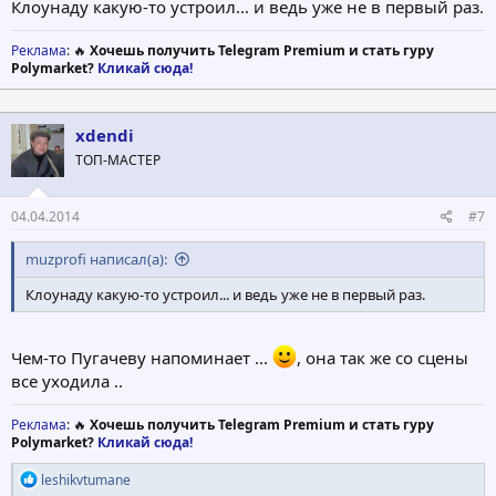
Клоунаду какую-то устроил... и ведь уже не в первый раз.
Реклама
: 🔥
Хочешь получить Telegram Premium и стать гуру
Polymarket?
Кликай сюда!
xdendi
ТОП-МАСТЕР
04.04.2014
#7
muzprofi написал(а):
Клоунаду какую-то устроил... и ведь уже не в первый раз.
Чем-то Пугачеву напоминает ...
, она так же со сцены
все уходила ..
Реклама
: 🔥
Хочешь получить Telegram Premium и стать гуру
Polymarket?
Кликай сюда!
Р
leshikvtumane
е