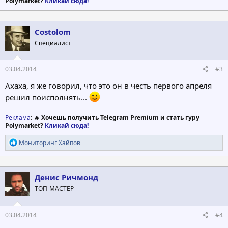
Polymarket?
Кликай сюда!
Costolom
Специалист
03.04.2014
#3
Ахаха, я же говорил, что это он в честь первого апреля
решил поисполнять...
Реклама
: 🔥
Хочешь получить Telegram Premium и стать гуру
Polymarket?
Кликай сюда!
Р
Мониторинг Хайпов
е
а
к
ц
Денис Ричмонд
и
ТОП-МАСТЕР
и
:
03.04.2014
#4