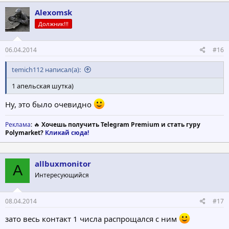
Alexomsk
Должник!!!
06.04.2014
#16
temich112 написал(а):
1 апельская шутка)
Ну, это было очевидно
Реклама
: 🔥
Хочешь получить Telegram Premium и стать гуру
Polymarket?
Кликай сюда!
allbuxmonitor
A
Интересующийся
08.04.2014
#17
зато весь контакт 1 числа распрощался с ним