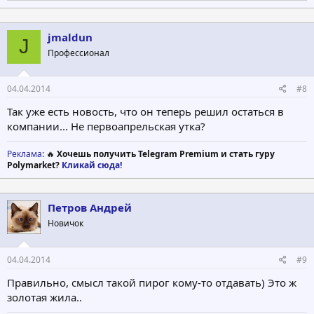
а
к
ц
jmaldun
J
и
Профессионал
и
:
04.04.2014
#8
Так уже есть новость, что он теперь решил остаться в
компании... Не первоапрельская утка?
Реклама
: 🔥
Хочешь получить Telegram Premium и стать гуру
Polymarket?
Кликай сюда!
Петров Андрей
Новичок
04.04.2014
#9
Правильно, смысл такой пирог кому-то отдавать) Это ж
золотая жила..