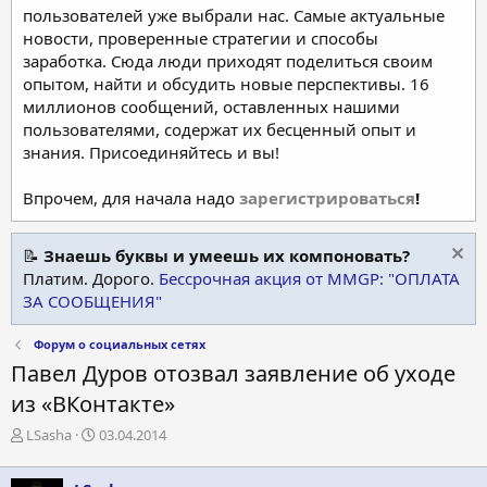
пользователей уже выбрали нас. Самые актуальные
новости, проверенные стратегии и способы
заработка. Сюда люди приходят поделиться своим
опытом, найти и обсудить новые перспективы. 16
миллионов сообщений, оставленных нашими
пользователями, содержат их бесценный опыт и
знания. Присоединяйтесь и вы!
Впрочем, для начала надо
зарегистрироваться
!
📝
Знаешь буквы и умеешь их компоновать?
Платим. Дорого.
Бессрочная акция от MMGP: "ОПЛАТА
ЗА СООБЩЕНИЯ"
Форум о социальных сетях
Павел Дуров отозвал заявление об уходе
из «ВКонтакте»
А
Д
LSasha
03.04.2014
в
а
т
т