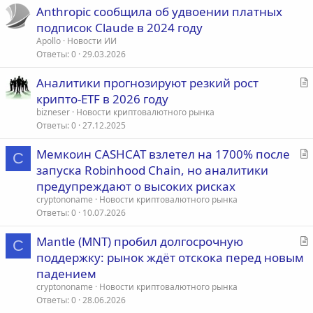
Anthropic сообщила об удвоении платных
подписок Claude в 2024 году
Apollo
Новости ИИ
Ответы
0
29.03.2026
С
Аналитики прогнозируют резкий рост
т
крипто-ETF в 2026 году
а
bizneser
Новости криптовалютного рынка
т
Ответы
0
27.12.2025
ь
С
Мемкоин CASHCAT взлетел на 1700% после
я
C
т
запуска Robinhood Chain, но аналитики
а
предупреждают о высоких рисках
т
cryptononame
Новости криптовалютного рынка
ь
Ответы
0
10.07.2026
я
С
Mantle (MNT) пробил долгосрочную
C
т
поддержку: рынок ждёт отскока перед новым
а
падением
т
cryptononame
Новости криптовалютного рынка
ь
Ответы
0
28.06.2026
я