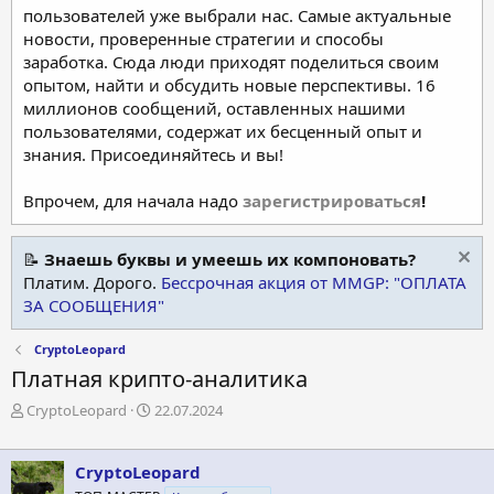
пользователей уже выбрали нас. Самые актуальные
новости, проверенные стратегии и способы
заработка. Сюда люди приходят поделиться своим
опытом, найти и обсудить новые перспективы. 16
миллионов сообщений, оставленных нашими
пользователями, содержат их бесценный опыт и
знания. Присоединяйтесь и вы!
Впрочем, для начала надо
зарегистрироваться
!
📝
Знаешь буквы и умеешь их компоновать?
Платим. Дорого.
Бессрочная акция от MMGP: "ОПЛАТА
ЗА СООБЩЕНИЯ"
CryptoLeopard
Платная крипто-аналитика
А
Д
CryptoLeopard
22.07.2024
в
а
т
т
о
а
CryptoLeopard
р
н