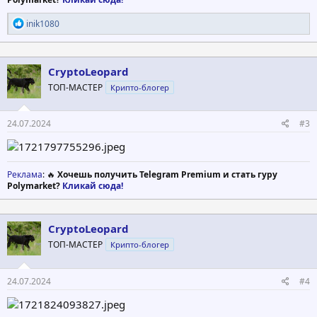
Р
inik1080
е
а
к
ц
CryptoLeopard
и
ТОП-МАСТЕР
Крипто-блогер
и
:
24.07.2024
#3
Реклама
: 🔥
Хочешь получить Telegram Premium и стать гуру
Polymarket?
Кликай сюда!
CryptoLeopard
ТОП-МАСТЕР
Крипто-блогер
24.07.2024
#4