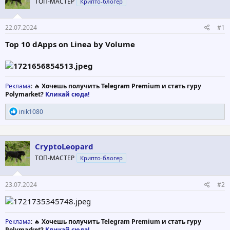
ТОП-МАСТЕР
Крипто-блогер
т
а
е
ч
м
а
22.07.2024
#1
ы
л
а
Top 10 dApps on Linea by Volume
Реклама
: 🔥
Хочешь получить Telegram Premium и стать гуру
Polymarket?
Кликай сюда!
Р
inik1080
е
а
к
ц
CryptoLeopard
и
ТОП-МАСТЕР
Крипто-блогер
и
:
23.07.2024
#2
Реклама
: 🔥
Хочешь получить Telegram Premium и стать гуру
Polymarket?
Кликай сюда!