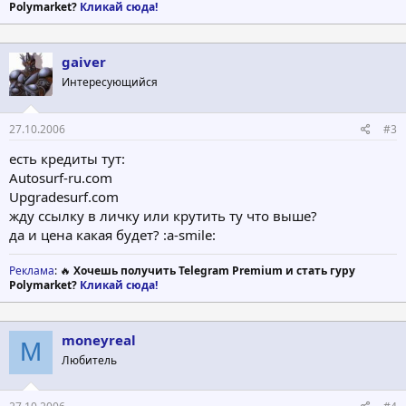
Polymarket?
Кликай сюда!
gaiver
Интересующийся
27.10.2006
#3
есть кредиты тут:
Autosurf-ru.com
Upgradesurf.com
жду ссылку в личку или крутить ту что выше?
да и цена какая будет? :a-smile:
Реклама
: 🔥
Хочешь получить Telegram Premium и стать гуру
Polymarket?
Кликай сюда!
moneyreal
M
Любитель