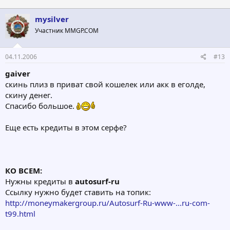
mysilver
Участник MMGP.COM
04.11.2006
#13
gaiver
скинь плиз в приват свой кошелек или акк в еголде,
скину денег.
Спасибо большое.
Еще есть кредиты в этом серфе?
КО ВСЕМ:
Нужны кредиты в
autosurf-ru
Ссылку нужно будет ставить на топик:
http://moneymakergroup.ru/Autosurf-Ru-www-...ru-com-
t99.html