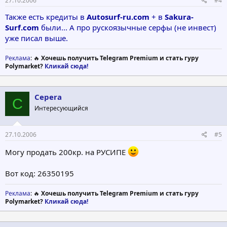
27.10.2006
#4
Также есть кредиты в
Autosurf-ru.com
+ в
Sakura-
Surf.com
были... А про рускоязычные серфы (не инвест)
уже писал выше.
Реклама
: 🔥
Хочешь получить Telegram Premium и стать гуру
Polymarket?
Кликай сюда!
Cepera
C
Интересующийся
27.10.2006
#5
Могу продать 200кр. на РУСИПЕ
Вот код: 26350195
Реклама
: 🔥
Хочешь получить Telegram Premium и стать гуру
Polymarket?
Кликай сюда!