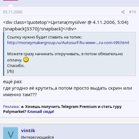
05.11.2006
#19
<div class='quotetop'>Цитата(mysilver @ 4.11.2006, 5:04)
[snapback]3370[/snapback]</div>
Ссылку нужно будет ставить на топик:
http://moneymakergroup.ru/Autosurf-Ru-www-...ru-com-t99.html
Можете сразу начинать откручивать, я потом обязательно
оплачу.
Спасибо.
[/b]
ещё раз:
где угодно её крутить,а потом просто выдать скрин или
именно там???
Реклама
: 🔥
Хочешь получить Telegram Premium и стать гуру
Polymarket?
Кликай сюда!
vintik
V
Интересующийся