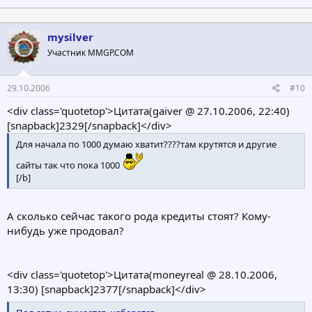
mysilver
Участник MMGP.COM
29.10.2006
#10
<div class='quotetop'>Цитата(gaiver @ 27.10.2006, 22:40)
[snapback]2329[/snapback]</div>
Для начала по 1000 думаю хватит????там крутятся и другие
сайты так что пока 1000
[/b]
А сколько сейчас такого рода кредиты стоят? Кому-
нибудь уже продовал?
<div class='quotetop'>Цитата(moneyreal @ 28.10.2006,
13:30) [snapback]2377[/snapback]</div>