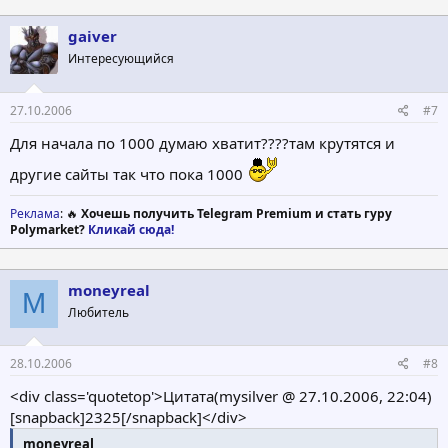
gaiver
Интересующийся
27.10.2006
#7
Для начала по 1000 думаю хватит????там крутятся и
другие сайты так что пока 1000
Реклама
: 🔥
Хочешь получить Telegram Premium и стать гуру
Polymarket?
Кликай сюда!
moneyreal
M
Любитель
28.10.2006
#8
<div class='quotetop'>Цитата(mysilver @ 27.10.2006, 22:04)
[snapback]2325[/snapback]</div>
moneyreal