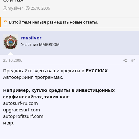
А
Д
mysilver
25.10.2006
в
а
т
т
В этой теме нельзя размещать новые ответы.
о
а
р
н
т
а
mysilver
е
ч
Участник MMGP.COM
м
а
ы
л
а
25.10.2006
#1
Предлагайте здесь ваши кредиты в
РУССКИХ
Автосерфинг программах.
Например, куплю кредиты в инвестицонных
серфинг сайтах, таких как:
autosurf-ru.com
upgradesurf.com
autoprofitsurf.com
и др.