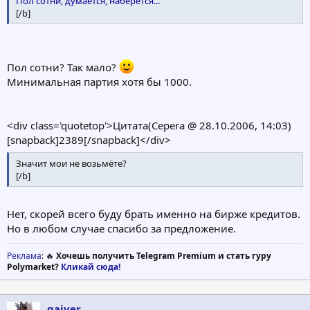
Пол сотни, думается, наберется...
[/b]
Пол сотни? Так мало?
Минимальная партия хотя бы 1000.
<div class='quotetop'>Цитата(Cepera @ 28.10.2006, 14:03)
[snapback]2389[/snapback]</div>
Значит мои не возьмёте?
[/b]
Нет, скорей всего буду брать именно на бирже кредитов.
Но в любом случае спасибо за предложение.
Реклама
: 🔥
Хочешь получить Telegram Premium и стать гуру
Polymarket?
Кликай сюда!
gaiver