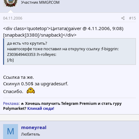
Участник MMGP.COM
04.11.2006
#15
<div class='quotetop'>Цитата(gaiver @ 4.11.2006, 9:08)
[snapback]3380[/snapback]</div>
да есть что крутить?
наавтосерфе тоже поставил на открутку ссылку :f-biggrin:
Z303649443353 :h-rolleyes:
[/b]
Ссылка та же.
Скинул 0.50$ за upgradesurf.
Спасибо.
Реклама
: 🔥
Хочешь получить Telegram Premium и стать гуру
Polymarket?
Кликай сюда!
moneyreal
M
Любитель