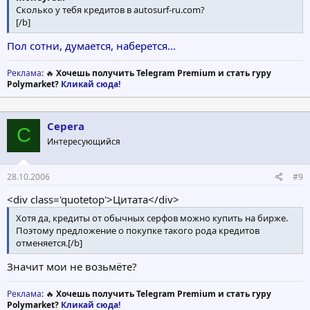
Сколько у тебя кредитов в autosurf-ru.com?
[/b]
Пол сотни, думается, наберется...
Реклама
: 🔥
Хочешь получить Telegram Premium и стать гуру
Polymarket?
Кликай сюда!
Cepera
C
Интересующийся
28.10.2006
#9
<div class='quotetop'>Цитата</div>
Хотя да, кредиты от обычных серфов можно купить на бирже.
Поэтому предложение о покупке такого рода кредитов
отменяется.[/b]
Значит мои не возьмёте?
Реклама
: 🔥
Хочешь получить Telegram Premium и стать гуру
Polymarket?
Кликай сюда!