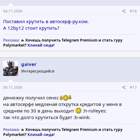
04.11.2006
#16
Поставил крутить в автосерф-ру.ком.
А 12by12 стоит крутить?
Реклама
: 🔥
Хочешь получить Telegram Premium и стать гуру
Polymarket?
Кликай сюда!
gaiver
Интересующийся
04.11.2006
#17
денюжку получил сенкс
на автосерфе медленая открутка кредитов у меня в
среднем по 30 в день выходит
:h-rolleyes:
так что долго крутиться будет :b-wink:
Реклама
: 🔥
Хочешь получить Telegram Premium и стать гуру
Polymarket?
Кликай сюда!