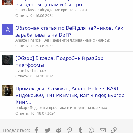
выгодным ценам и быстро.
Satan Claws
Обсуждение криптовалюты
Ответы
0
16.06.2024
Обзорная статья по DeFi для чайников. Как
A
зарабатывать на DeFi?
Amaze Finance
DeFi (децентрализованные финансы)
Ответы
1
29.06.2023
[Обзор] Bitpapa. Подробный разбор
платформы
Lizardov
Lizardov
Ответы
0
24.10.2024
Промокоды - Самокат, Ашан, Befree, KARI,
Яндекс 360, TNT PREMIER, Ralf Ringer, Бургер
Кинг...
prokop
Подарки и пробники в интернет-магазинах
Ответы
16
18.07.2024
Facebook
Twitter
Reddit
Pinterest
Tumblr
WhatsApp
Электронна
Ссылка
Поделиться: