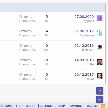
Ответы
5
27.08.2020
H
Просмотры
1K
hyipbox
Ответы
4
07.06.2017
Просмотры
1K
Mydaoseo
Ответы
0
02.12.2016
Просмотры
816
bizneser
Ответы
18
14.09.2018
Просмотры
3K
Rutta
Ответы
0
26.12.2017
Просмотры
1K
AnnaYa
Свер
Сниз
 правила
Политика конфиденциальности
Помощь
Главная
R