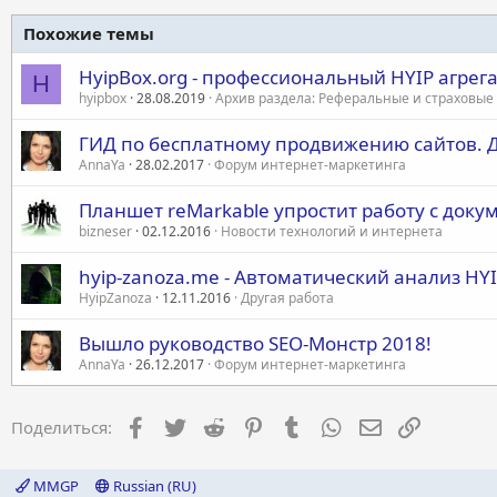
Похожие темы
HyipBox.org - профессиональный HYIP агрег
H
hyipbox
28.08.2019
Архив раздела: Реферальные и страховы
ГИД по бесплатному продвижению сайтов. Д
AnnaYa
28.02.2017
Форум интернет-маркетинга
Планшет reMarkable упростит работу с док
bizneser
02.12.2016
Новости технологий и интернета
hyip-zanoza.me - Автоматический анализ HY
HyipZanoza
12.11.2016
Другая работа
Вышло руководство SEO-Монстр 2018!
AnnaYa
26.12.2017
Форум интернет-маркетинга
Facebook
Twitter
Reddit
Pinterest
Tumblr
WhatsApp
Электронная 
Ссылка
Поделиться:
MMGP
Russian (RU)