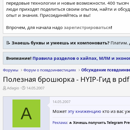
передовые технологии и новые возможности. 400 тысяч 
люди приходят поделиться своим опытом, найти и обсу
опыт и знания. Присоединяйтесь и вы!
Впрочем, для начала надо
зарегистрироваться
!
📝
Знаешь буквы и умеешь их компоновать?
Платим. 
Внимание!
Правила разделов о хайпах, МЛМ и экон
Форумы
Форум о псевдоинвестициях
Обсуждение псевдоинв
Полезная брошюрка - HYIP-Гид в pd
А
Д
Adagio
14.05.2007
в
а
т
т
14.05.2007
о
а
A
р
н
Может
эту книженцию
кто из вас уж
т
а
е
ч
Реклама
: 🔥
Хочешь получить Telegram Pre
м
а
ы
л