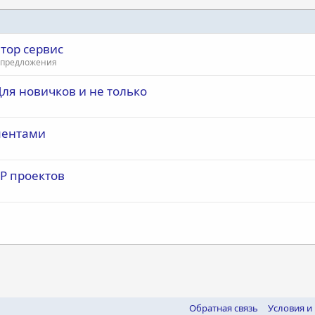
атор сервис
е предложения
ля новичков и не только
ументами
IP проектов
почта
Обратная связь
Условия и