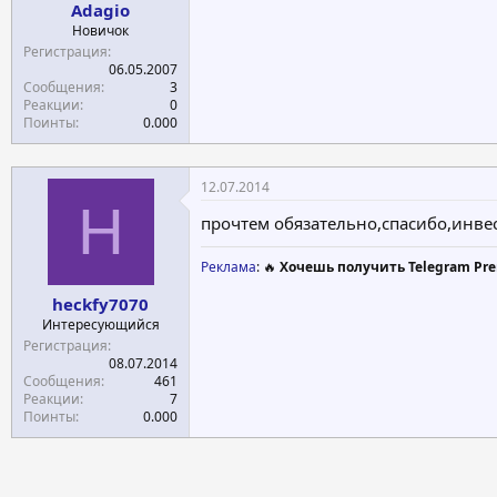
Adagio
а
Новичок
Регистрация
06.05.2007
Сообщения
3
Реакции
0
Поинты
0.000
12.07.2014
H
прочтем обязательно,спасибо,инве
Реклама
: 🔥
Хочешь получить Telegram Pre
heckfy7070
Интересующийся
Регистрация
08.07.2014
Сообщения
461
Реакции
7
Поинты
0.000