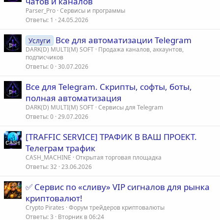
чатов и каналов
Parser_Pro
Сервисы и программы
Ответы
1
24.05.2026
Все для автоматизации Telegram
Услуги
DARK(D) MULTI(M) SOFT
Продажа каналов, аккаунтов,
подписчиков
Ответы
0
30.07.2026
Все для Telegram. Скрипты, софты, боты,
полная автоматизация
DARK(D) MULTI(M) SOFT
Сервисы для Telegram
Ответы
0
29.07.2026
[TRAFFIC SERVICE] ТРАФИК В ВАШ ПРОЕКТ.
Телеграм трафик
CASH_MACHINE
Открытая торговая площадка
Ответы
32
23.06.2026
✅ Сервис по «сливу» VIP сигналов для рынка
криптовалют!
Crypto Pirates
Форум трейдеров криптовалюты
Ответы
3
Вторник в 06:24