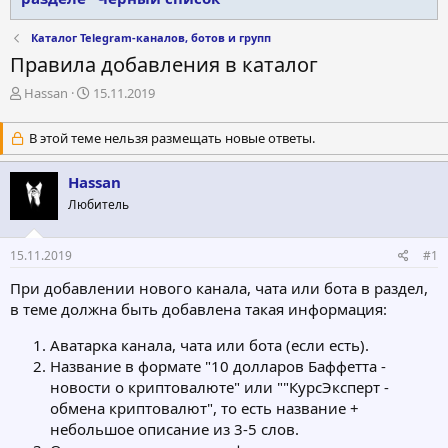
Каталог Telegram-каналов, ботов и групп
Правила добавления в каталог
А
Д
Hassan
15.11.2019
в
а
т
т
В этой теме нельзя размещать новые ответы.
о
а
р
н
Hassan
т
а
е
ч
Любитель
м
а
ы
л
а
15.11.2019
#1
При добавлении нового канала, чата или бота в раздел,
в теме должна быть добавлена такая информация:
Аватарка канала, чата или бота (если есть).
Название в формате "10 долларов Баффетта -
новости о криптовалюте" или ""КурсЭксперт -
обмена криптовалют", то есть название +
небольшое описание из 3-5 слов.