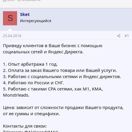
в
а
т
т
Sket
о
а
S
р
н
Интересующийся
т
а
е
ч
25.04.2018
#1
м
а
ы
л
Приведу клиентов в Ваше бизнес с помощью
а
социальных сетей и Яндекс Директа.
1. Опыт арбитража 1 год.
2. Оплата за заказ Вашего товара или Вашей услуги.
3. Работаю с социальными сетями и Яндекс директов.
4. Работаю по России и СНГ.
5. Работаю с такими CPA сетями, как M1, KMA,
Monstrleads.
Цена: зависит от сложности продажи Вашего продукта,
от ее суммы и специфики.
Контакты для связи: