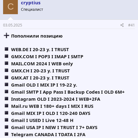
о
а
cryptius
C
р
н
Специалист
т
а
е
ч
м
а
03.05.2025
#41
ы
л
а
Пополнили позицию
WEB.DE I 20-23 y. I TRUST
GMX.COM I POP3 I IMAP I SMTP
MAIL.COM 2024 I WEB only
GMX.CH I 20-23 y. I TRUST
GMX.AT I 20-23 y. I TRUST
Gmail OLD I MIX IP I 19-22 y.
Gmail SMTP I App Pass I Backup Codes I OLD 6M+
Instagram OLD I 2023-2024 I WEB+2FA
Mail.ru WEB I 180+ days I MIX I RUS
Gmail MIX IP I OLD I 120-240 DAYS
Gmail I USED I Live 12-48 H
Gmail USA IP I NEW I TRUST I 7+ DAYS
Telegram CANADA I TDATA I 2FA