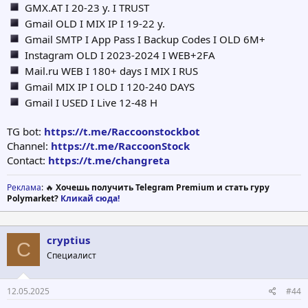
GMX.AT I 20-23 y. I TRUST
Gmail OLD I MIX IP I 19-22 y.
Gmail SMTP I App Pass I Backup Codes I OLD 6M+
Instagram OLD I 2023-2024 I WEB+2FA
Mail.ru WEB I 180+ days I MIX I RUS
Gmail MIX IP I OLD I 120-240 DAYS
Gmail I USED I Live 12-48 H
TG bot:
https://t.me/Raccoonstockbot
Channel:
https://t.me/RaccoonStock
Contact:
https://t.me/changreta
Реклама
: 🔥
Хочешь получить Telegram Premium и стать гуру
Polymarket?
Кликай сюда!
cryptius
C
Специалист
12.05.2025
#44