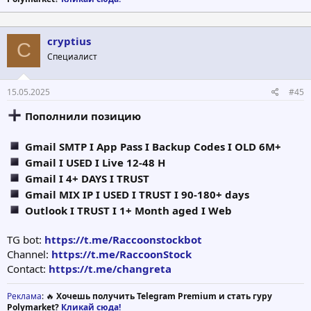
cryptius
C
Специалист
15.05.2025
#45
Пополнили позицию
Gmail SMTP I App Pass I Backup Codes I OLD 6M+
Gmail I USED I Live 12-48 H
Gmail I 4+ DAYS I TRUST
Gmail MIX IP I USED I TRUST I 90-180+ days
Outlook I TRUST I 1+ Month aged I Web
TG bot:
https://t.me/Raccoonstockbot
Channel:
https://t.me/RaccoonStock
Contact:
https://t.me/changreta
Реклама
: 🔥
Хочешь получить Telegram Premium и стать гуру
Polymarket?
Кликай сюда!