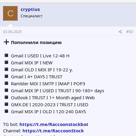
cryptius
C
Специалист
02.06.2025
#50
Пополнили позицию
Gmail I USED I Live 12-48 H
Gmail MIX IP I NEW
Gmail OLD I MIX IP I 19-22 y.
Gmail I 4+ DAYS I TRUST
Rambler MIX I SMTP I IMAP I POP3
Gmail MIX IP I USED I TRUST I 90-180+ days
Outlook I TRUST I 1+ Month aged I Web
GMX.DE I 2020-2023 I TRUST I USED
Gmail MIX IP I OLD I 120-240 DAYS
TG bot:
https://t.me/Raccoonstockbot
Channel:
https://t.me/RaccoonStock