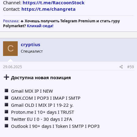
Channel:
https://t.me/RaccoonStock
Contact:
https://t.me/changreta
Реклама
: 🔥
Хочешь получить Telegram Premium и стать гуру
Polymarket?
Кликай сюда!
cryptius
C
Специалист
29.06.2025
#59
Доступна новая позиция
Gmail MIX IP I NEW
GMX.COM I POP3 I IMAP I SMTP
Gmail OLD I MIX IP I 19-22 y.
Proton.me I 10+ days I TRUST
Twitter EU I 0 - 30 days I 2FA
Outlook I 90+ days I Token I SMTP I POP3