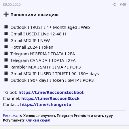
30.05.2025
#49
Пополнили позицию
Outlook I TRUST I 1+ Month aged I Web
Gmail I USED I Live 12-48 H
Gmail MIX IP I NEW
Hotmail 2024 I Token
Telegram NIGERIA I TDATA I 2FA
Telegram CANADA I TDATA I 2FA
Rambler MIX I SMTP I IMAP I POP3
Gmail MIX IP I USED I TRUST I 90-180+ days
Outlook I 90+ days I Token I SMTP I POP3
TG bot:
https://t.me/Raccoonstockbot
Channel:
https://t.me/RaccoonStock
Contact:
https://t.me/changreta
Реклама
: 🔥
Хочешь получить Telegram Premium и стать гуру
Polymarket?
Кликай сюда!