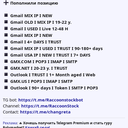
Пополнили позицию
Gmail MIX IP I NEW
Gmail OLD I MIX IP I 19-22 y.
Gmail I USED I Live 12-48 H
Gmail MIX IP I NEW
Gmail I 4+ DAYS I TRUST
Gmail MIX IP I USED I TRUST I 90-180+ days
Gmail USA IP I NEW I TRUST I 7+ DAYS
GMX.COM I POP3 I IMAP I SMTP
GMX.NET I 20-23 y. I TRUST
Outlook I TRUST I 1+ Month aged I Web
GMX.US I POP3 I IMAP I SMTP
Outlook I 90+ days I Token I SMTP I POP3
TG bot:
https://t.me/Raccoonstockbot
Channel:
https://t.me/RaccoonStock
Contact:
https://t.me/changreta
Реклама
: 🔥
Хочешь получить Telegram Premium и стать гуру
Polymarket?
Кликай сюда!