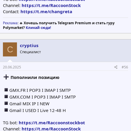
Channel:
https://t.me/RaccoonStock
Contact:
https://t.me/changreta
Реклама
: 🔥
Хочешь получить Telegram Premium и стать гуру
Polymarket?
Кликай сюда!
cryptius
C
Специалист
20.06.2025
#56
Пополнили позицию
GMX.FR I POP3 I IMAP I SMTP
GMX.COM I POP3 I IMAP I SMTP
Gmail MIX IP I NEW
Gmail I USED I Live 12-48 H
TG bot:
https://t.me/Raccoonstockbot
Channel:
https://t.me/RaccoonStock