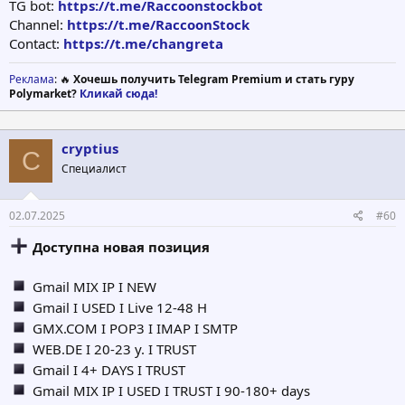
TG bot:
https://t.me/Raccoonstockbot
Channel:
https://t.me/RaccoonStock
Contact:
https://t.me/changreta
Реклама
: 🔥
Хочешь получить Telegram Premium и стать гуру
Polymarket?
Кликай сюда!
cryptius
C
Специалист
02.07.2025
#60
Доступна новая позиция
Gmail MIX IP I NEW
Gmail I USED I Live 12-48 H
GMX.COM I POP3 I IMAP I SMTP
WEB.DE I 20-23 y. I TRUST
Gmail I 4+ DAYS I TRUST
Gmail MIX IP I USED I TRUST I 90-180+ days