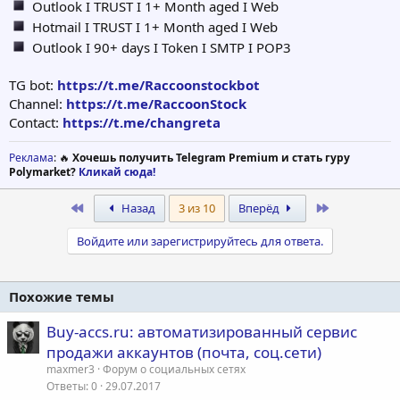
Outlook I TRUST I 1+ Month aged I Web
Hotmail I TRUST I 1+ Month aged I Web
Outlook I 90+ days I Token I SMTP I POP3
TG bot:
https://t.me/Raccoonstockbot
Channel:
https://t.me/RaccoonStock
Contact:
https://t.me/changreta
Реклама
: 🔥
Хочешь получить Telegram Premium и стать гуру
Polymarket?
Кликай сюда!
First
Last
Назад
3 из 10
Вперёд
Войдите или зарегистрируйтесь для ответа.
Похожие темы
Buy-accs.ru: автоматизированный сервис
продажи аккаунтов (почта, соц.сети)
maxmer3
Форум о социальных сетях
Ответы
0
29.07.2017