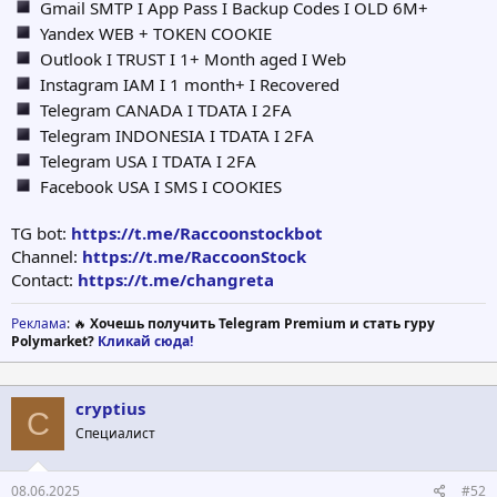
Gmail SMTP I App Pass I Backup Codes I OLD 6M+
Yandex WEB + TOKEN COOKIE
Outlook I TRUST I 1+ Month aged I Web
Instagram IAM I 1 month+ I Recovered
Telegram CANADA I TDATA I 2FA
Telegram INDONESIA I TDATA I 2FA
Telegram USA I TDATA I 2FA
Facebook USA I SMS I COOKIES
TG bot:
https://t.me/Raccoonstockbot
Channel:
https://t.me/RaccoonStock
Contact:
https://t.me/changreta
Реклама
: 🔥
Хочешь получить Telegram Premium и стать гуру
Polymarket?
Кликай сюда!
cryptius
C
Специалист
08.06.2025
#52