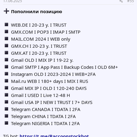
17.06.2025
#55
Пополнили позицию
WEB.DE I 20-23 y. I TRUST
GMX.COM I POP3 I IMAP I SMTP
MAIL.COM 2024 I WEB only
GMX.CH I 20-23 y. I TRUST
GMX.AT I 20-23 y. I TRUST
Gmail OLD I MIX IP I 19-22 y.
Gmail SMTP I App Pass I Backup Codes I OLD 6M+
Instagram OLD I 2023-2024 I WEB+2FA
Mail.ru WEB I 180+ days I MIX I RUS
Gmail MIX IP I OLD I 120-240 DAYS
Gmail I USED I Live 12-48 H
Gmail USA IP I NEW I TRUST I 7+ DAYS
Telegram CANADA I TDATA I 2FA
Telegram CHINA I TDATA I 2FA
Telegram NIGERIA I TDATA I 2FA
TG bot:
https://t.me/Raccoonstockbot