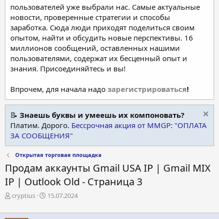
пользователей уже выбрали нас. Самые актуальные
новости, проверенные стратегии и способы
заработка. Сюда люди приходят поделиться своим
опытом, найти и обсудить новые перспективы. 16
миллионов сообщений, оставленных нашими
пользователями, содержат их бесценный опыт и
знания. Присоединяйтесь и вы!
Впрочем, для начала надо
зарегистрироваться
!
📝
Знаешь буквы и умеешь их компоновать?
Платим. Дорого.
Бессрочная акция от MMGP: "ОПЛАТА
ЗА СООБЩЕНИЯ"
Открытая торговая площадка
Продам аккаунты Gmail USA IP | Gmail MIX
IP | Outlook Old - Страница 3
А
Д
cryptius
15.07.2024
в
а
т
т