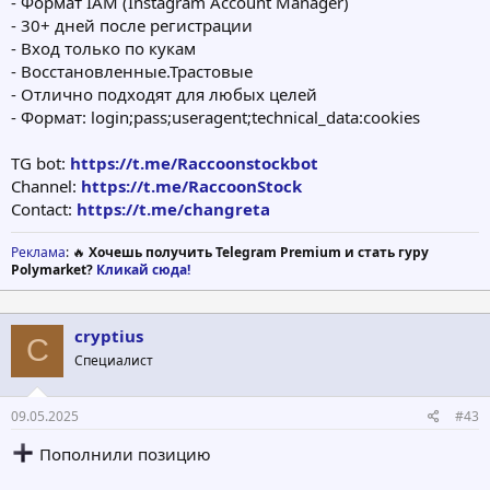
- Формат IAM (Instagram Account Manager)
- 30+ дней после регистрации
- Вход только по кукам
- Восстановленные.Трастовые
- Отлично подходят для любых целей
- Формат: login;рass;useragent;technical_data:cookies
TG bot:
https://t.me/Raccoonstockbot
Channel:
https://t.me/RaccoonStock
Contact:
https://t.me/changreta
Реклама
: 🔥
Хочешь получить Telegram Premium и стать гуру
Polymarket?
Кликай сюда!
cryptius
C
Специалист
09.05.2025
#43
Пополнили позицию