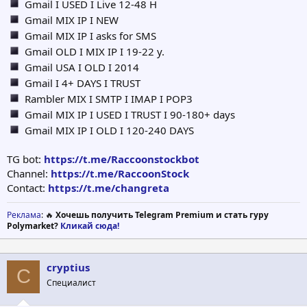
Gmail I USED I Live 12-48 H
Gmail MIX IP I NEW
Gmail MIX IP I asks for SMS
Gmail OLD I MIX IP I 19-22 y.
Gmail USA I OLD I 2014
Gmail I 4+ DAYS I TRUST
Rambler MIX I SMTP I IMAP I POP3
Gmail MIX IP I USED I TRUST I 90-180+ days
Gmail MIX IP I OLD I 120-240 DAYS
TG bot:
https://t.me/Raccoonstockbot
Channel:
https://t.me/RaccoonStock
Contact:
https://t.me/changreta
Реклама
: 🔥
Хочешь получить Telegram Premium и стать гуру
Polymarket?
Кликай сюда!
cryptius
C
Специалист