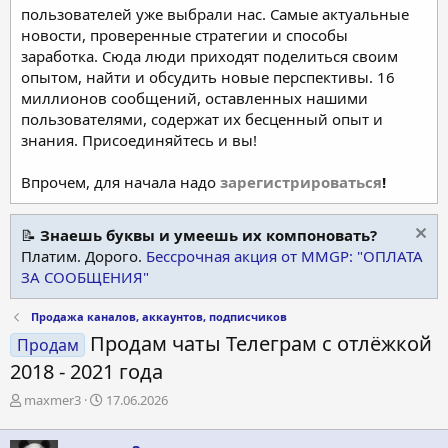
пользователей уже выбрали нас. Самые актуальные
новости, проверенные стратегии и способы
заработка. Сюда люди приходят поделиться своим
опытом, найти и обсудить новые перспективы. 16
миллионов сообщений, оставленных нашими
пользователями, содержат их бесценный опыт и
знания. Присоединяйтесь и вы!
Впрочем, для начала надо
зарегистрироваться
!
📝
Знаешь буквы и умеешь их компоновать?
Платим. Дорого.
Бессрочная акция от MMGP: "ОПЛАТА
ЗА СООБЩЕНИЯ"
Продажа каналов, аккаунтов, подписчиков
Продам чаты Телеграм с отлёжкой
Продам
2018 - 2021 года
А
Д
maxmer3
17.06.2026
в
а
т
т