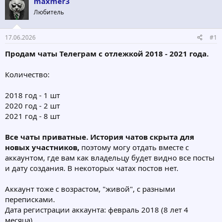
maxmer3
о
а
р
н
Любитель
т
а
е
ч
17.06.2026
#1
м
а
ы
л
Продам чаты Телеграм с отлежкой 2018 - 2021 года.
а
Количество:
2018 год - 1 шт
2020 год - 2 шт
2021 год - 8 шт
Все чаты приватные. История чатов скрыта для
новых участников,
поэтому могу отдать вместе с
аккаунтом, где вам как владельцу будет видно все посты
и дату создания. В некоторых чатах постов нет.
Аккаунт тоже с возрастом, "живой", с разными
переписками.
Дата регистрации аккаунта: февраль 2018 (8 лет 4
месяца)