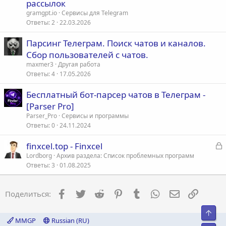
рассылок
gramgpt.io
Сервисы для Telegram
Ответы
2
22.03.2026
Парсинг Телеграм. Поиск чатов и каналов.
Сбор пользователей с чатов.
maxmer3
Другая работа
Ответы
4
17.05.2026
Бесплатный бот-парсер чатов в Телеграм -
[Parser Pro]
Parser_Pro
Сервисы и программы
Ответы
0
24.11.2024
З
finxcel.top - Finxcel
а
Lordborg
Архив раздела: Список проблемных программ
Ответы
3
01.08.2025
к
р
Facebook
Twitter
Reddit
Pinterest
Tumblr
WhatsApp
Электронна
Ссылка
Поделиться:
т
а
Свер
MMGP
Russian (RU)