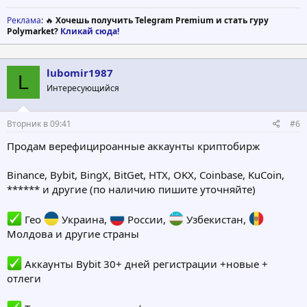
Реклама
: 🔥
Хочешь получить Telegram Premium и стать гуру
Polymarket?
Кликай сюда!
lubomir1987
L
Интересующийся
Вторник в 09:41
#6
Продам верефицироанные аккаунты криптобирж
Binance, Bybit, BingX, BitGet, HTX, OKX, Coinbase, KuCoin,
****** и другие (по наличию пишите уточняйте)
Гео
Укpaина,
России,
Узбекистан,
Молдова и другие страны
Аккаунты Bybit 30+ дней регистрации +новые +
отлеги