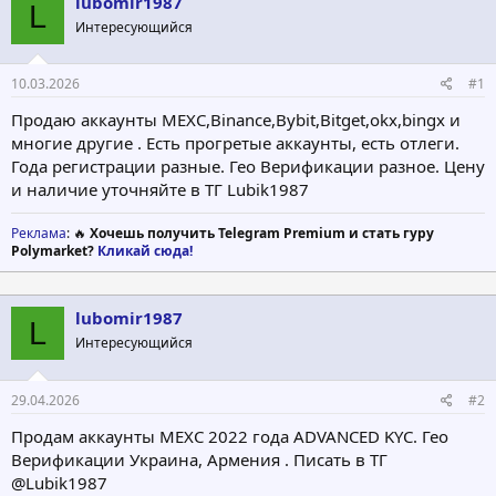
lubomir1987
о
а
L
р
н
Интересующийся
т
а
е
ч
10.03.2026
#1
м
а
ы
л
Продаю аккаунты MEXC,Binance,Bybit,Bitget,okx,bingx и
а
многие другие . Есть прогретые аккаунты, есть отлеги.
Года регистрации разные. Гео Верификации разное. Цену
и наличие уточняйте в ТГ Lubik1987
Реклама
: 🔥
Хочешь получить Telegram Premium и стать гуру
Polymarket?
Кликай сюда!
lubomir1987
L
Интересующийся
29.04.2026
#2
Продам аккаунты MEXC 2022 года ADVANCED KYC. Гео
Верификации Украина, Армения . Писать в ТГ
@Lubik1987