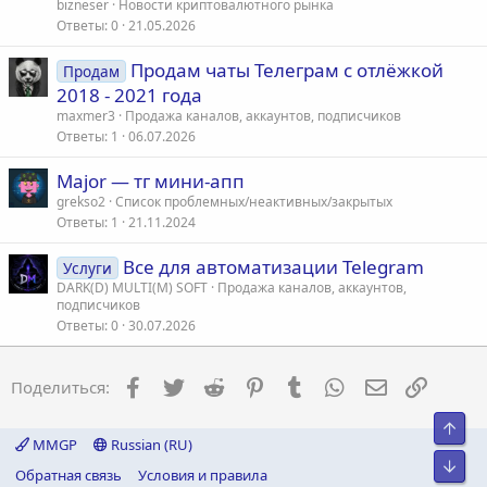
а
bizneser
Новости криптовалютного рынка
т
Ответы
0
21.05.2026
ь
Продам чаты Телеграм с отлёжкой
я
Продам
2018 - 2021 года
maxmer3
Продажа каналов, аккаунтов, подписчиков
Ответы
1
06.07.2026
Major — тг мини-апп
grekso2
Список проблемных/неактивных/закрытых
Ответы
1
21.11.2024
Все для автоматизации Telegram
Услуги
DARK(D) MULTI(M) SOFT
Продажа каналов, аккаунтов,
подписчиков
Ответы
0
30.07.2026
Facebook
Twitter
Reddit
Pinterest
Tumblr
WhatsApp
Электронна
Ссылка
Поделиться:
Свер
MMGP
Russian (RU)
Сниз
Обратная связь
Условия и правила