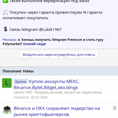
Также выполним верефикации под заказ
Покупки через гаранта приветствуем % гаранта
оплачивает покупатель
Связь telegram @Lubik1987
Реклама
: 🔥
Хочешь получить Telegram Premium и стать гуру
Polymarket?
Кликай сюда!
Войдите или зарегистрируйтесь для ответа.
Похожие темы
Куплю аккаунты MEXC,
Куплю
L
Binance,Bybit,Bitget,okx,bingx
lubomir1987
Продажа каналов, аккаунтов, подписчиков
Ответы
6
02.07.2026
С
Binance и OKX сохраняют лидерство на
т
рынке криптофьючерсов