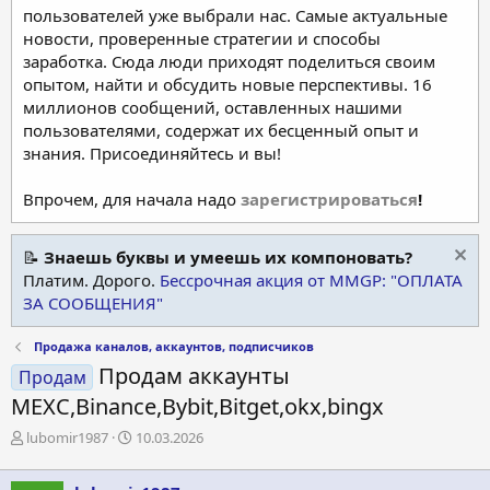
пользователей уже выбрали нас. Самые актуальные
новости, проверенные стратегии и способы
заработка. Сюда люди приходят поделиться своим
опытом, найти и обсудить новые перспективы. 16
миллионов сообщений, оставленных нашими
пользователями, содержат их бесценный опыт и
знания. Присоединяйтесь и вы!
Впрочем, для начала надо
зарегистрироваться
!
📝
Знаешь буквы и умеешь их компоновать?
Платим. Дорого.
Бессрочная акция от MMGP: "ОПЛАТА
ЗА СООБЩЕНИЯ"
Продажа каналов, аккаунтов, подписчиков
Продам аккаунты
Продам
MEXC,Binance,Bybit,Bitget,okx,bingx
А
Д
lubomir1987
10.03.2026
в
а
т
т