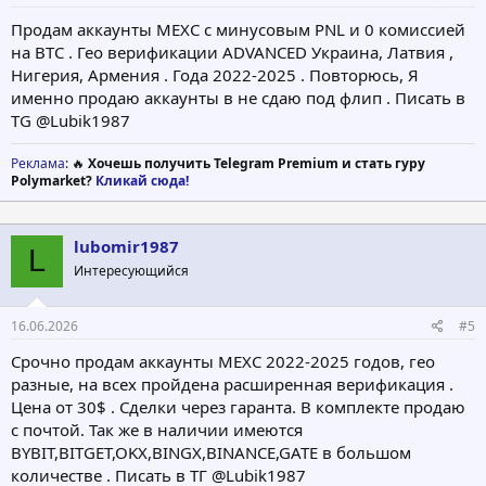
Продам аккаунты МЕХС с минусовым PNL и 0 комиссией
на ВТС . Гео верификации ADVANCED Украина, Латвия ,
Нигерия, Армения . Года 2022-2025 . Повторюсь, Я
именно продаю аккаунты в не сдаю под флип . Писать в
TG @Lubik1987
Реклама
: 🔥
Хочешь получить Telegram Premium и стать гуру
Polymarket?
Кликай сюда!
lubomir1987
L
Интересующийся
16.06.2026
#5
Срочно продам аккаунты МЕХС 2022-2025 годов, гео
разные, на всех пройдена расширенная верификация .
Цена от 30$ . Сделки через гаранта. В комплекте продаю
с почтой. Так же в наличии имеются
BYBIT,BITGET,OKX,BINGX,BINANCE,GATE в большом
количестве . Писать в ТГ @Lubik1987