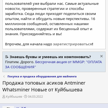
пользователей уже выбрали нас. Самые актуальные
новости, проверенные стратегии и способы
заработка. Сюда люди приходят поделиться своим
опытом, найти и обсудить новые перспективы. 16
миллионов сообщений, оставленных нашими
пользователями, содержат их бесценный опыт и
знания. Присоединяйтесь и вы!
Впрочем, для начала надо
зарегистрироваться
!
📝
Знаешь буквы и умеешь их компоновать?
Платим. Дорого.
Бессрочная акция от MMGP: "ОПЛАТА
ЗА СООБЩЕНИЯ"
Покупка и продажа оборудования для майнинга
Продажа топовых асиков Antminer
Whatsminer Новые от Куйбышева
А
Д
Куйбышев
04.03.2022
в
а
т
т