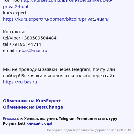
топ 100
http://kurses.com.ua/from-sberbank-rub-to-
privat24-uah
kurs.expert
https://kurs.expert/ru/obmen/bitcoin/privat24uah/
Контакты:
tel/viber +380509504484
tel +79185141711
email
ru-bas@mail.ru
Мы не проводим заявки через telegram, почту или
вайбер! Все зявки выполняются только через сайт
https://ru-bas.ru
Обменник на KursExpert
Обменник на BestChange
Реклама
: 🔥
Хочешь получить Telegram Premium и стать гуру
Polymarket?
Кликай сюда!
Последнее редактирование модератором:
14.08.2019