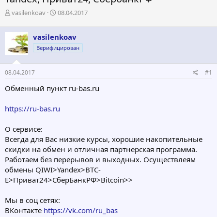
А
Д
vasilenkoav
08.04.2017
в
а
т
т
vasilenkoav
о
а
р
н
Верифицирован
т
а
е
ч
08.04.2017
#1
м
а
ы
л
Обменный пункт ru-bas.ru
а
https://ru-bas.ru
О сервисе:
Всегда для Вас низкие курсы, хорошие накопительные
скидки на обмен и отличная партнерская программа.
Работаем без перерывов и выходных. Осуществлеям
обмены QIWI>Yandex>BTC-
E>Приват24>СберБанкРФ>Bitcoin>>
Мы в соц сетях:
ВКонтакте
https://vk.com/ru_bas