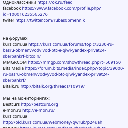
Одноклассники
https://ok.ru/feed
facebook
https://www.facebook.com/profile.php?
id=100016235565276
twiter
https://twitter.com/rubas0bmennik
на форумах:
kurs.com.ua
https://kurs.com.ua/forums/topic/3230-ru-
basru-obmenvvodvivod-btc-e-qiwi-yandex-privat24-
sberbankrf-bitcoin/
MMGP.COM
https://mmgp.com/showthread.php?t=509150
Bits Media
https://forum.bits.media/index.php?/topic/39000-
ru-basru-obmenvvodvyvod-btc-qiwi-yandex-privat24-
sberbankrf/
Bitalk.ru
http://bitalk.org/threads/10919/
Мы на мониторингах:
Bestcurs
http://bestcurs.org
e-mon.ru
http://e-mon.ru/
kurs.com.ua
http://old.kurs.com.ua/webmoney/qwrub/p24uah