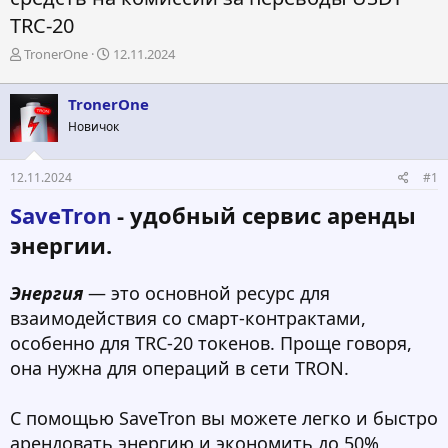
TRC-20
А
Д
TronerOne
12.11.2024
в
а
т
т
TronerOne
о
а
р
н
Новичок
т
а
е
ч
12.11.2024
#1
м
а
ы
л
SaveTron
- удобный сервис аренды
а
энергии.
Энергия
— это основной ресурс для
взаимодействия со смарт-контрактами,
особенно для TRC-20 токенов. Проще говоря,
она нужна для операций в сети TRON.
С помощью SaveTron вы можете легко и быстро
арендовать энергию и экономить до 50%