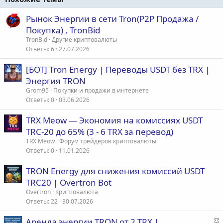
Рынок Энергии в сети Tron(P2P Продажа /
Покупка) , TronBid
TronBid
Другие криптовалюты
Ответы
6
27.07.2026
[БОТ] Tron Energy | Переводы USDT без TRX |
Энергия TRON
Grom95
Покупки и продажи в интернете
Ответы
0
03.06.2026
TRX Meow — Экономия на комиссиях USDT
TRC-20 до 65% (3 - 6 TRX за перевод)
TRX Meow
Форум трейдеров криптовалюты
Ответы
0
11.01.2026
TRON Energy для снижения комиссий USDT
TRC20 | Overtron Bot
Overtron
Криптовалюта
Ответы
22
30.07.2026
З
Аренда энергии TRON от 2 TRX |