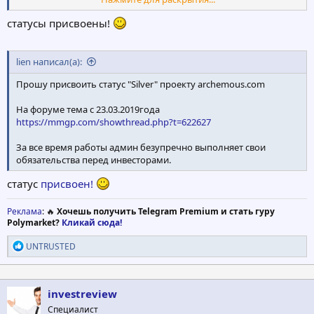
Dependable Gain - dependablegain.com
тема на форуме с 27.02.2019, 22:18
статусы присвоены!
lien написал(а):
Прошу присвоить статус "Silver" проекту archemous.com
На форуме тема с 23.03.2019года
https://mmgp.com/showthread.php?t=622627
За все время работы админ безупречно выполняет свои
обязательства перед инвесторами.
статус
присвоен!
Реклама
: 🔥
Хочешь получить Telegram Premium и стать гуру
Polymarket?
Кликай сюда!
Р
UNTRUSTED
е
а
к
ц
investreview
и
Специалист
и