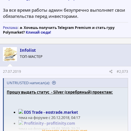
За все время работы админ безупречно выполняет свои
обязательства перед инвесторами.
Реклама
: 🔥
Хочешь получить Telegram Premium и стать гуру
Polymarket?
Кликай сюда!
Infolist
ТОП-МАСТЕР
27.07.2019
#2,073
UNTRUSTED написал(а):
Прошу выдать статус
- Silver (серебряный) проектам:
EOS Trade - eostrade.market
тема на форуме с 20.12.2018, 04:17
Profitinity - profitinity.com
тема на форуме с 15.01.2019, 21:21
Нажмите для раскрытия...