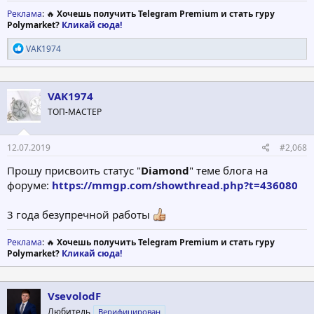
Реклама
: 🔥
Хочешь получить Telegram Premium и стать гуру
Polymarket?
Кликай сюда!
Р
VAK1974
е
а
к
ц
VAK1974
и
ТОП-МАСТЕР
и
:
12.07.2019
#2,068
Прошу присвоить статус "
Diamond
" теме блога на
форуме:
https://mmgp.com/showthread.php?t=436080
3 года безупречной работы
Реклама
: 🔥
Хочешь получить Telegram Premium и стать гуру
Polymarket?
Кликай сюда!
VsevolodF
Любитель
Верифицирован