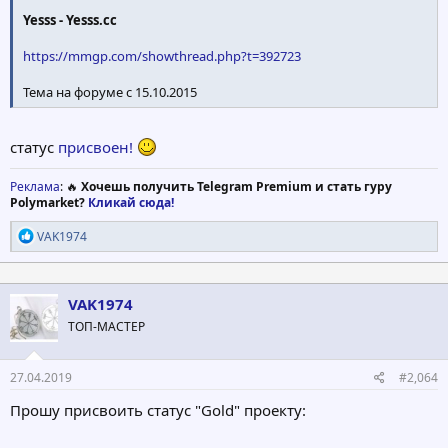
Yesss - Yesss.cc
https://mmgp.com/showthread.php?t=392723
Тема на форуме с 15.10.2015
статус
присвоен!
Реклама
: 🔥
Хочешь получить Telegram Premium и стать гуру
Polymarket?
Кликай сюда!
Р
VAK1974
е
а
к
ц
VAK1974
и
ТОП-МАСТЕР
и
:
27.04.2019
#2,064
Прошу присвоить статус "Gold" проекту: