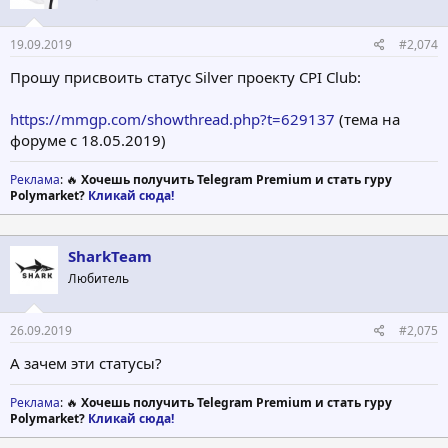
:
19.09.2019
#2,074
Прошу присвоить статус Silver проекту CPI Club:
https://mmgp.com/showthread.php?t=629137
(тема на
форуме с 18.05.2019)
Реклама
: 🔥
Хочешь получить Telegram Premium и стать гуру
Polymarket?
Кликай сюда!
SharkTeam
Любитель
26.09.2019
#2,075
А зачем эти статусы?
Реклама
: 🔥
Хочешь получить Telegram Premium и стать гуру
Polymarket?
Кликай сюда!