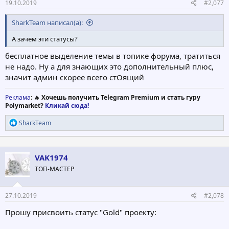
19.10.2019
#2,077
SharkTeam написал(а):
А зачем эти статусы?
бесплатное выделение темы в топике форума, тратиться
не надо. Ну а для знающих это дополнительный плюс,
значит админ скорее всего стОящий
Реклама
: 🔥
Хочешь получить Telegram Premium и стать гуру
Polymarket?
Кликай сюда!
Р
SharkTeam
е
а
к
ц
VAK1974
и
ТОП-МАСТЕР
и
:
27.10.2019
#2,078
Прошу присвоить статус "Gold" проекту: