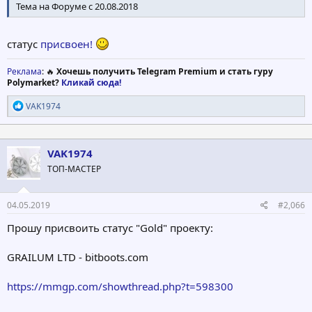
Тема на Форуме с 20.08.2018
статус
присвоен!
Реклама
: 🔥
Хочешь получить Telegram Premium и стать гуру
Polymarket?
Кликай сюда!
Р
VAK1974
е
а
к
ц
VAK1974
и
ТОП-МАСТЕР
и
:
04.05.2019
#2,066
Прошу присвоить статус "Gold" проекту:
GRAILUM LTD - bitboots.com
https://mmgp.com/showthread.php?t=598300