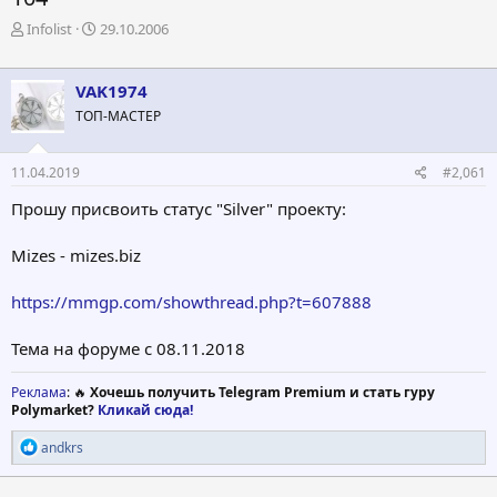
А
Д
Infolist
29.10.2006
в
а
т
т
о
а
VAK1974
р
н
ТОП-МАСТЕР
т
а
е
ч
м
а
11.04.2019
#2,061
ы
л
а
Прошу присвоить статус "Silver" проекту:
Mizes - mizes.biz
https://mmgp.com/showthread.php?t=607888
Тема на форуме с 08.11.2018
Реклама
: 🔥
Хочешь получить Telegram Premium и стать гуру
Polymarket?
Кликай сюда!
Р
andkrs
е
а