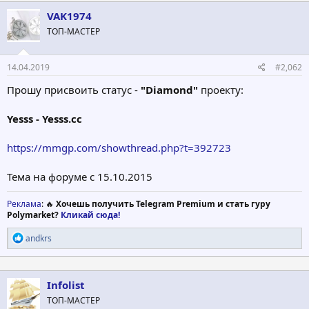
к
ц
VAK1974
и
ТОП-МАСТЕР
и
:
14.04.2019
#2,062
Прошу присвоить статус -
"Diamond"
проекту:
Yesss - Yesss.cc
https://mmgp.com/showthread.php?t=392723
Тема на форуме с 15.10.2015
Реклама
: 🔥
Хочешь получить Telegram Premium и стать гуру
Polymarket?
Кликай сюда!
Р
andkrs
е
а
к
ц
Infolist
и
ТОП-МАСТЕР
и