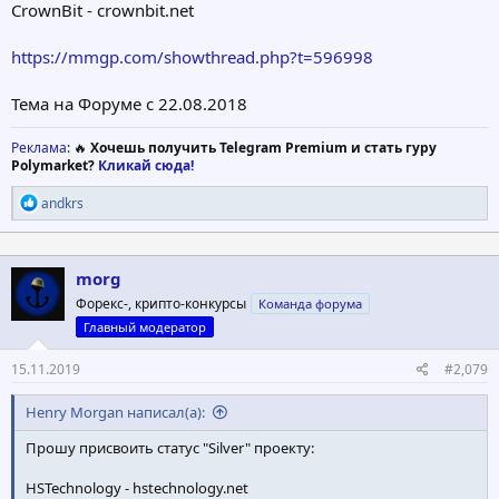
CrownBit - crownbit.net
https://mmgp.com/showthread.php?t=596998
Тема на Форуме с 22.08.2018
Реклама
: 🔥
Хочешь получить Telegram Premium и стать гуру
Polymarket?
Кликай сюда!
Р
andkrs
е
а
к
ц
morg
и
Форекс-, крипто-конкурсы
Команда форума
и
:
Главный модератор
15.11.2019
#2,079
Henry Morgan написал(а):
Прошу присвоить статус "Silver" проекту:
HSTechnology - hstechnology.net