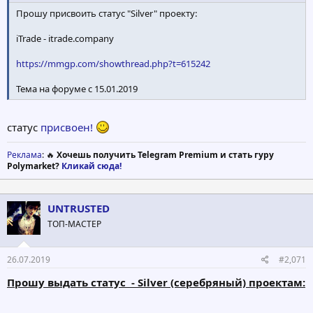
Прошу присвоить статус "Silver" проекту:
iTrade - itrade.company
https://mmgp.com/showthread.php?t=615242
Тема на форуме с 15.01.2019
статус
присвоен!
Реклама
: 🔥
Хочешь получить Telegram Premium и стать гуру
Polymarket?
Кликай сюда!
UNTRUSTED
ТОП-МАСТЕР
26.07.2019
#2,071
Прошу выдать статус
- Silver (серебряный) проектам: