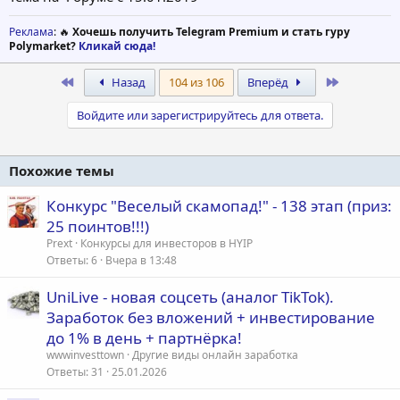
Реклама
: 🔥
Хочешь получить Telegram Premium и стать гуру
Polymarket?
Кликай сюда!
First
Last
Назад
104 из 106
Вперёд
Войдите или зарегистрируйтесь для ответа.
Похожие темы
Конкурс "Веселый скамопад!" - 138 этап (приз:
25 поинтов!!!)
Prext
Конкурсы для инвесторов в HYIP
Ответы
6
Вчера в 13:48
UniLive - новая соцсеть (аналог TikTok).
Заработок без вложений + инвестирование
до 1% в день + партнёрка!
wwwinvesttown
Другие виды онлайн заработка
Ответы
31
25.01.2026