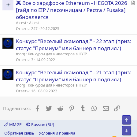
С
👾 Все о хардфорке Ethereum - HEGOTA 2026
т
[гайд по EIP / песочницам / Pectra / Fusaka]
а
обновляется
т
Alcest
Alcest
ь
Ответы
247
20.12.2025
я
Конкурс "Веселый скамопад!" - 22 этап (приз:
статус "Премиум" или баннер в подписи)
morg
Конкурсы для инвесторов в HYIP
Ответы
3
14.09.2022
Конкурс "Веселый скамопад!" - 21 этап (приз:
статус "Премиум" или баннер в подписи)
morg
Конкурсы для инвесторов в HYIP
Ответы
16
08.09.2022
Facebook
Twitter
Reddit
Pinterest
Tumblr
WhatsApp
Электронна
Ссылка
Поделиться:
Свер
MMGP
Russian (RU)
Сниз
Обратная связь
Условия и правила