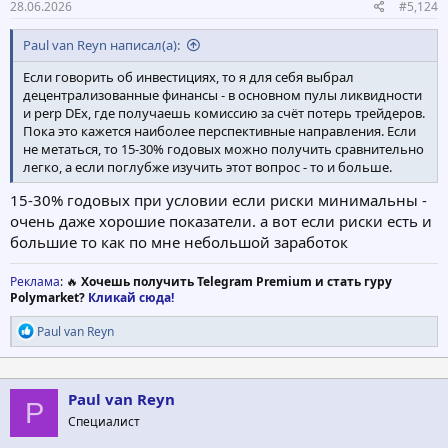
28.06.2026
#5,124
Paul van Reyn написал(а):
Если говорить об инвестициях, то я для себя выбрал
децентрализованные финансы - в основном пулы ликвидности
и perp DEx, где получаешь комиссию за счёт потерь трейдеров.
Пока это кажется наиболее перспективные направления. Если
не метаться, то 15-30% годовых можно получить сравнительно
легко, а если поглубже изучить этот вопрос - то и больше.
15-30% годовых при условии если риски минимальны -
очень даже хорошие показатели. а вот если риски есть и
большие то как по мне небольшой заработок
Реклама
: 🔥
Хочешь получить Telegram Premium и стать гуру
Polymarket?
Кликай сюда!
Р
Paul van Reyn
е
а
к
ц
Paul van Reyn
P
и
Специалист
и
: