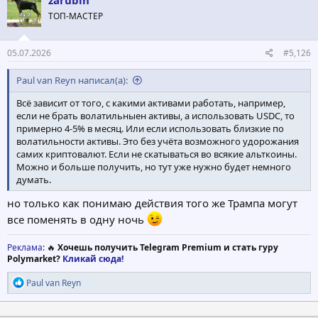
zarubin
и
ТОП-МАСТЕР
и
:
05.07.2026
#5,126
Paul van Reyn написал(а):
Всё зависит от того, с какими активами работать, например,
если не брать волатильныен активы, а использовать USDC, то
примерно 4-5% в месяц. Или если использовать близкие по
волатильности активы. Это без учёта возможного удорожания
самих криптовалют. Если не скатываться во всякие альткоины.
Можно и больше получить, но тут уже нужно будет немного
думать.
но только как понимаю действия того же Трампа могут
все поменять в одну ночь
Реклама
: 🔥
Хочешь получить Telegram Premium и стать гуру
Polymarket?
Кликай сюда!
Р
Paul van Reyn
е
а
к