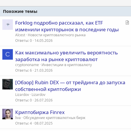
Похожие темы
С
Forklog подробно рассказал, как ETF
т
изменили крипторынок в последние годы
а
Alcest
Новости криптовалютного рынка
т
Ответы
0
14.05.2026
ь
Как максимально увеличить вероятность
я
C
заработка на рынке криптовалют
cryptononame
Инвестиции в криптовалюту
Ответы
6
21.03.2026
[Обзор] Rubin DEX — от трейдинга до запуска
собственной криптобиржи
Lizardov
Lizardov
Ответы
0
26.07.2026
Криптобиржа Finrex
liva
Обсуждение криптовалютных бирж
Ответы
4
08.07.2025