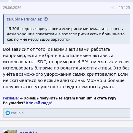
29.06.2026
#5,125
zarubin написал(а):
15-30% годовых при условии если риски минимальны - очень
даже хорошие показатели. а вот если риски есть и большие то
как по мне небольшой заработок
Всё зависит от того, с какими активами работать,
например, если не брать волатильныен активы, а
использовать USDC, то примерно 4-5% в месяц. Или если
использовать близкие по волатильности активы. Это без
учёта возможного удорожания самих криптовалют. Если
не скатываться во всякие альткоины. Можно и больше
получить, но тут уже нужно будет немного думать.
Реклама
: 🔥
Хочешь получить Telegram Premium и стать гуру
Polymarket?
Кликай сюда!
Р
zarubin
е
а
к
ц