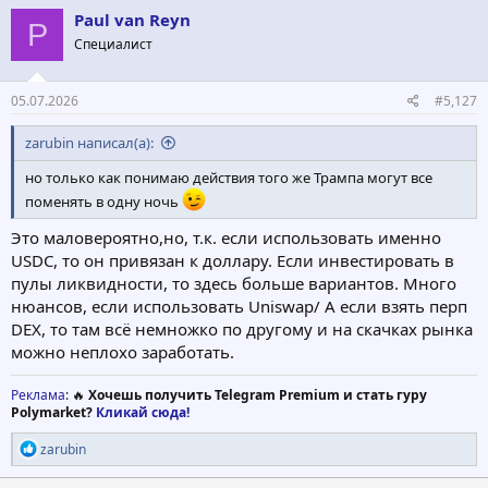
ц
Paul van Reyn
P
и
Специалист
и
:
05.07.2026
#5,127
zarubin написал(а):
но только как понимаю действия того же Трампа могут все
поменять в одну ночь
Это маловероятно,но, т.к. если использовать именно
USDC, то он привязан к доллару. Если инвестировать в
пулы ликвидности, то здесь больше вариантов. Много
нюансов, если использовать Uniswap/ А если взять перп
DEX, то там всё немножко по другому и на скачках рынка
можно неплохо заработать.
Реклама
: 🔥
Хочешь получить Telegram Premium и стать гуру
Polymarket?
Кликай сюда!
Р
zarubin
е
а