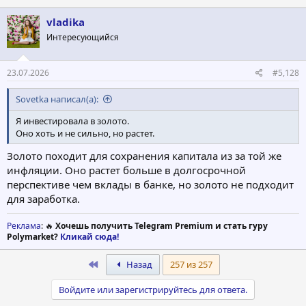
к
ц
vladika
и
Интересующийся
и
:
23.07.2026
#5,128
Sovetka написал(а):
Я инвестировала в золото.
Оно хоть и не сильно, но растет.
Золото походит для сохранения капитала из за той же
инфляции. Оно растет больше в долгосрочной
перспективе чем вклады в банке, но золото не подходит
для заработка.
Реклама
: 🔥
Хочешь получить Telegram Premium и стать гуру
Polymarket?
Кликай сюда!
First
Назад
257 из 257
Войдите или зарегистрируйтесь для ответа.