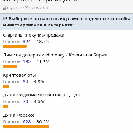
А
Д
mysilver
02.06.2010
в
а
т
Выберите на ваш взгляд самые надежные способы
т
о
а
инвестирования в интернете:
р
н
т
а
Стартапы (покупка/продажа)
е
ч
Голосов:
324
18.7%
м
а
ы
л
Лимиты доверия webmoney / Кредитная Биржа
а
Голосов:
195
11.3%
Криптовалюты
Голосов:
84
4.8%
ДУ на создание саттелитов, ГС, СДЛ
Голосов:
70
4.0%
ДУ на Форексе
Голосов:
628
36.2%