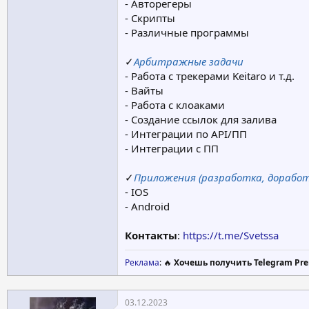
- Авторегеры
- Скрипты
- Различные программы
✓
Арбитражные задачи
- Работа с трекерами Keitaro и т.д.
- Вайты
- Работа с клоаками
- Создание ссылок для залива
- Интеграции по API/ПП
- Интеграции с ПП
✓
Приложения (разработка, доработ
- IOS
- Android
Контакты
:
https://t.me/Svetssa
Реклама
: 🔥
Хочешь получить Telegram Pre
03.12.2023