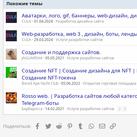
Похожие темы
Аватарки, лого, gif, баннеры, web-дизайн, 
CULA
01.04.2024
Разработка дизайна сайта
Web-разработка, web 3 , дизайн, боты, ленд
CULA
29.03.2024
Услуги разработки сайтов
Создание и поддержка сайтов.
JAGUARSHA
05.05.2021
Услуги разработки сайтов
Создание NFT | Создание дизайна для NFT |
Создание NFT-токена
Bored Ape Yacht Club
05.06.2022
Открытая торговая площадка
Rosso web. | Разработка сайтов любой катег
Telegram-боты
Барбаросса
14.02.2021
Услуги разработки сайтов
2
3
Facebook
Twitter
Reddit
Pinterest
Tumblr
WhatsApp
Электронная 
Ссылка
Поделиться: