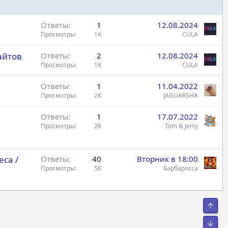
Ответы
1
12.08.2024
Просмотры
1K
CULA
айтов
Ответы
2
12.08.2024
Просмотры
1K
CULA
Ответы
1
11.04.2022
Просмотры
2K
JAGUARSHA
Ответы
1
17.07.2022
Просмотры
2K
Tom & Jerry
еса /
Ответы
40
Вторник в 18:00
Просмотры
5K
Барбаросса
Свер
Сниз