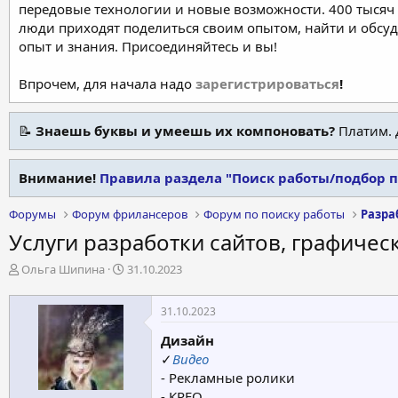
передовые технологии и новые возможности. 400 тысяч 
люди приходят поделиться своим опытом, найти и обсу
опыт и знания. Присоединяйтесь и вы!
Впрочем, для начала надо
зарегистрироваться
!
📝
Знаешь буквы и умеешь их компоновать?
Платим. 
Внимание!
Правила раздела "Поиск работы/подбор 
Форумы
Форум фрилансеров
Форум по поиску работы
Разра
Услуги разработки сайтов, графиче
А
Д
Ольга Шипина
31.10.2023
в
а
т
т
31.10.2023
о
а
р
н
Дизайн
т
а
✓
Видео
е
ч
- Рекламные ролики
м
а
- КРЕО
ы
л