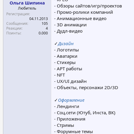
Ольга Шипина
а
- Обзоры сайтов/игр/проектов
Любитель
- Промо-ролики компаний
Регистрация
- Анимационные видео
04.11.2013
Сообщения
105
- 3D анимации
Реакции
4
- Дудл-видео
Поинты
0.000
✓
Дизайн
- Логотипы
- Аватарки
- Стикеры
- АРТ работы
- NFT
- UX/UI дизайн
- Объекты, персонажи 2D/3D
✓
Оформление
- Лендинги
- Соц.сети (Ютуб, Инста, ВК)
- Приложения
- Стримы
- Форумные темы