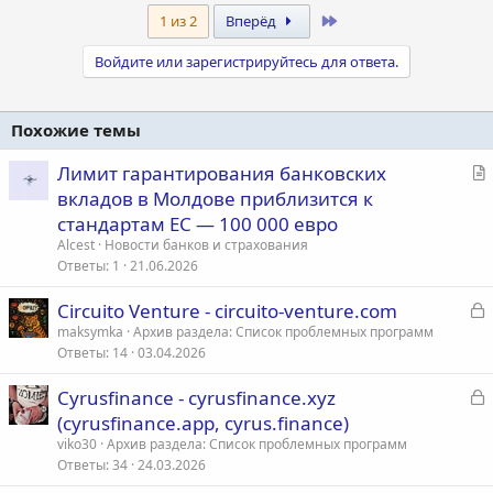
Last
1 из 2
Вперёд
Войдите или зарегистрируйтесь для ответа.
Похожие темы
С
Лимит гарантирования банковских
т
вкладов в Молдове приблизится к
а
стандартам ЕС — 100 000 евро
т
Alcest
Новости банков и страхования
ь
Ответы
1
21.06.2026
я
З
Circuito Venture - circuito-venture.com
а
maksymka
Архив раздела: Список проблемных программ
Ответы
14
03.04.2026
к
р
З
Сyrusfinance - cyrusfinance.xyz
а
(cyrusfinance.app, cyrus.finance)
т
к
viko30
Архив раздела: Список проблемных программ
а
р
Ответы
34
24.03.2026