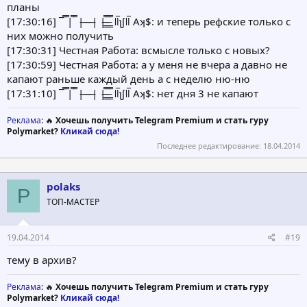
планы
[17:30:16] ¯̿ ̿|̿ ̿ |̶ ̶ ̶ ̶| |̶͇̿ ̶͇̿ ͇̿ ǁ̅ʅʃǁ̅ Αʞ$: и теперь рефские только с
них можно получить
[17:30:31] Честная Работа: всмысле только с новых?
[17:30:59] Честная Работа: а у меня не вчера а давно не
капают раньше каждый день а с неделю ню-ню
[17:31:10] ¯̿ ̿|̿ ̿ |̶ ̶ ̶ ̶| |̶͇̿ ̶͇̿ ͇̿ ǁ̅ʅʃǁ̅ Αʞ$: нет дня 3 не капают
Реклама
: 🔥
Хочешь получить Telegram Premium и стать гуру
Polymarket?
Кликай сюда!
Последнее редактирование:
18.04.2014
polaks
P
ТОП-МАСТЕР
19.04.2014
#19
тему в архив?
Реклама
: 🔥
Хочешь получить Telegram Premium и стать гуру
Polymarket?
Кликай сюда!