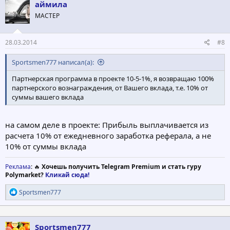
аймила
МАСТЕР
28.03.2014
#8
Sportsmen777 написал(а):
Партнерская программа в проекте 10-5-1%, я возвращаю 100%
партнерского вознаграждения, от Вашего вклада, т.е. 10% от
суммы вашего вклада
на самом деле в проекте: Прибыль выплачивается из
расчета 10% от ежедневного заработка реферала, а не
10% от суммы вклада
Реклама
: 🔥
Хочешь получить Telegram Premium и стать гуру
Polymarket?
Кликай сюда!
Р
Sportsmen777
е
а
к
ц
Sportsmen777