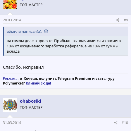
и
ТОП-МАСТЕР
и
:
28.03.2014
#9
аймила написал(а):
на самом деле в проекте: Прибыль выплачивается из расчета
10% от ежедневного заработка реферала, а не 10% от суммы
вклада
Спасибо, исправил
Реклама
: 🔥
Хочешь получить Telegram Premium и стать гуру
Polymarket?
Кликай сюда!
obabosiki
ТОП-МАСТЕР
31.03.2014
#10