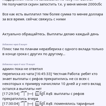
Не получается скрин запостить т.к. у меня менее 2000сбс
Все как есть выплатил тем более сумма то менее доллара
за все время. сейчас свяжусь с ними
Актуально обращайтесь. Выплаты делаю каждый день
добавлено через 8 минут
Плюс там по планам неразбериха с одного вклада только
в конце срока с других по другому...
добавлено через 4 часа 19 минут
админ пока не ответил
переписка из чата [16:45:33] Честная Работа: ребят кто
знает выплаты с рефов прекратились не со всех с
некоторых к примеру начисляли 10 дней а у него вклад
остался а выплаты нет
[17:29:54] ¯̿ ̿|̿ ̿ |̶ ̶ ̶ ̶| |̶͇̿ ̶͇̿ ͇̿ ǁ̅ʅʃǁ̅ Αʞ$: выплаты с рефов
прекратились вчера
[17:30:04] ¯̿ ̿|̿ ̿ |̶ ̶ ̶ ̶| |̶͇̿ ̶͇̿ ͇̿ ǁ̅ʅʃǁ̅ Αʞ$: поменялись тарифные