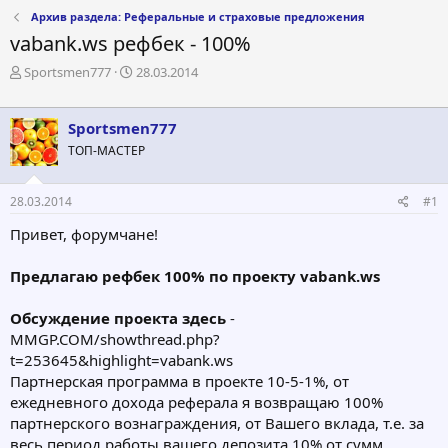
Архив раздела: Реферальные и страховые предложения
vabank.ws рефбек - 100%
А
Д
Sportsmen777
28.03.2014
в
а
т
т
о
а
Sportsmen777
р
н
ТОП-МАСТЕР
т
а
е
ч
м
а
28.03.2014
#1
ы
л
а
Привет, форумчане!
Предлагаю рефбек 100% по проекту
vabank.ws
Обсуждение проекта здесь
-
MMGP.COM/showthread.php?
t=253645&highlight=vabank.ws
Партнерская программа в проекте 10-5-1%, от
ежедневного дохода реферала я возвращаю 100%
партнерского вознаграждения, от Вашего вклада, т.е. за
весь период работы вашего депозита 10% от сумм