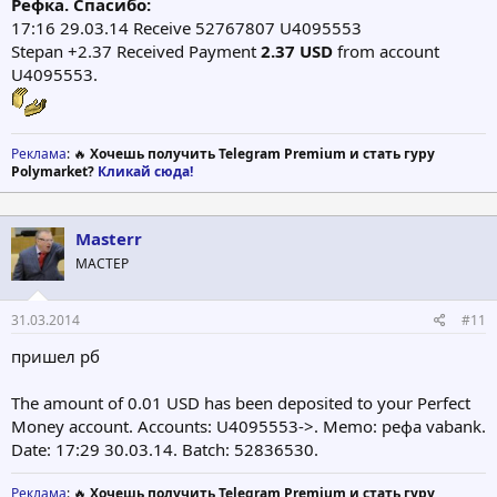
Рефка. Спасибо:
17:16 29.03.14 Receive 52767807 U4095553
Stepan +2.37 Received Payment
2.37 USD
from account
U4095553.
Реклама
: 🔥
Хочешь получить Telegram Premium и стать гуру
Polymarket?
Кликай сюда!
Masterr
МАСТЕР
31.03.2014
#11
пришел рб
The amount of 0.01 USD has been deposited to your Perfect
Money account. Accounts: U4095553->. Memo: рефа vabank.
Date: 17:29 30.03.14. Batch: 52836530.
Реклама
: 🔥
Хочешь получить Telegram Premium и стать гуру