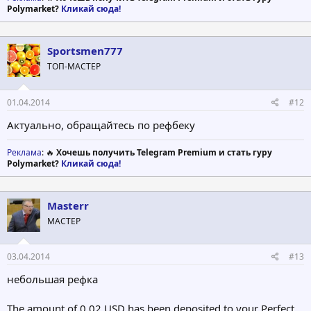
Polymarket?
Кликай сюда!
Sportsmen777
ТОП-МАСТЕР
01.04.2014
#12
Актуально, обращайтесь по рефбеку
Реклама
: 🔥
Хочешь получить Telegram Premium и стать гуру
Polymarket?
Кликай сюда!
Masterr
МАСТЕР
03.04.2014
#13
небольшая рефка
The amount of 0.02 USD has been deposited to your Perfect