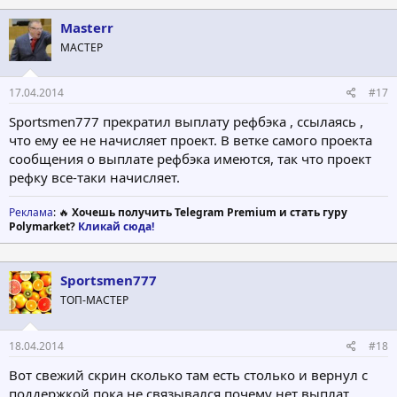
Masterr
МАСТЕР
17.04.2014
#17
Sportsmen777 прекратил выплату рефбэка , ссылаясь ,
что ему ее не начисляет проект. В ветке самого проекта
сообщения о выплате рефбэка имеются, так что проект
рефку все-таки начисляет.
Реклама
: 🔥
Хочешь получить Telegram Premium и стать гуру
Polymarket?
Кликай сюда!
Sportsmen777
ТОП-МАСТЕР
18.04.2014
#18
Вот свежий скрин сколько там есть столько и вернул с
поддержкой пока не связывался почему нет выплат