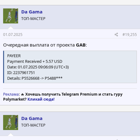
к
ц
Da Gama
и
ТОП-МАСТЕР
и
:
01.07.2025
#19,255
Очередная выплата от проекта
GAB
:
PAYEER
Payment Received + 5.57 USD
Date: 01.07.2025 09:06:09 (UTC+3)
ID: 2237961751
Details: P5526668 -> P5488***
Реклама
: 🔥
Хочешь получить Telegram Premium и стать гуру
Polymarket?
Кликай сюда!
Da Gama
ТОП-МАСТЕР