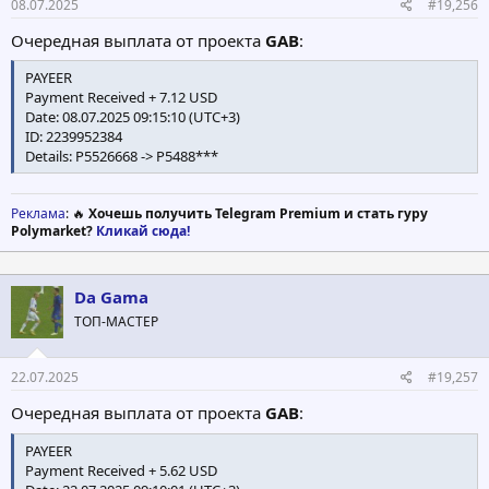
08.07.2025
#19,256
Очередная выплата от проекта
GAB
:
PAYEER
Payment Received + 7.12 USD
Date: 08.07.2025 09:15:10 (UTC+3)
ID: 2239952384
Details: P5526668 -> P5488***
Реклама
: 🔥
Хочешь получить Telegram Premium и стать гуру
Polymarket?
Кликай сюда!
Da Gama
ТОП-МАСТЕР
22.07.2025
#19,257
Очередная выплата от проекта
GAB
:
PAYEER
Payment Received + 5.62 USD