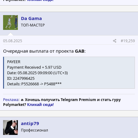
Da Gama
ТОП-МАСТЕР
05.08.2025
#19,259
Очередная выплата от проекта
GAB
:
PAYEER
Payment Received + 5.97 USD
Date: 05.08.2025 09:09:00 (UTC+3)
ID: 2247996425
Details: P5526668 -> P5488***
Реклама
: 🔥
Хочешь получить Telegram Premium и стать гуру
Polymarket?
Кликай сюда!
antip79
Профессионал