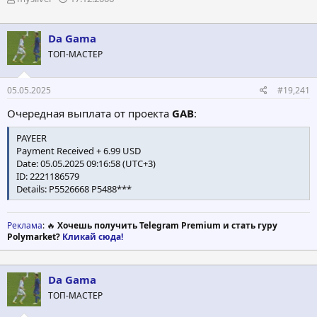
в
а
т
т
о
а
Da Gama
р
н
ТОП-МАСТЕР
т
а
е
ч
м
а
05.05.2025
#19,241
ы
л
а
Очередная выплата от проекта
GAB
:
PAYEER
Payment Received + 6.99 USD
Date: 05.05.2025 09:16:58 (UTC+3)
ID: 2221186579
Details: P5526668 P5488***
Реклама
: 🔥
Хочешь получить Telegram Premium и стать гуру
Polymarket?
Кликай сюда!
Da Gama
ТОП-МАСТЕР