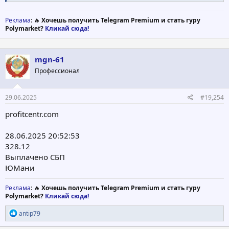
Реклама
: 🔥
Хочешь получить Telegram Premium и стать гуру
Polymarket?
Кликай сюда!
mgn-61
Профессионал
29.06.2025
#19,254
profitcentr.com
28.06.2025 20:52:53
328.12
Выплачено СБП
ЮМани
Реклама
: 🔥
Хочешь получить Telegram Premium и стать гуру
Polymarket?
Кликай сюда!
Р
antip79
е
а