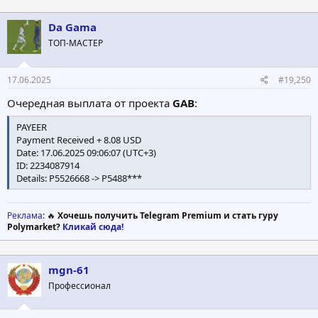
Da Gama
ТОП-МАСТЕР
17.06.2025
#19,250
Очередная выплата от проекта
GAB
:
PAYEER
Payment Received + 8.08 USD
Date: 17.06.2025 09:06:07 (UTC+3)
ID: 2234087914
Details: P5526668 -> P5488***
Реклама
: 🔥
Хочешь получить Telegram Premium и стать гуру
Polymarket?
Кликай сюда!
mgn-61
Профессионал