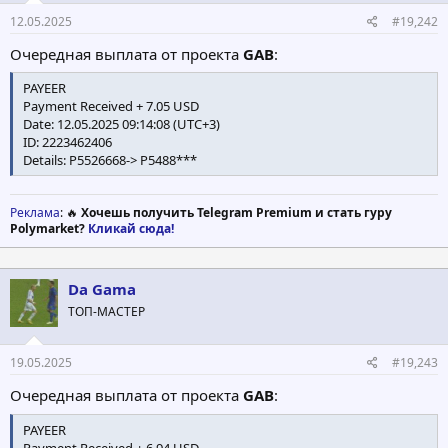
12.05.2025
#19,242
Очередная выплата от проекта
GAB
:
PAYEER
Payment Received + 7.05 USD
Date: 12.05.2025 09:14:08 (UTC+3)
ID: 2223462406
Details: P5526668-> P5488***
Реклама
: 🔥
Хочешь получить Telegram Premium и стать гуру
Polymarket?
Кликай сюда!
Da Gama
ТОП-МАСТЕР
19.05.2025
#19,243
Очередная выплата от проекта
GAB
:
PAYEER
Payment Received + 6.94 USD