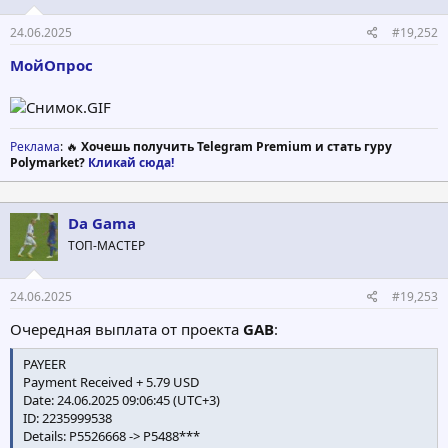
24.06.2025
#19,252
МойОпрос
Реклама
: 🔥
Хочешь получить Telegram Premium и стать гуру
Polymarket?
Кликай сюда!
Da Gama
ТОП-МАСТЕР
24.06.2025
#19,253
Очередная выплата от проекта
GAB
:
PAYEER
Payment Received + 5.79 USD
Date: 24.06.2025 09:06:45 (UTC+3)
ID: 2235999538
Details: P5526668 -> P5488***