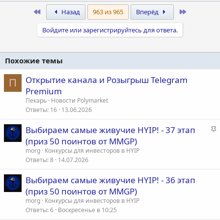
First
Last
Назад
963 из 965
Вперёд
Войдите или зарегистрируйтесь для ответа.
Похожие темы
Открытие канала и Розыгрыш Telegram
П
Premium
Пекарь
Новости Polymarket
Ответы
16
13.06.2026
З
Выбираем самые живучие HYIP! - 37 этап
а
(приз 50 поинтов от MMGP)
к
morg
Конкурсы для инвесторов в HYIP
р
Ответы
8
14.07.2026
е
Выбираем самые живучие HYIP! - 36 этап
п
(приз 50 поинтов от MMGP)
л
е
morg
Конкурсы для инвесторов в HYIP
Ответы
6
Воскресенье в 10:25