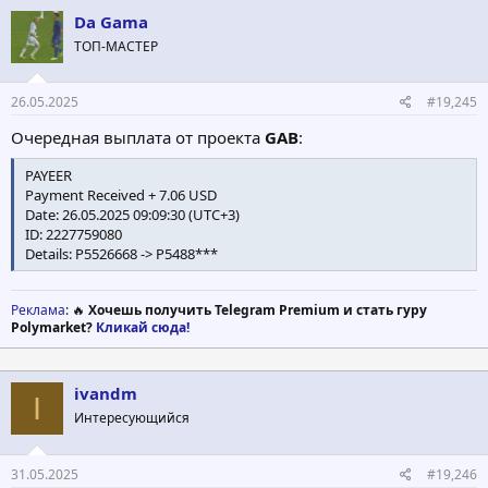
Da Gama
ТОП-МАСТЕР
26.05.2025
#19,245
Очередная выплата от проекта
GAB
:
PAYEER
Payment Received + 7.06 USD
Date: 26.05.2025 09:09:30 (UTC+3)
ID: 2227759080
Details: P5526668 -> P5488***
Реклама
: 🔥
Хочешь получить Telegram Premium и стать гуру
Polymarket?
Кликай сюда!
ivandm
I
Интересующийся
31.05.2025
#19,246