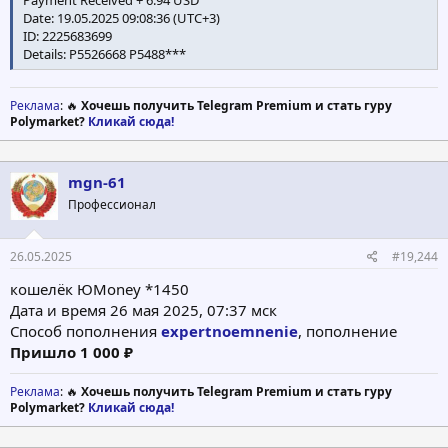
Date: 19.05.2025 09:08:36 (UTC+3)
ID: 2225683699
Details: P5526668 P5488***
Реклама
: 🔥
Хочешь получить Telegram Premium и стать гуру
Polymarket?
Кликай сюда!
mgn-61
Профессионал
26.05.2025
#19,244
кошелёк ЮMoney *1450
Дата и время 26 мая 2025, 07:37 мск
Способ пополнения
expertnoemnenie
, пополнение
Пришло 1 000 ₽
Реклама
: 🔥
Хочешь получить Telegram Premium и стать гуру
Polymarket?
Кликай сюда!