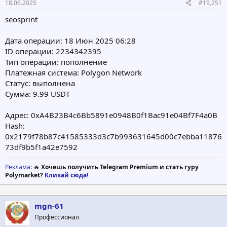
18.06.2025
#19,251
seosprint
Дата операции: 18 Июн 2025 06:28
ID операции: 2234342395
Тип операции: пополнение
Платежная система: Polygon Network
Статус: выполнена
Сумма: 9.99 USDT
Адрес: 0xA4B23B4c6Bb5891e0948B0f1Bac91e04Bf7F4a0B
Hash:
0x2179f78b87c41585333d3c7b993631645d00c7ebba11876
73df9b5f1a42e7592
Реклама
: 🔥
Хочешь получить Telegram Premium и стать гуру
Polymarket?
Кликай сюда!
mgn-61
Профессионал