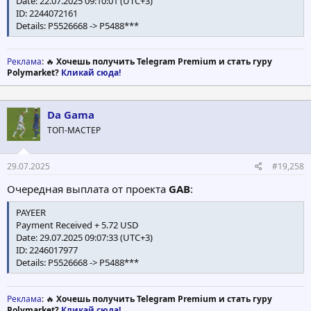
Date: 22.07.2025 09:10:01 (UTC+3)
ID: 2244072161
Details: P5526668 -> P5488***
Реклама
: 🔥
Хочешь получить Telegram Premium и стать гуру
Polymarket?
Кликай сюда!
Da Gama
ТОП-МАСТЕР
29.07.2025
#19,258
Очередная выплата от проекта
GAB
:
PAYEER
Payment Received + 5.72 USD
Date: 29.07.2025 09:07:33 (UTC+3)
ID: 2246017977
Details: P5526668 -> P5488***
Реклама
: 🔥
Хочешь получить Telegram Premium и стать гуру
Polymarket?
Кликай сюда!