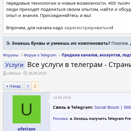
передовые технологии и новые возможности. 400 тысяч 
люди приходят поделиться своим опытом, найти и обсу
опыт и знания. Присоединяйтесь и вы!
Впрочем, для начала надо
зарегистрироваться
!
📝
Знаешь буквы и умеешь их компоновать?
Платим. 
Форумы
Форум о Telegram
Продажа каналов, аккаунтов, под
Все услуги в телеграм - Стран
Услуги
А
Д
ufetisov
26.05.2025
в
а
т
т
Назад
1
2
о
а
р
н
14.04.2026
т
а
U
е
ч
Связь в Telegram:
Social Boost | S
м
а
ы
л
Реклама
: 🔥
Хочешь получить Telegram Pre
а
ufetisov