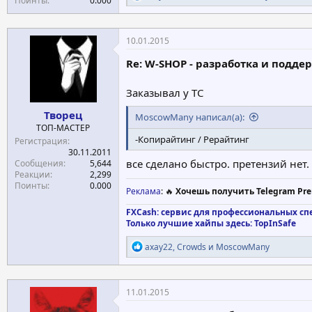
Поинты
0.000
е
а
к
ц
10.01.2015
и
и
Re: W-SHOP - разработка и подде
:
Заказывал у ТС
Творец
MoscowMany написал(а):
ТОП-МАСТЕР
-Копирайтинг / Рерайтинг
Регистрация
30.11.2011
все сделано быстро. претензий нет
Сообщения
5,644
Реакции
2,299
Поинты
0.000
Реклама
: 🔥
Хочешь получить Telegram Pre
FXCash: сервис для профессиональных сп
Только лучшие хайпы здесь: TopInSafe
Р
axay22
,
Crowds
и
MoscowMany
е
а
к
ц
11.01.2015
и