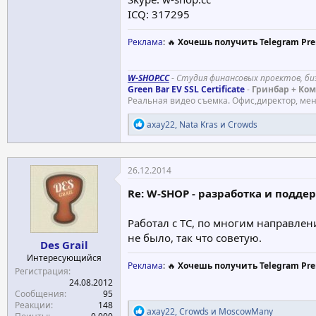
ICQ: 317295
Реклама
: 🔥
Хочешь получить Telegram Pre
W-SHOP.CC
-
Студия финансовых проектов, би
Green Bar EV SSL Certificate
-
Гринбар + Ком
Реальная видео съемка. Офис,директор, м
Р
axay22
,
Nata Kras
и
Crowds
е
а
к
ц
26.12.2014
и
и
Re: W-SHOP - разработка и подде
:
Работал с ТС, по многим направле
не было, так что советую.
Des Grail
Интересующийся
Реклама
: 🔥
Хочешь получить Telegram Pre
Регистрация
24.08.2012
Сообщения
95
Реакции
148
Р
axay22
,
Crowds
и
MoscowMany