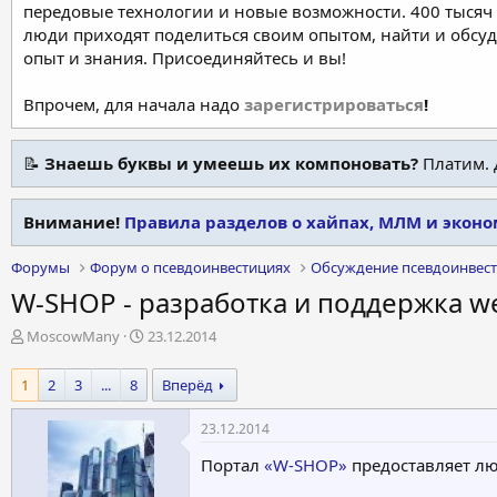
передовые технологии и новые возможности. 400 тысяч 
люди приходят поделиться своим опытом, найти и обсу
опыт и знания. Присоединяйтесь и вы!
Впрочем, для начала надо
зарегистрироваться
!
📝
Знаешь буквы и умеешь их компоновать?
Платим. 
Внимание!
Правила разделов о хайпах, МЛМ и экон
Форумы
Форум о псевдоинвестициях
Обсуждение псевдоинвес
W-SHOP - разработка и поддержка w
А
Д
MoscowMany
23.12.2014
в
а
т
т
1
2
3
...
8
Вперёд
о
а
р
н
23.12.2014
т
а
е
ч
Портал
«W-SHOP»
предоставляет лю
м
а
ы
л