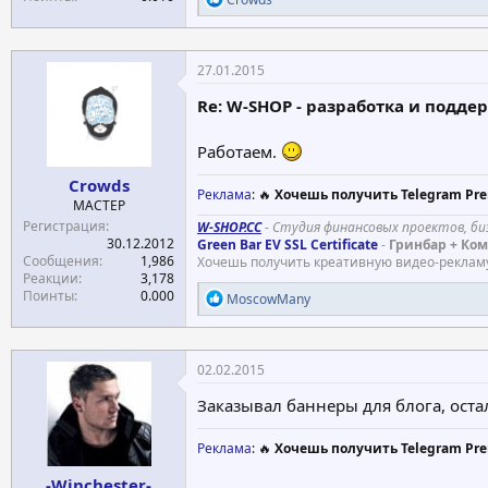
е
а
к
ц
27.01.2015
и
и
Re: W-SHOP - разработка и подде
:
Работаем.
Crowds
Реклама
: 🔥
Хочешь получить Telegram Pre
МАСТЕР
Регистрация
W-SHOP.CC
-
Студия финансовых проектов, би
30.12.2012
Green Bar EV SSL Certificate
-
Гринбар + Комп
Сообщения
1,986
Хочешь получить креативную видео-реклам
Реакции
3,178
Поинты
0.000
Р
MoscowMany
е
а
к
ц
02.02.2015
и
и
Заказывал баннеры для блога, ост
:
Реклама
: 🔥
Хочешь получить Telegram Pre
-Winchester-