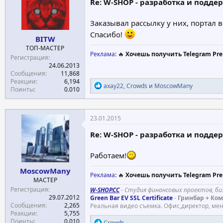
и
Re: W-SHOP - разработка и подде
:
Заказывал рассылку у них, портал в
Спасибо!
BITW
ТОП-МАСТЕР
Реклама
: 🔥
Хочешь получить Telegram Pre
Регистрация
24.06.2013
Сообщения
11,868
Реакции
6,194
Р
axay22
,
Crowds
и
MoscowMany
Поинты
0.010
е
а
к
ц
23.01.2015
и
и
Re: W-SHOP - разработка и подде
:
Работаем!
MoscowMany
Реклама
: 🔥
Хочешь получить Telegram Pre
МАСТЕР
Регистрация
W-SHOP.CC
-
Студия финансовых проектов, би
29.07.2012
Green Bar EV SSL Certificate
-
Гринбар + Ком
Сообщения
2,265
Реальная видео съемка. Офис,директор, м
Реакции
5,755
Поинты
0.010
Р
Crowds