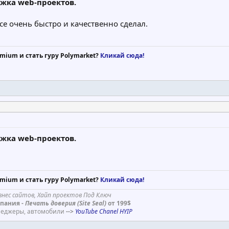
ржка web-проектов.
се очень быстро и качественно сделал.
mium и стать гуру Polymarket?
Кликай сюда!
ржка web-проектов.
mium и стать гуру Polymarket?
Кликай сюда!
знес сайтов, Хайп проектов Под Ключ
пания -
Печать доверия (Site Seal)
от 199$
енеджеры, автомобили
-->
YouTube Chanel HYIP