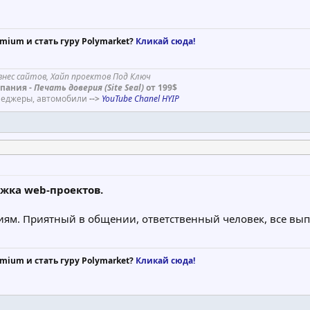
mium и стать гуру Polymarket?
Кликай сюда!
знес сайтов, Хайп проектов Под Ключ
пания -
Печать доверия (Site Seal)
от 199$
енеджеры, автомобили
-->
YouTube Chanel HYIP
ржка web-проектов.
ниям. Приятный в общении, ответственный человек, все вып
mium и стать гуру Polymarket?
Кликай сюда!