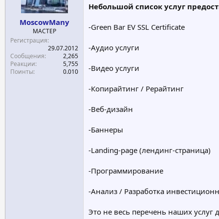
Небольшой список услуг предос
а
MoscowMany
-Green Bar EV SSL Certificate
МАСТЕР
Регистрация
-Аудио услуги
29.07.2012
Сообщения
2,265
Реакции
5,755
-Видео услуги
Поинты
0.010
-Копирайтинг / Рерайтинг
-Веб-дизайн
-Баннеры
-Landing-page (лендинг-страница)
-Программирование
-Анализ / Разработка инвестицион
Это не весь перечень наших услуг 