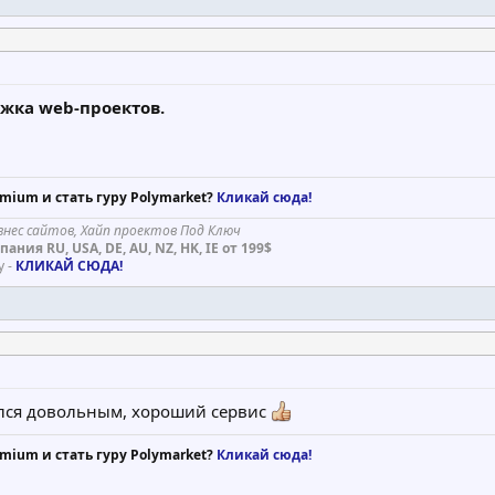
ржка web-проектов.
mium и стать гуру Polymarket?
Кликай сюда!
знес сайтов, Хайп проектов Под Ключ
ания RU, USA, DE, AU, NZ, HK, IE от 199$
у -
КЛИКАЙ СЮДА!
ался довольным, хороший сервис
mium и стать гуру Polymarket?
Кликай сюда!