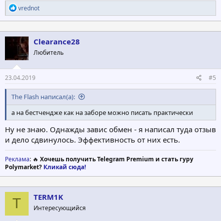
Р
vrednot
е
а
к
ц
Clearance28
и
Любитель
и
:
23.04.2019
#5
The Flash написал(а):
а на бестчендже как на заборе можно писать практически
Ну не знаю. Однажды завис обмен - я написал туда отзыв
и дело сдвинулось. Эффективность от них есть.
Реклама
: 🔥
Хочешь получить Telegram Premium и стать гуру
Polymarket?
Кликай сюда!
TERM1K
T
Интересующийся