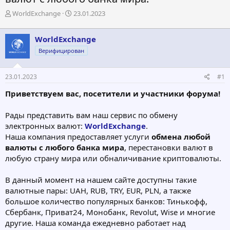
А
Д
WorldExchange
23.01.2023
в
а
т
т
WorldExchange
о
а
р
н
Верифицирован
т
а
е
ч
23.01.2023
#1
м
а
ы
л
Приветствуем вас, посетители и участники форума!
а
Рады представить вам наш сервис по обмену
электронных валют:
WorldExchange
.
Наша компания предоставляет услуги
обмена любой
валюты с любого банка мира
, перестановки валют в
любую страну мира или обналичивание криптовалюты.
В данный момент на нашем сайте доступны такие
валютные пары: UAH, RUB, TRY, EUR, PLN, а также
большое количество популярных банков: Тинькофф,
Сбербанк, Приват24, Монобанк, Revolut, Wise и многие
другие. Наша команда ежедневно работает над