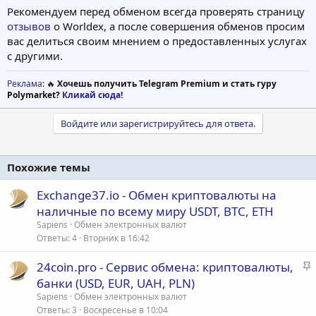
Рекомендуем перед обменом всегда проверять страницу
отзывов
о Worldex, а после совершения обменов просим
вас делиться своим мнением о предоставленных услугах
с другими.
Реклама
: 🔥
Хочешь получить Telegram Premium и стать гуру
Polymarket?
Кликай сюда!
Войдите или зарегистрируйтесь для ответа.
Похожие темы
Exchange37.io - Обмен криптовалюты на
наличные по всему миру USDT, BTC, ETH
Sapiens
Обмен электронных валют
Ответы
4
Вторник в 16:42
З
24coin.pro - Сервис обмена: криптовалюты,
а
банки (USD, EUR, UAH, PLN)
к
Sapiens
Обмен электронных валют
р
Ответы
3
Воскресенье в 10:04