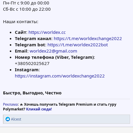
Пн-Пт c 9:00 до 00:00
Сб-Вс с 10:00 до 22:00
Наши контакты:
Сайт
:
https://worldex.cc
Telegram канал
:
https://t.me/worldexchange2022
Telegram bot
:
https://t.me/worldex2022bot
Email
:
worldex22@gmail.com
Номер телефона (Viber, Telegram)
:
+380502025627
Instagram
:
https://instagram.com/worldexchange2022
Быстро, Выгодно, Честно
Реклама
: 🔥
Хочешь получить Telegram Premium и стать гуру
Polymarket?
Кликай сюда!
Р
Alcest
е
а
к