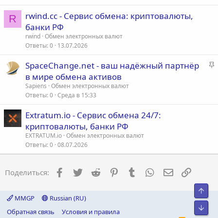
е
rwind.cc - Сервис обмена: криптовалюты,
п
R
банки РФ
л
е
rwind
Обмен электронных валют
Ответы
0
13.07.2026
о
З
SpaceChange.net - ваш надёжный партнёр
а
в мире обмена активов
к
Sapiens
Обмен электронных валют
р
Ответы
0
Среда в 15:33
е
Extratum.io - Сервис обмена 24/7:
п
криптовалюты, банки РФ
л
е
EXTRATUM.io
Обмен электронных валют
Ответы
0
08.07.2026
о
Facebook
Twitter
Reddit
Pinterest
Tumblr
WhatsApp
Электронна
Ссылка
Поделиться:
Свер
MMGP
Russian (RU)
Сниз
Обратная связь
Условия и правила