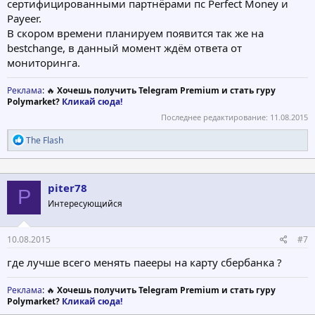
сертифицированными партнёрами пс Perfect Money и
Payeer.
В скором времени планируем появится так же на
bestchange, в данный момент ждём ответа от
мониторинга.
Реклама
: 🔥
Хочешь получить Telegram Premium и стать гуру
Polymarket?
Кликай сюда!
Последнее редактирование:
11.08.2015
Р
The Flash
е
а
к
ц
piter78
P
и
Интересующийся
и
:
10.08.2015
#7
где лучше всего менять паееры на карту сбербанка ?
Реклама
: 🔥
Хочешь получить Telegram Premium и стать гуру
Polymarket?
Кликай сюда!