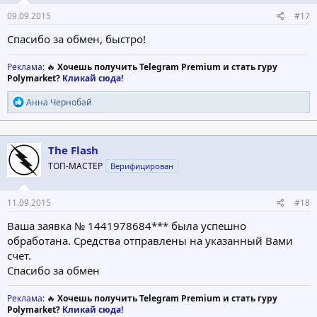
09.09.2015
#17
Спасибо за обмен, быстро!
Реклама
: 🔥
Хочешь получить Telegram Premium и стать гуру
Polymarket?
Кликай сюда!
Р
Анна Чернобай
е
а
к
ц
The Flash
и
ТОП-МАСТЕР
Верифицирован
и
:
11.09.2015
#18
Ваша заявка № 1441978684*** была успешно
обработана. Средства отправлены на указанный Вами
счет.
Cпасибо за обмен
Реклама
: 🔥
Хочешь получить Telegram Premium и стать гуру
Polymarket?
Кликай сюда!