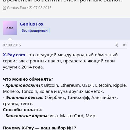
А
Д
Genius Fox
07.08.2015
в
а
т
т
о
а
Genius Fox
р
н
Верифицирован
т
а
е
ч
м
а
07.08.2015
#1
ы
л
а
X-Pay.сom
- это ведущий международный обменный
сервис электронных валют, предоставляющий свои
услуги с 2014 года.
Что можно обменять?
- Криптовалюты:
Bitcoin, Ethereum, USDT, Litecoin, Ripple,
Monero, Тoncoin, Solana и куча других монеток.
- Фиатные деньги:
Сбербанк, Тинькофф, Альфа-банк,
гривна, тенге.
Способы оплаты:
- Банковские карты:
Visa, MasterCard, Мир.
Почему X-Pay — ваш выбор №1?