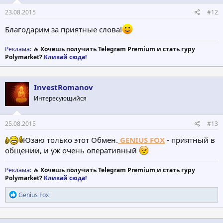
23.08.2015
#12
Благодарим за приятные слова!
Реклама
: 🔥
Хочешь получить Telegram Premium и стать гуру
Polymarket?
Кликай сюда!
InvestRomanov
Интересующийся
25.08.2015
#13
Юзаю только этот Обмен.
GENIUS FOX
- приятный в
общении, и уж очень оперативный
Реклама
: 🔥
Хочешь получить Telegram Premium и стать гуру
Polymarket?
Кликай сюда!
Р
Genius Fox
е
а
к