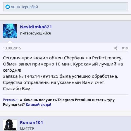
Р
Анна Чернобай
е
а
к
ц
Nevidimka821
и
Интересующийся
и
:
13.09.2015
#19
Сегодня производил обмен Сбербанк на Perfect money.
Обмен занял примерно 10 мин. Курс самый лучший на
сегодня!
Заявка № 1442147991425 была успешно обработана.
Средства отправлены на указанный Вами счет.
Спасибо Вам!
Реклама
: 🔥
Хочешь получить Telegram Premium и стать гуру
Polymarket?
Кликай сюда!
Roman101
МАСТЕР