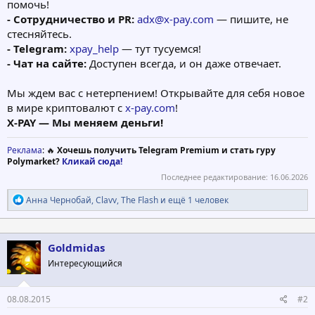
помочь!
- Сотрудничество и PR:
adx@x-pay.com
— пишите, не
стесняйтесь.
- Telegram:
xpay_help
— тут тусуемся!
- Чат на сайте:
Доступен всегда, и он даже отвечает.
Мы ждем вас с нетерпением! Открывайте для себя новое
в мире криптовалют с
x-pay.com
!
X-PAY — Мы меняем деньги!
Реклама
: 🔥
Хочешь получить Telegram Premium и стать гуру
Polymarket?
Кликай сюда!
Последнее редактирование:
16.06.2026
Р
Анна Чернобай
,
Clavv
,
The Flash
и ещё 1 человек
е
а
к
ц
Goldmidas
и
Интересующийся
и
:
08.08.2015
#2