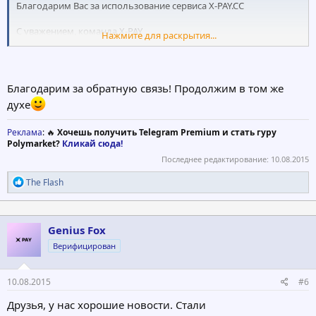
Благодарим Вас за использование сервиса X-PAY.CC
С уважением, команда X-PAY
Нажмите для раскрытия...
Супер быстрый обмен
Не прошло и 10-ти секунд, как
средства поступили на счёт!
Спасибо за быстрый обмен
Благодарим за обратную связь! Продолжим в том же
духе
Реклама
: 🔥
Хочешь получить Telegram Premium и стать гуру
Polymarket?
Кликай сюда!
Последнее редактирование:
10.08.2015
Р
The Flash
е
а
к
ц
Genius Fox
и
Верифицирован
и
:
10.08.2015
#6
Друзья, у нас хорошие новости. Стали