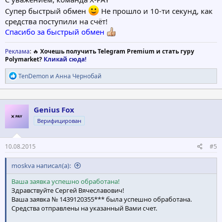
Супер быстрый обмен
Не прошло и 10-ти секунд, как
средства поступили на счёт!
Спасибо за быстрый обмен
Реклама
: 🔥
Хочешь получить Telegram Premium и стать гуру
Polymarket?
Кликай сюда!
Р
TenDemon
и
Анна Чернобай
е
а
к
ц
Genius Fox
и
Верифицирован
и
:
10.08.2015
#5
moskva написал(а):
Ваша заявка успешно обработана!
Здравствуйте Сергей Вячеславович!
Ваша заявка № 1439120355*** была успешно обработана.
Средства отправлены на указанный Вами счет.