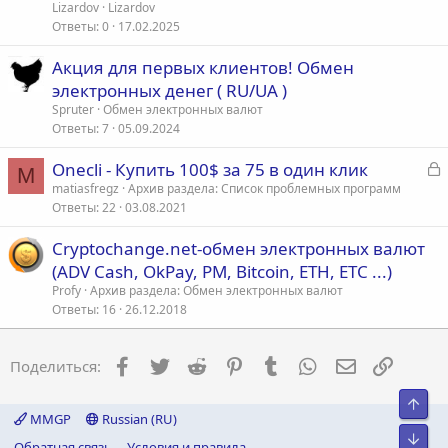
Lizardov
Lizardov
Ответы
0
17.02.2025
Акция для первых клиентов! Обмен
электронных денег ( RU/UA )
Spruter
Обмен электронных валют
Ответы
7
05.09.2024
З
Onecli - Купить 100$ за 75 в один клик
M
а
matiasfregz
Архив раздела: Список проблемных программ
Ответы
22
03.08.2021
к
р
Cryptochange.net-обмен электронных валют
(ADV Cash, OkPay, PM, Bitcoin, ETH, ETC ...)
т
Profy
Архив раздела: Обмен электронных валют
а
Ответы
16
26.12.2018
Facebook
Twitter
Reddit
Pinterest
Tumblr
WhatsApp
Электронна
Ссылка
Поделиться:
Свер
MMGP
Russian (RU)
Сниз
Обратная связь
Условия и правила