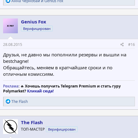
Р
Анна Чернобай
и
Genius Fox
е
а
к
ц
Genius Fox
и
Верифицирован
и
:
28.08.2015
#16
Друзья, не давно мы пополнили резервы и вышли на
bestchagne!
Обращайтесь, меняем в кратчайшие сроки и по
отличным комиссиям.
Реклама
: 🔥
Хочешь получить Telegram Premium и стать гуру
Polymarket?
Кликай сюда!
Р
The Flash
е
а
к
ц
The Flash
и
ТОП-МАСТЕР
Верифицирован
и
: