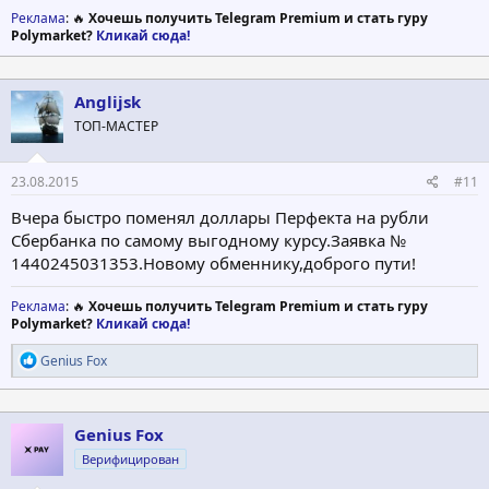
Реклама
: 🔥
Хочешь получить Telegram Premium и стать гуру
Polymarket?
Кликай сюда!
Anglijsk
ТОП-МАСТЕР
23.08.2015
#11
Вчера быстро поменял доллары Перфекта на рубли
Сбербанка по самому выгодному курсу.Заявка №
1440245031353.Новому обменнику,доброго пути!
Реклама
: 🔥
Хочешь получить Telegram Premium и стать гуру
Polymarket?
Кликай сюда!
Р
Genius Fox
е
а
к
ц
Genius Fox
и
Верифицирован
и
: