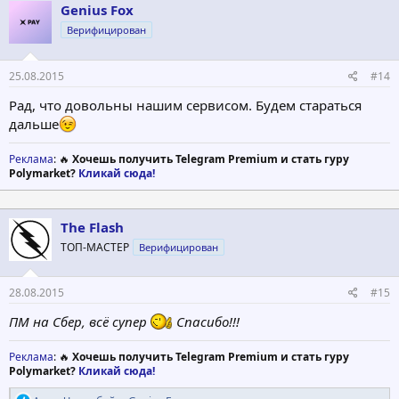
ц
Genius Fox
и
Верифицирован
и
:
25.08.2015
#14
Рад, что довольны нашим сервисом. Будем стараться
дальше
Реклама
: 🔥
Хочешь получить Telegram Premium и стать гуру
Polymarket?
Кликай сюда!
The Flash
ТОП-МАСТЕР
Верифицирован
28.08.2015
#15
ПМ на Сбер, всё супер
Спасибо!!!
Реклама
: 🔥
Хочешь получить Telegram Premium и стать гуру
Polymarket?
Кликай сюда!