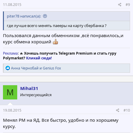
11.08.2015
#9
piter78 написал(а):
где лучше всего менять паееры на карту сбербанка ?
Пользовался данным обменником ,всё понравилось,и
курс обмена хороший
Реклама
: 🔥
Хочешь получить Telegram Premium и стать гуру
Polymarket?
Кликай сюда!
Р
Анна Чернобай
и
Genius Fox
е
а
к
ц
Mihal31
M
и
Интересующийся
и
:
19.08.2015
#10
Менял PM на ЯД. Все быстро, удобно и по хорошему
курсу.