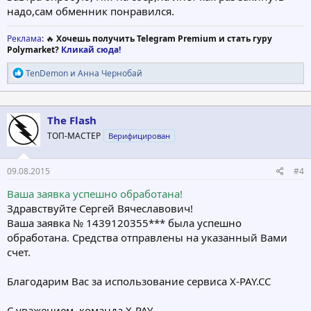
надо,сам обменник понравился.
Реклама
: 🔥
Хочешь получить Telegram Premium и стать гуру
Polymarket?
Кликай сюда!
Р
TenDemon
и
Анна Чернобай
е
а
к
ц
The Flash
и
ТОП-МАСТЕР
Верифицирован
и
:
09.08.2015
#4
Ваша заявка успешно обработана!
Здравствуйте Сергей Вячеславович!
Ваша заявка № 1439120355*** была успешно
обработана. Средства отправлены на указанный Вами
счет.
Благодарим Вас за использование сервиса X-PAY.CC
С уважением, команда X-PAY