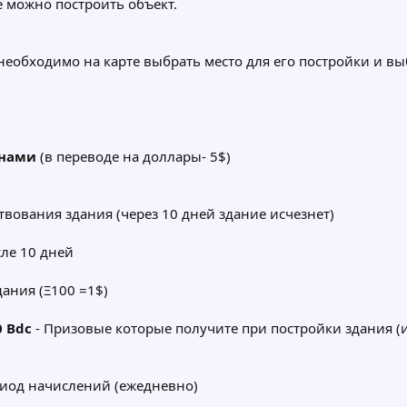
 можно построить объект.
еобходимо на карте выбрать место для его постройки и выб
инами
(в переводе на доллары- 5$)
твования здания (через 10 дней здание исчезнет)
ле 10 дней
дания (Ξ100 =1$)
0 Bdc
- Призовые которые получите при постройки здания (
иод начислений (ежедневно)