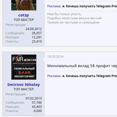
Реклама
: 🔥
Хочешь получить Telegram Pre
Нам бы только упасть
cotzp
Подобно лепесткам вишни весной
ТОП-МАСТЕР
Такими же чистыми и сияющими
Регистрация
24.09.2012
Сообщения
26,057
Реакции
12,291
Поинты
23.410
18.03.2014
Минимальный вклад 5$ профит чере
Реклама
: 🔥
Хочешь получить Telegram Pre
Smirnov Nikolay
ТОП-МАСТЕР
Регистрация
07.02.2013
Сообщения
57,746
Реакции
43,403
Поинты
0.000