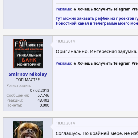
Реклама
: 🔥
Хочешь получить Telegram Pre
Тут можно заказать рефбек из проектов г
Новостной канал в телеграмме моего мони
18.03.2014
Оригинально. Интересная задумка
Реклама
: 🔥
Хочешь получить Telegram Pre
Smirnov Nikolay
ТОП-МАСТЕР
Регистрация
07.02.2013
Сообщения
57,746
Реакции
43,403
Поинты
0.000
18.03.2014
Соглашусь. По крайней мере, не из