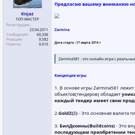
Предлагаю вашему вниманию но
а
Knjaz
ТОП-МАСТЕР
Регистрация
23.04.2011
Zarmina
Сообщения
60,336
Реакции
9,582
Дата старта –17 марта 2014 г
Поинты
0.010
Zarmina581 - это онлайн игра с реальны
Концепция игры
1. В основе игры Zarmina581 лежит
объектов(тендеров) обладает
уник
каждый тендер имеет свою прод
2.
GoldZ(Ξ)
- Это основная валюта п
3.
БилДкоины(Buildcoins)
- Это вн
последующем приобретении тен