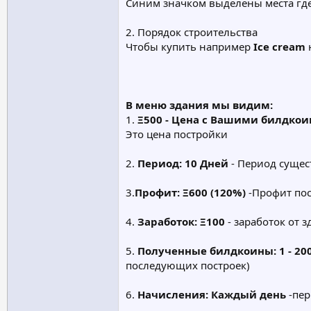
Синим значком выделены места где
2. Порядок строительства
Чтобы купить например
Ice cream
н
В меню здания мы видим:
1.
Ξ500 - Цена с Вашими билдко
Это цена постройки
2.
Период: 10 Дней
- Период сущес
3.
Профит: Ξ600 (120%)
-Профит пос
4.
Заработок: Ξ100
- заработок от з
5.
Полученные билдкоины: 1 - 20
последующих построек)
6.
Начисления: Каждый день
-пер