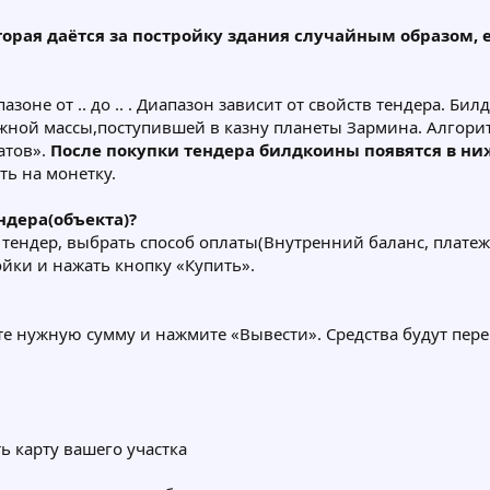
торая даётся за постройку здания случайным образом, 
азоне от .. до .. . Диапазон зависит от свойств тендера. 
ежной массы,поступившей в казну планеты Зармина. Алгор
атов».
После покупки тендера билдкоины появятся в ни
ь на монетку.
ндера(объекта)?
тендер, выбрать способ оплаты(Внутренний баланс, платежн
ойки и нажать кнопку «Купить».
те нужную сумму и нажмите «Вывести». Средства будут пер
ь карту вашего участка