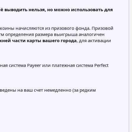
её выводить нельзя, но можно использовать для
Билдкоины начисляются из призового фонда. Призовой
итм определения размера выигрыша аналогичен
жней части карты вашего города
, для активации
ая система Payeer или платежная система Perfect
еведены на ваш счет немедленно (за редким