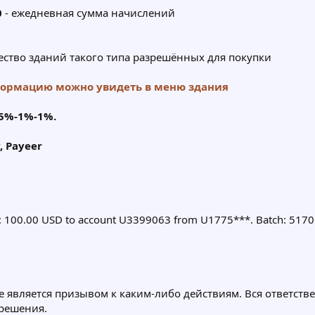
0
- ежедневная сумма начислений
ество зданий такого типа разрешённых для покупки
формацию можно увидеть в меню здания
5%-1%-1%.
, Payeer
t: 100.00 USD to account U3399063 from U1775***. Batch: 517
е является призывом к каким-либо действиям. Вся ответстве
 решения.