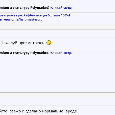
mium и стать гуру Polymarket?
Кликай сюда!
де я участвую. Рефбек всегда больше 100%!
тора -t.me/hyipmasterorg.
. Пожалуй присмотрюсь.
mium и стать гуру Polymarket?
Кликай сюда!
бито, свежо и сделано нормально, вроде.