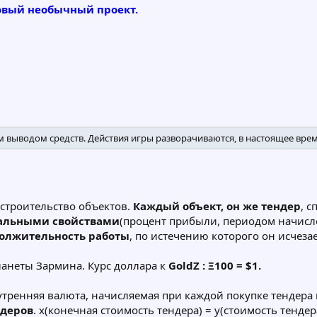
вый необычный проект.
м выводом средств. Действия игры разворачиваются, в настоящее время
 строительство объектов.
Каждый объект, он же тендер
, 
альными свойствами
(процент прибыли, периодом начисл
олжительность работы
, по истечению которого он исчезае
ланеты Зармина. Курс доллара к
GoldZ : Ξ100 = $1.
утренняя валюта, начисляемая при каждой покупке тендера
деров
. x(конечная стоимость тендера) = y(стоимость тендер