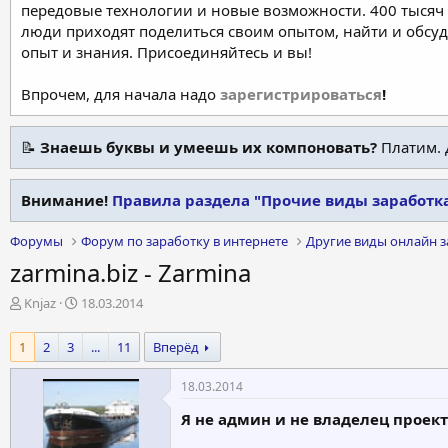
передовые технологии и новые возможности. 400 тысяч 
люди приходят поделиться своим опытом, найти и обсу
опыт и знания. Присоединяйтесь и вы!
Впрочем, для начала надо
зарегистрироваться
!
📝
Знаешь буквы и умеешь их компоновать?
Платим. 
Внимание!
Правила раздела "Прочие виды заработк
Форумы
Форум по заработку в интернете
Другие виды онлайн з
zarmina.biz - Zarmina
А
Д
Knjaz
18.03.2014
в
а
т
т
1
2
3
...
11
Вперёд
о
а
р
н
18.03.2014
т
а
е
ч
Я не админ и не владелец проек
м
а
ы
л