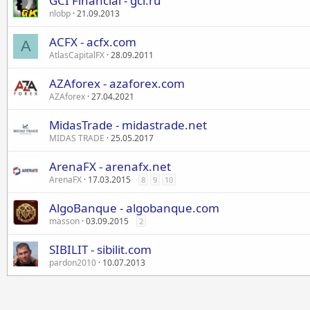
GCI Financial - gci.ru
nlobp
21.09.2013
ACFX - acfx.com
A
AtlasCapitalFX
28.09.2011
AZAforex - azaforex.com
AZAforex
27.04.2021
MidasTrade - midastrade.net
MIDAS TRADE
25.05.2017
ArenaFX - arenafx.net
ArenaFX
17.03.2015
8
9
10
AlgoBanque - algobanque.com
masson
03.09.2015
2
SIBILIT - sibilit.com
pardon2010
10.07.2013