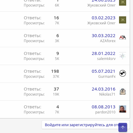
Ж
Просмотры
6K
Жуковский Олег
Ответы
16
03.02.2023
Ж
Просмотры
7K
Жуковский Олег
Ответы
6
30.03.2022
Просмотры
3K
AZAforex
Ответы
9
28.01.2022
Просмотры
5K
salemt4srv
Ответы
198
05.07.2021
Просмотры
37K
GurmanFx
Ответы
37
24.03.2016
Просмотры
19K
Nikolas71
Ответы
4
08.08.2013
Просмотры
7K
pardon2010
Войдите или зарегистрируйтесь для ответа.
Свер