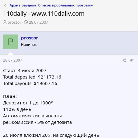
Архив раздела: Список проблемных программ
110daily - www.110daily.com
А
Д
prostor
28.07.2007
в
а
т
т
prostor
о
а
P
р
н
Новичок
т
а
е
ч
28.07.2007
#1
м
а
ы
л
Старт: 4 июля 2007
а
Total deposited: $21173.16
Total payouts: $19607.16
План:
Депозит от 1 до 1000$
110% в день
Автоматические выплаты
рефкомиссия - 5% от депозита
26 июля вложил 20$, на следующий день