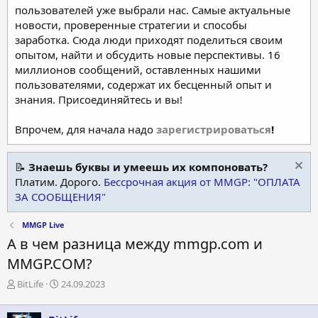
пользователей уже выбрали нас. Самые актуальные
новости, проверенные стратегии и способы
заработка. Сюда люди приходят поделиться своим
опытом, найти и обсудить новые перспективы. 16
миллионов сообщений, оставленных нашими
пользователями, содержат их бесценный опыт и
знания. Присоединяйтесь и вы!
Впрочем, для начала надо
зарегистрироваться
!
📝
Знаешь буквы и умеешь их компоновать?
Платим. Дорого.
Бессрочная акция от MMGP: "ОПЛАТА
ЗА СООБЩЕНИЯ"
MMGP Live
А в чем разница между mmgp.com и
MMGP.COM?
А
Д
BitLife
24.09.2023
в
а
т
т