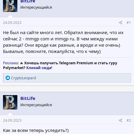
BitLife
о
а
р
н
Интересующийся
т
а
е
ч
24.09.2023
#1
м
а
ы
л
Не был на сайте много лет. Обратил внимание, что их
а
сейчас 2 - mmgp com и mmgp ru. В чем между ними
разница? Они вроде как разные, а вроде и не очень)
Бывалые, поясните, пожалуйста, что к чему)
Реклама
: 🔥
Хочешь получить Telegram Premium и стать гуру
Polymarket?
Кликай сюда!
Р
CryptoLeopard
е
а
к
ц
BitLife
и
Интересующийся
и
:
24.09.2023
#2
Как за всем теперь уследить?)