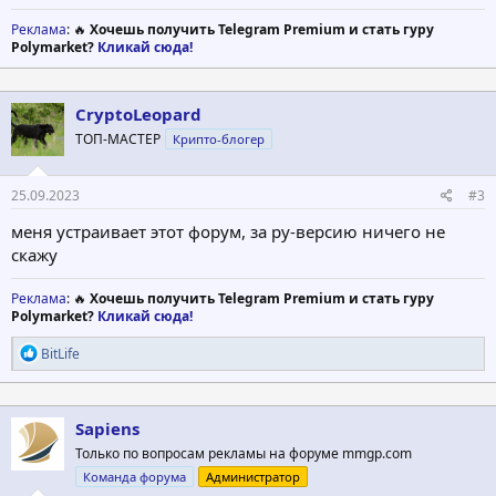
Реклама
: 🔥
Хочешь получить Telegram Premium и стать гуру
Polymarket?
Кликай сюда!
CryptoLeopard
ТОП-МАСТЕР
Крипто-блогер
25.09.2023
#3
меня устраивает этот форум, за ру-версию ничего не
скажу
Реклама
: 🔥
Хочешь получить Telegram Premium и стать гуру
Polymarket?
Кликай сюда!
Р
BitLife
е
а
к
ц
Sapiens
и
Только по вопросам рекламы на форуме mmgp.com
и
:
Команда форума
Администратор