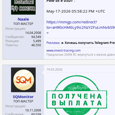
Paid us 6 USDT
:
May-17-2026 05:58:22 PM +UTC
Naale
https://mmgp.com/redirect?
ТОП-МАСТЕР
to=aHR0cHM6Ly9ic2NzY2FuLmNvb
Регистрация
=
14.04.2008
Сообщения
94,549
Реакции
5,499
Реклама
: 🔥
Хочешь получить Telegram Pre
Поинты
46.550
www.invest-tracing.com
Предлагаю 200% RC вернуться к жизни давн
19.05.2026
SQMonitor
ТОП-МАСТЕР
Регистрация
10.11.2008
Сообщения
60,039