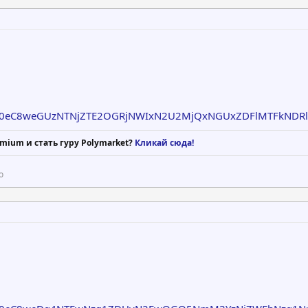
90eC8weGUzNTNjZTE2OGRjNWIxN2U2MjQxNGUxZDFlMTFkNDRl
mium и стать гуру Polymarket?
Кликай сюда!
о