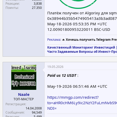
Реакции
3,838
Поинты
27.350
Платёж получен от Algorixy для sqm
0x38944b35b5474905413a3b3ad087
May-18-2026 05:53:35 PM +UTC
12.00901800953220011 BSC-USD
Реклама
: 🔥
Хочешь получить Telegram Pre
Качественный Мониторинг Инвестиций |
Часто Задаваемые Вопросы об Инвест-Пр
19.05.2026
Paid us 12 USDT
:
May-19-2026 06:51:46 AM +UTC
Naale
https://mmgp.com/redirect?
ТОП-МАСТЕР
to=aHR0cHM6Ly9ic2NzY2FuLmNv
Регистрация
NDI=
14.04.2008
Сообщения
94,549
Реакции
5,499