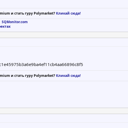
mium и стать гуру Polymarket?
Кликай сюда!
 SQMonitor.com
оектах
c1e45975b3a6e9ba4ef11cb4aa66896c8f5
mium и стать гуру Polymarket?
Кликай сюда!