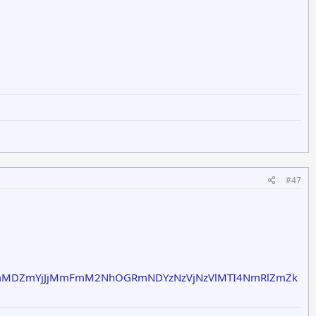
#47
mMDZmYjJjMmFmM2NhOGRmNDYzNzVjNzVlMTI4NmRlZmZk