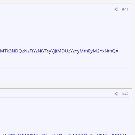
#41
MTk3NDQzNzFiYzNiYTcyYjJiMDUzYzYyMmEyM2YxNmQ=
#42