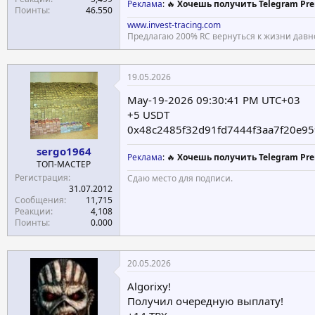
Реклама
: 🔥
Хочешь получить Telegram Pre
Поинты
46.550
www.invest-tracing.com
Предлагаю 200% RC вернуться к жизни давн
19.05.2026
May-19-2026 09:30:41 PM UTC+03
+5 USDT
0x48c2485f32d91fd7444f3aa7f20e95
sergo1964
Реклама
: 🔥
Хочешь получить Telegram Pre
ТОП-МАСТЕР
Регистрация
Сдаю место для подписи.
31.07.2012
Сообщения
11,715
Реакции
4,108
Поинты
0.000
20.05.2026
Algorixy!
Получил очередную выплату!