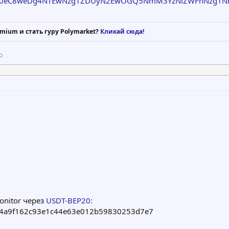
bS90eC8weDg4NTEwNzg1ZDUyN2EwOGQ5NmM3YzNiZWFhNzg
mium и стать гуру Polymarket?
Кликай сюда!
о
onitor через
USDT-BEP20:
4a9f162c93e1c44e63e012b59830253d7e7