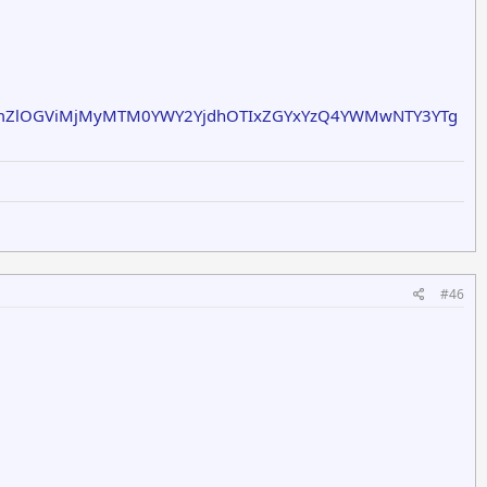
mZlOGViMjMyMTM0YWY2YjdhOTIxZGYxYzQ4YWMwNTY3YTg
#46