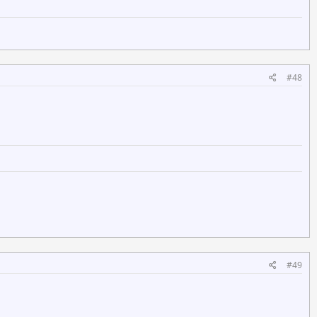
#48
#49