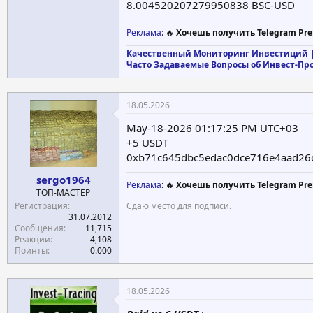
8.004520207279950838 BSC-USD
Реклама
: 🔥
Хочешь получить Telegram Pre
Качественный Мониторинг Инвестиций |
Часто Задаваемые Вопросы об Инвест-Пр
18.05.2026
May-18-2026 01:17:25 PM UTC+03
+5 USDT
0xb71c645dbc5edac0dce716e4aad26
sergo1964
Реклама
: 🔥
Хочешь получить Telegram Pre
ТОП-МАСТЕР
Регистрация
Сдаю место для подписи.
31.07.2012
Сообщения
11,715
Реакции
4,108
Поинты
0.000
18.05.2026