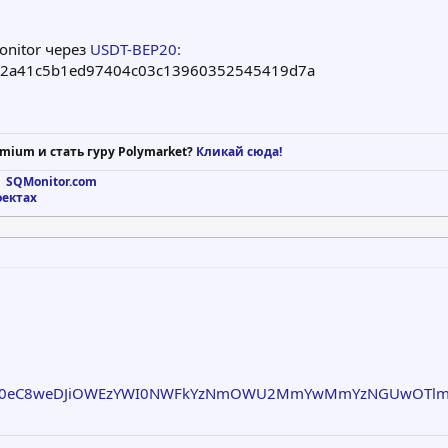
onitor через
USDT-BEP20:
2a41c5b1ed97404c03c13960352545419d7a
mium и стать гуру Polymarket?
Кликай сюда!
 SQMonitor.com
оектах
bS90eC8weDJiOWEzYWI0NWFkYzNmOWU2MmYwMmYzNGUwOTl