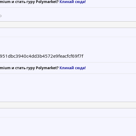
mium и стать гуру Polymarket?
Кликай сюда!
о
951dbc3940c4dd3b4572e9feacfcf69f7f
mium и стать гуру Polymarket?
Кликай сюда!