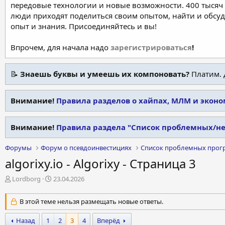
передовые технологии и новые возможности. 400 тысяч 
люди приходят поделиться своим опытом, найти и обсу
опыт и знания. Присоединяйтесь и вы!
Впрочем, для начала надо
зарегистрироваться
!
📝
Знаешь буквы и умеешь их компоновать?
Платим. 
Внимание!
Правила разделов о хайпах, МЛМ и экон
Внимание!
Правила раздела "Список проблемных/н
Форумы
Форум о псевдоинвестициях
Список проблемных прог
algorixy.io - Algorixy - Страница 3
А
Д
Lordborg
23.04.2026
в
а
т
т
В этой теме нельзя размещать новые ответы.
о
а
р
н
Назад
1
2
3
4
Вперёд
т
а