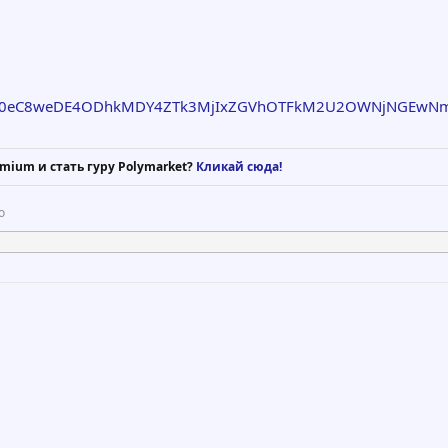
S90eC8weDE4ODhkMDY4ZTk3MjIxZGVhOTFkM2U2OWNjNGEwN
mium и стать гуру Polymarket?
Кликай сюда!
о