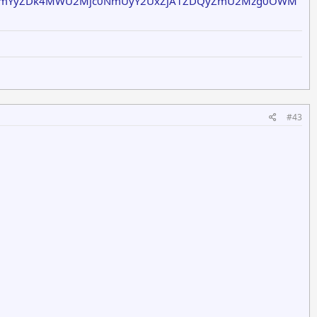
1NmYyZDk4MWU2Mjc0NmUyY2UxZjA1ZDQyZmU2Mzg0OWM
#43