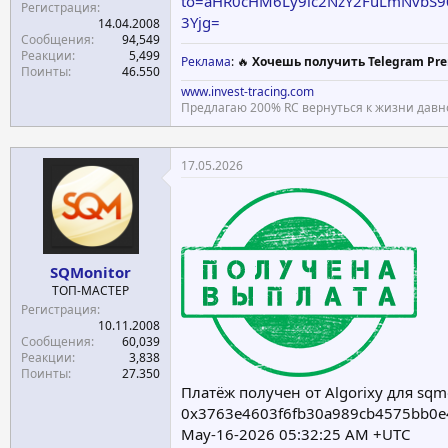
to=aHR0cHM6Ly9ic2NzY2FuLmNv
Регистрация
3Yjg=
14.04.2008
Сообщения
94,549
Реакции
5,499
Реклама
: 🔥
Хочешь получить Telegram Pre
Поинты
46.550
www.invest-tracing.com
Предлагаю 200% RC вернуться к жизни давн
17.05.2026
SQMonitor
ТОП-МАСТЕР
Регистрация
10.11.2008
Сообщения
60,039
Реакции
3,838
Поинты
27.350
Платёж получен от Algorixy для sqm
0x3763e4603f6fb30a989cb4575bb0e
May-16-2026 05:32:25 AM +UTC