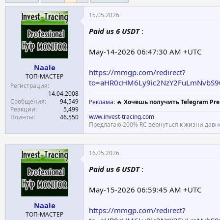
е
ч
15.05.2026
м
а
ы
л
Paid us 6 USDT
:
а
May-14-2026 06:47:30 AM +UTC
Naale
https://mmgp.com/redirect?
ТОП-МАСТЕР
to=aHR0cHM6Ly9ic2NzY2FuLmNvbS
Регистрация
14.04.2008
Сообщения
94,549
Реклама
: 🔥
Хочешь получить Telegram Pre
Реакции
5,499
www.invest-tracing.com
Поинты
46.550
Предлагаю 200% RC вернуться к жизни давн
16.05.2026
Paid us 6 USDT
:
May-15-2026 06:59:45 AM +UTC
Naale
https://mmgp.com/redirect?
ТОП-МАСТЕР